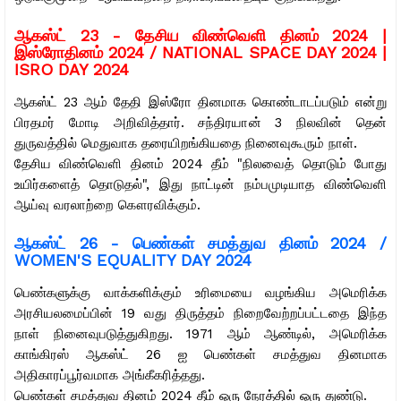
ஆகஸ்ட் 23 -
தேசிய விண்வெளி தினம் 2024 |
இஸ்ரோதினம் 2024 / NATIONAL SPACE DAY 2024 |
ISRO DAY 2024
ஆகஸ்ட் 23 ஆம் தேதி இஸ்ரோ தினமாக கொண்டாடப்படும் என்று
பிரதமர் மோடி அறிவித்தார். சந்திரயான் 3 நிலவின் தென்
துருவத்தில் மெதுவாக தரையிறங்கியதை நினைவுகூரும் நாள்.
தேசிய விண்வெளி தினம் 2024 தீம் "நிலவைத் தொடும் போது
உயிர்களைத் தொடுதல்", இது நாட்டின் நம்பமுடியாத விண்வெளி
ஆய்வு வரலாற்றை கௌரவிக்கும்.
ஆகஸ்ட் 26 -
பெண்கள் சமத்துவ தினம் 2024 /
WOMEN'S EQUALITY DAY 2024
பெண்களுக்கு வாக்களிக்கும் உரிமையை வழங்கிய அமெரிக்க
அரசியலமைப்பின் 19 வது திருத்தம் நிறைவேற்றப்பட்டதை இந்த
நாள் நினைவுபடுத்துகிறது. 1971 ஆம் ஆண்டில், அமெரிக்க
காங்கிரஸ் ஆகஸ்ட் 26 ஐ பெண்கள் சமத்துவ தினமாக
அதிகாரப்பூர்வமாக அங்கீகரித்தது.
பெண்கள் சமத்துவ தினம் 2024 தீம் ஒரு நேரத்தில் ஒரு துண்டு.