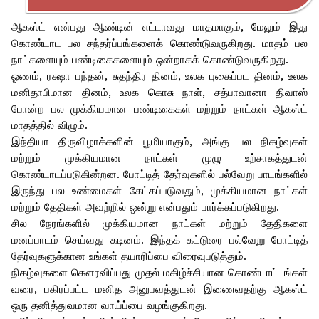
ஆகஸ்ட் என்பது ஆண்டின் எட்டாவது மாதமாகும், மேலும் இது
கொண்டாட பல சந்தர்ப்பங்களைக் கொண்டுவருகிறது. மாதம் பல
நாட்களையும் பண்டிகைகளையும் ஒன்றாகக் கொண்டுவருகிறது.
ஓணம், ரக்ஷா பந்தன், சுதந்திர தினம், உலக புகைப்பட தினம், உலக
மனிதாபிமான தினம், உலக கொசு நாள், சத்பாவானா திவாஸ்
போன்ற பல முக்கியமான பண்டிகைகள் மற்றும் நாட்கள் ஆகஸ்ட்
மாதத்தில் விழும்.
இந்தியா திருவிழாக்களின் பூமியாகும், அங்கு பல நிகழ்வுகள்
மற்றும் முக்கியமான நாட்கள் முழு உற்சாகத்துடன்
கொண்டாடப்படுகின்றன. போட்டித் தேர்வுகளில் பல்வேறு பாடங்களில்
இருந்து பல உண்மைகள் கேட்கப்படுவதும், முக்கியமான நாட்கள்
மற்றும் தேதிகள் அவற்றில் ஒன்று என்பதும் பார்க்கப்படுகிறது.
சில நேரங்களில் முக்கியமான நாட்கள் மற்றும் தேதிகளை
மனப்பாடம் செய்வது கடினம். இந்தக் கட்டுரை பல்வேறு போட்டித்
தேர்வுகளுக்கான உங்கள் தயாரிப்பை விரைவுபடுத்தும்.
நிகழ்வுகளை கௌரவிப்பது முதல் மகிழ்ச்சியான கொண்டாட்டங்கள்
வரை, பகிரப்பட்ட மனித அனுபவத்துடன் இணைவதற்கு ஆகஸ்ட்
ஒரு தனித்துவமான வாய்ப்பை வழங்குகிறது.