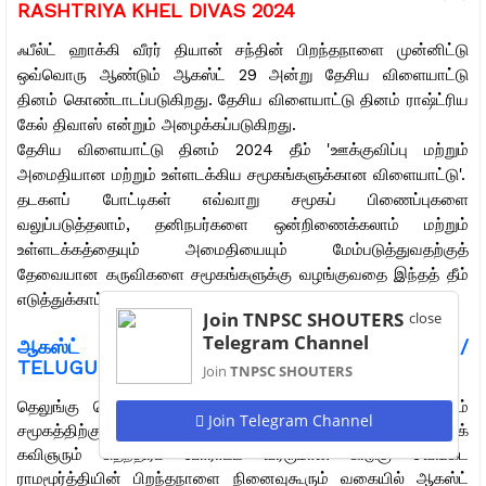
RASHTRIYA KHEL DIVAS 2024
ஃபீல்ட் ஹாக்கி வீரர் தியான் சந்தின் பிறந்தநாளை முன்னிட்டு
ஒவ்வொரு ஆண்டும் ஆகஸ்ட் 29 அன்று தேசிய விளையாட்டு
தினம் கொண்டாடப்படுகிறது. தேசிய விளையாட்டு தினம் ராஷ்ட்ரிய
கேல் திவாஸ் என்றும் அழைக்கப்படுகிறது.
தேசிய விளையாட்டு தினம் 2024 தீம் 'ஊக்குவிப்பு மற்றும்
அமைதியான மற்றும் உள்ளடக்கிய சமூகங்களுக்கான விளையாட்டு'.
தடகளப் போட்டிகள் எவ்வாறு சமூகப் பிணைப்புகளை
வலுப்படுத்தலாம், தனிநபர்களை ஒன்றிணைக்கலாம் மற்றும்
உள்ளடக்கத்தையும் அமைதியையும் மேம்படுத்துவதற்குத்
தேவையான கருவிகளை சமூகங்களுக்கு வழங்குவதை இந்தத் தீம்
எடுத்துக்காட்டுகிறது.
Join TNPSC SHOUTERS
close
Telegram Channel
ஆகஸ்ட் 29 -
தெலுங்கு மொழி தினம் 2024 /
TELUGU LANGUAGE DAY 2024
Join
TNPSC SHOUTERS
தெலுங்கு மொழி தினம் உலகெங்கிலும் உள்ள தெலுங்கு பேசும்
Join Telegram Channel
சமூகத்திற்கு ஒரு சிறப்பு சந்தர்ப்பமாகும்.
பழம்பெரும் தெலுங்குக்
கவிஞரும் சுதந்திரப் போராட்ட வீரருமான கிடுகு வெங்கட
ராமமூர்த்தியின் பிறந்தநாளை நினைவுகூரும் வகையில் ஆகஸ்ட்