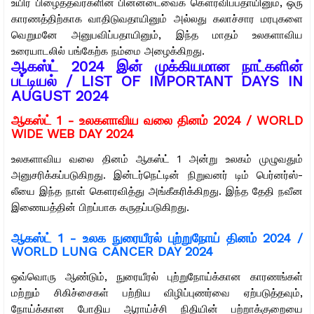
உயிர் பிழைத்தவர்களின் பின்னடைவைக் கௌரவிப்பதாயினும், ஒரு
காரணத்திற்காக வாதிடுவதாயினும் அல்லது கலாச்சார மரபுகளை
வெறுமனே அனுபவிப்பதாயினும், இந்த மாதம் உலகளாவிய
உரையாடலில் பங்கேற்க நம்மை அழைக்கிறது.
ஆகஸ்ட் 2024 இன் முக்கியமான நாட்களின்
பட்டியல் / LIST OF IMPORTANT DAYS IN
AUGUST 2024
ஆகஸ்ட் 1 -
உலகளாவிய வலை தினம் 2024 / WORLD
WIDE WEB DAY 2024
உலகளாவிய வலை தினம் ஆகஸ்ட் 1 அன்று உலகம் முழுவதும்
அனுசரிக்கப்படுகிறது. இன்டர்நெட்டின் நிறுவனர் டிம் பெர்னர்ஸ்-
லீயை இந்த நாள் கௌரவித்து அங்கீகரிக்கிறது. இந்த தேதி நவீன
இணையத்தின் பிறப்பாக கருதப்படுகிறது.
ஆகஸ்ட் 1 -
உலக நுரையீரல் புற்றுநோய் தினம் 2024 /
WORLD LUNG CANCER DAY 2024
ஒவ்வொரு ஆண்டும், நுரையீரல் புற்றுநோய்க்கான காரணங்கள்
மற்றும் சிகிச்சைகள் பற்றிய விழிப்புணர்வை ஏற்படுத்தவும்,
நோய்க்கான போதிய ஆராய்ச்சி நிதியின் பற்றாக்குறையை