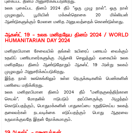
புகைப்பட தினம் அனுசரிக்கப்படுகிறது.
உலக புகைப்பட தினம் 2024 தீம் "ஒரு முழு நாள்". ஒரு நாள்
முழுவதும், பூமியின் மக்கள்தொகை 20 மில்லியன்
ஆண்டுகளுக்கும் மேலான மனித அனுபவத்தைக் கொண்டுள்ளது.
ஆகஸ்ட் 19 -
உலக மனிதநேய தினம் 2024 / WORLD
HUMANITARIAN DAY 2024
மனிதாபிமான சேவையில் தங்கள் உயிரைப் பணயம் வைக்கும்
உதவிப் பணியாளர்களுக்கு அஞ்சலி செலுத்தும் வகையில் உலக
மனிதநேய தினம் ஆண்டுதோறும் ஆகஸ்ட் 19 அன்று உலகம்
முழுவதும் அனுசரிக்கப்படுகிறது.
இந்த நாள் உலகெங்கிலும் உள்ள நெருக்கடிகளில் பெண்களின்
பணியை மதிக்கிறது.
உலக மனிதாபிமான தினம் 2024 தீம் "மனிதகுலத்திற்கான
செயல்".
மோதலில் ஈடுபடும் தரப்பினருக்கு அழுத்தம்
கொடுப்பதற்கும், பொதுமக்களின் பாதுகாப்பை உறுதிசெய்ய உலகத்
தலைவர்கள் நடவடிக்கை எடுப்பதற்கும் பொது ஆதரவை
உருவாக்குவதே இதன் நோக்கமாகும்.
19 ஆகஸ்ட் - ரக்ஷாபந்தன்