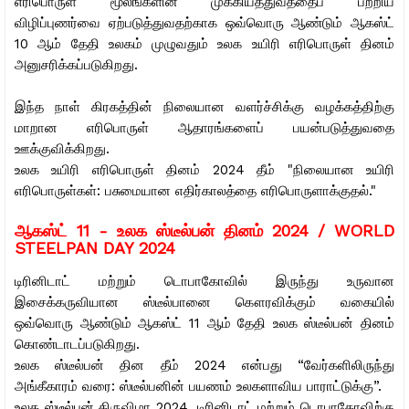
எரிபொருள் மூலங்களின் முக்கியத்துவத்தைப் பற்றிய
விழிப்புணர்வை ஏற்படுத்துவதற்காக ஒவ்வொரு ஆண்டும் ஆகஸ்ட்
10 ஆம் தேதி உலகம் முழுவதும் உலக உயிரி எரிபொருள் தினம்
அனுசரிக்கப்படுகிறது.
இந்த நாள் கிரகத்தின் நிலையான வளர்ச்சிக்கு வழக்கத்திற்கு
மாறான எரிபொருள் ஆதாரங்களைப் பயன்படுத்துவதை
ஊக்குவிக்கிறது.
உலக உயிரி எரிபொருள் தினம் 2024 தீம் "நிலையான உயிரி
எரிபொருள்கள்: பசுமையான எதிர்காலத்தை எரிபொருளாக்குதல்."
ஆகஸ்ட் 11 -
உலக ஸ்டீல்பன் தினம் 2024 / WORLD
STEELPAN DAY 2024
டிரினிடாட் மற்றும் டொபாகோவில் இருந்து உருவான
இசைக்கருவியான ஸ்டீல்பானை கௌரவிக்கும் வகையில்
ஒவ்வொரு ஆண்டும் ஆகஸ்ட் 11 ஆம் தேதி உலக ஸ்டீல்பன் தினம்
கொண்டாடப்படுகிறது.
உலக ஸ்டீல்பன் தின தீம் 2024 என்பது “வேர்களிலிருந்து
அங்கீகாரம் வரை: ஸ்டீல்பனின் பயணம் உலகளாவிய பாராட்டுக்கு”.
உலக ஸ்டீல்பன் திருவிழா 2024, டிரினிடாட் மற்றும் டொபாகோவிற்கு