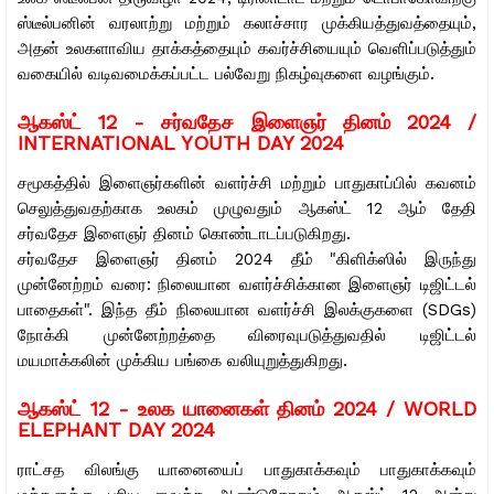
ஸ்டீல்பனின் வரலாற்று மற்றும் கலாச்சார முக்கியத்துவத்தையும்,
அதன் உலகளாவிய தாக்கத்தையும் கவர்ச்சியையும் வெளிப்படுத்தும்
வகையில் வடிவமைக்கப்பட்ட பல்வேறு நிகழ்வுகளை வழங்கும்.
ஆகஸ்ட் 12 -
சர்வதேச இளைஞர் தினம் 2024 /
INTERNATIONAL YOUTH DAY 2024
சமூகத்தில் இளைஞர்களின் வளர்ச்சி மற்றும் பாதுகாப்பில் கவனம்
செலுத்துவதற்காக உலகம் முழுவதும் ஆகஸ்ட் 12 ஆம் தேதி
சர்வதேச இளைஞர் தினம் கொண்டாடப்படுகிறது.
சர்வதேச இளைஞர் தினம் 2024 தீம் "கிளிக்ஸில் இருந்து
முன்னேற்றம் வரை: நிலையான வளர்ச்சிக்கான இளைஞர் டிஜிட்டல்
பாதைகள்".
இந்த தீம் நிலையான வளர்ச்சி இலக்குகளை (SDGs)
நோக்கி முன்னேற்றத்தை விரைவுபடுத்துவதில் டிஜிட்டல்
மயமாக்கலின் முக்கிய பங்கை வலியுறுத்துகிறது.
ஆகஸ்ட் 12 -
உலக யானைகள் தினம் 2024 / WORLD
ELEPHANT DAY 2024
ராட்சத விலங்கு யானையைப் பாதுகாக்கவும் பாதுகாக்கவும்