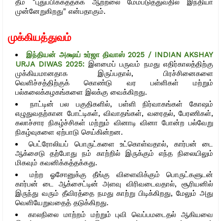
தீம் "புதுப்பிக்கத்தக்க ஆற்றலை மேம்படுத்துவதில் இந்தியா
முன்னேறுகிறது" என்பதாகும்.
முக்கியத்துவம்
இந்தியன் அக்ஷய் உர்ஜா திவாஸ் 2025 / INDIAN AKSHAY
URJA DIWAS 2025:
இளமைப் பருவம் நமது எதிர்காலத்திற்கு
முக்கியமானதாக இருப்பதால், பிரச்சினைகளை
வெளிச்சத்திற்குக் கொண்டு வர பள்ளிகள் மற்றும்
பல்கலைக்கழகங்களை இலக்கு வைக்கிறது.
நாட்டின் பல பகுதிகளில், பள்ளி நிர்வாகங்கள் கோஷம்
எழுதுவதற்கான போட்டிகள், விவாதங்கள், வரைதல், பேரணிகள்,
கலாச்சார நிகழ்ச்சிகள் மற்றும் வினாடி வினா போன்ற பல்வேறு
நிகழ்வுகளை ஏற்பாடு செய்கின்றன.
பெட்ரோலியப் பொருட்களை உட்கொள்வதால், கார்பன் டை
ஆக்சைடு தற்போது நம் காற்றில் இருக்கும் எந்த நிலையிலும்
மிகவும் கவனிக்கத்தக்கது.
மற்ற ஓசோனுக்கு தீங்கு விளைவிக்கும் பொருட்களுடன்
கார்பன் டை ஆக்சைட்டின் அளவு விரிவடைவதால், சூரியனில்
இருந்து வரும் தீவிரத்தை நமது காற்று பிடிக்கிறது, மேலும் அது
வெளியேறுவதைத் தடுக்கிறது.
காலநிலை மாற்றம் மற்றும் புவி வெப்பமடைதல் ஆகியவை