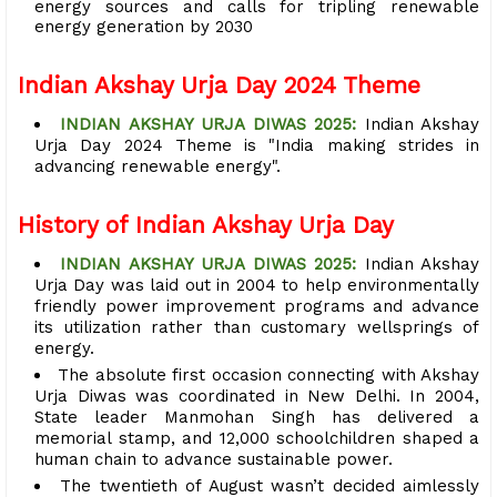
energy sources and calls for tripling renewable
energy generation by 2030
Indian Akshay Urja Day 2024 Theme
INDIAN AKSHAY URJA DIWAS 2025:
Indian Akshay
Urja Day 2024 Theme is "India making strides in
advancing renewable energy".
History of Indian Akshay Urja Day
INDIAN AKSHAY URJA DIWAS 2025:
Indian Akshay
Urja Day was laid out in 2004 to help environmentally
friendly power improvement programs and advance
its utilization rather than customary wellsprings of
energy.
The absolute first occasion connecting with Akshay
Urja Diwas was coordinated in New Delhi. In 2004,
State leader Manmohan Singh has delivered a
memorial stamp, and 12,000 schoolchildren shaped a
human chain to advance sustainable power.
The twentieth of August wasn’t decided aimlessly