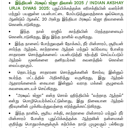
இந்தியன் அக்ஷய் உர்ஜா திவாஸ் 2025 / INDIAN AKSHAY
URJA DIWAS 2025:
புதுப்பிக்கத்தக்க எரிசக்தியின் வளர்ச்சி
மற்றும் பயனுள்ள பயன்பாட்டை மேம்படுத்துவதற்காக ஒவ்வொரு
ஆண்டும் ஆகஸ்ட் 20 அன்று இந்தியா அக்ஷய் உர்ஜா திவாஸைக்
கொண்டாடுகிறது.
இந்த நாள் ராஜீவ் காந்தியின் பிறந்தநாளையும்
கொண்டாடுகிறது, இது இந்த நாளில் வருகிறது.
இந்த நாளைப் போற்றுவதன் நோக்கம், நீர் மின்சாரம், சூரியன்
சார்ந்த ஆற்றல், காற்றாலை ஆற்றல் மற்றும் உயிர்வாயு போன்ற
சாதாரண சொத்துக்களைப் பயன்படுத்தி உற்பத்தி செய்யப்படும்
ஆற்றல் மூலங்களை தனிநபர்கள் கவனத்தில் கொள்ள
வைப்பதாகும்.
தொடர்ந்து சாதாரண சொத்துக்களின் சோர்வு இன்னும்
உயர்ந்த மட்டத்தில் அதிகரித்து வருகிறது, இது ஆற்றல்
ஆதாரங்களைக் கையாள இன்னும் வராத மக்கள் குழுவைக்
கவலையடையச் செய்கிறது.
"அக்ஷய் உர்ஜா" என்ற சொல் ஹிந்தியில் "வற்றாத ஆற்றல்"
என்று மொழிபெயர்க்கப்பட்டுள்ளது, இது நிலையான ஆற்றல்
தீர்வுகளின் முக்கியத்துவத்தை எடுத்துக்காட்டுகிறது.
இந்த நாளில், சூரிய சக்தி, காற்றாலை மின்சாரம் மற்றும் நீர்
மின்சாரம் போன்ற புதுப்பிக்கத்தக்க ஆற்றலின் நன்மைகள்
குறித்து பொதுமக்களுக்குக் கற்பிக்க நாடு முழுவதும் பல்வேறு