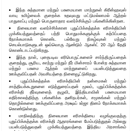
இந்த சுத்தமான மற்றும் பசுமையான மாற்றுகள் கிரீன்ஹவுஸ்
வாயு உமிழ்வைக் குறைக்க உதவுவது மட்டுமல்லாமல் ஆற்றல்
பாதுகாப்பு மற்றும் பொருளாதார வளர்ச்சிக்கும் பங்களிக்கின்றன.
நிலையான வளர்ச்சிக்கான புதுப்பிக்கத்தக்க எரிசக்தியின்
முக்கியத்துவத்தைப் பற்றி பொதுமக்களுக்குக் கற்பிப்பதை
நோக்கமாகக் கொண்ட பல்வேறு நிகழ்வுகள் மற்றும்
செயல்பாடுகளுடன் ஒவ்வொரு ஆண்டும் ஆகஸ்ட் 20 ஆம் தேதி
கொண்டாடப்படுகிறது.
இந்த நாள், புதைபடிவ எரிபொருட்களைச் சார்ந்திருப்பதைக்
குறைத்து, சூரிய, காற்று மற்றும் நீர் மின்சாரம் போன்ற சுத்தமான
மற்றும் பசுமை ஆற்றல் மாற்றுகளைப் பயன்படுத்துவதை
ஊக்குவிப்பதன் அவசியத்தை நினைவூட்டுகிறது.
புதுப்பிக்கத்தக்க எரிசக்தியின் நன்மைகள் மற்றும்
சாத்தியக்கூறுகளை எடுத்துரைப்பதன் மூலம், புதுப்பிக்கத்தக்க
எரிசக்தி தீர்வுகளைத் தழுவி, இந்தியாவின் பசுமையான
எதிர்காலத்திற்கு பங்களிக்க தனிநபர்கள், சமூகங்கள் மற்றும்
தொழில்களை ஊக்குவிப்பதை அக்ஷய் உர்ஜா தினம் நோக்கமாகக்
கொண்டுள்ளது.
மாநிலத்திற்கு நிலையான எரிசக்தியை வழங்குவதற்கு
புதுப்பிக்கத்தக்க எரிசக்தி ஆதாரங்களை மேம்படுத்துதல் அல்லது
பயன்படுத்துவதன் முக்கியத்துவத்தை இந்திய அரசாங்கம்