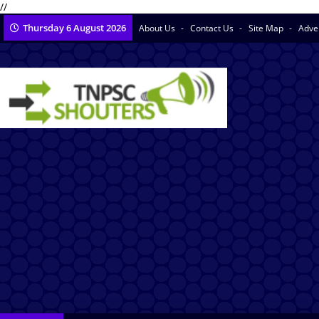
//
Thursday 6 August 2026
About Us
Contact Us
Site Map
Adve