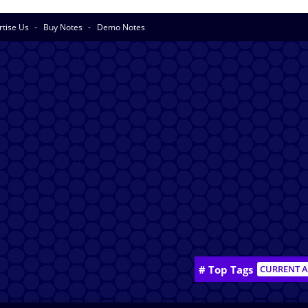
rtise Us
Buy Notes
Demo Notes
# Top Tags
CURRENT A