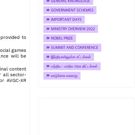
GENERAL KNOWLEDGE
GOVERNMENT SCHEMES
IMPORTANT DAYS
MINISTRY OVERVIEW 2022
 provided to
NOBEL PRIZE
SUMMIT AND CONFERENCE
social games
ance will be
இந்தியாவிலுள்ள சட்டங்கள்
மத்திய - மாநில அரசு திட்டங்கள்
inal content
 all sector-
வாழ்க்கை வரலாறு
for AVGC-XR