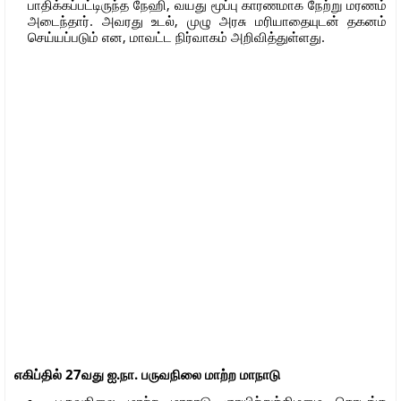
பாதிக்கப்பட்டிருந்த நேஹி, வயது மூப்பு காரணமாக நேற்று மரணம்
அடைந்தார். அவரது உடல், முழு அரசு மரியாதையுடன் தகனம்
செய்யப்படும் என, மாவட்ட நிர்வாகம் அறிவித்துள்ளது.
எகிப்தில் 27வது ஐ.நா. பருவநிலை மாற்ற மாநாடு
பருவநிலை மாற்ற மாநாடு ஞாயிற்றுக்கிழமை தொடங்க