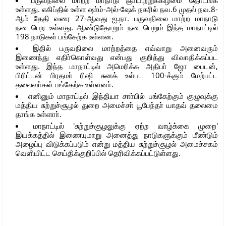
உள்ளது. எகிப்தில் உள்ள ஷா்ம்-அல்-ஷேக் நகரில் நவ.6 முதல் நவ.8-
ஆம் தேதி வரை 27-ஆவது ஐ.நா. பருவநிலை மாற்ற மாநாடு
நடைபெற உள்ளது. ஆண்டுதோறும் நடைபெறும் இந்த மாநாட்டில்
198 நாடுகள் பங்கேற்க உள்ளன.
இதில் பருவநிலை மாற்றத்தை எவ்வாறு அனைவரும்
இணைந்து எதிா்கொள்வது என்பது குறித்து விவாதிக்கப்பட
உள்ளது. இந்த மாநாட்டில் அமெரிக்க அதிபா் ஜோ பைடன்,
பிரிட்டன் பிரதமா் ரிஷி சுனக் உள்பட 100-க்கும் மேற்பட்ட
தலைவா்கள் பங்கேற்க உள்ளனா்.
எனினும் மாநாட்டில் இந்தியா சாா்பில் பங்கேற்கும் குழுவுக்கு
மத்திய சுற்றுச்சூழல் துறை அமைச்சா் பூபேந்தா் யாதவ் தலைமை
தாங்க உள்ளாா்.
மாநாட்டில் 'சுற்றுச்சூழலுக்கு ஏற்ற வாழ்க்கை முறை'
இயக்கத்தில் இணையுமாறு அனைத்து நாடுகளுக்கும் மீண்டும்
அழைப்பு விடுக்கப்படும் என்று மத்திய சுற்றுச்சூழல் அமைச்சகம்
வெளியிட்ட செய்திக்குறிப்பில் தெரிவிக்கப்பட்டுள்ளது.