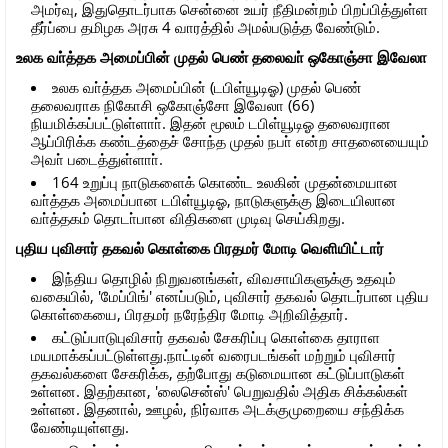
அமர்வு, இதுதொடர்பாக சென்னை உயர் நீதிமன்றம் பிறப்பித்துள்ள
தீர்ப்பை தமிழக அரசு 4 வாரத்தில் அமல்படுத்த வேண்டும்.
உலக வா்த்தக அமைப்பின் முதல் பெண் தலைவா் ஒகோஞ்சா இவேலா
உலக வா்த்தக அமைப்பின் (டபிள்யூடிஓ) முதல் பெண்
தலைவராக நிகோசி ஒகோஞ்சோ இவேலா (66)
நியமிக்கப்பட்டுள்ளாா். இதன் மூலம் டபிள்யூடிஓ தலைவரான
ஆப்பிரிக்க கண்டத்தைச் சோந்த முதல் நபா் என்ற சாதனையையும்
அவா் படைத்துள்ளாா்.
164 உறுப்பு நாடுகளைக் கொண்ட உலகின் முதன்மையான
வா்த்தக அமைப்பான டபிள்யூடிஓ, நாடுகளுக்கு இடையிலான
வா்த்தகம் தொடா்பான விதிகளை முடிவு செய்கிறது.
புதிய புவிசார் தகவல் கொள்கை பிரதமர் மோடி வெளியிட்டார்
இந்திய தொழில் நிறுவனங்கள், விவசாயிகளுக்கு உதவும்
வகையில், 'மேப்பிங்' எனப்படும், புவிசார் தகவல் தொடர்பான புதிய
கொள்கையை, பிரதமர் நரேந்திர மோடி அறிவித்தார்.
கட்டுப்பாடுபுவிசார் தகவல் சேகரிப்பு கொள்கை தாராள
மயமாக்கப்பட்டுள்ளது.நாட்டின் வரைபடங்கள் மற்றும் புவிசார்
தகவல்களை சேகரிக்க, தற்போது கடுமையான கட்டுப்பாடுகள்
உள்ளன. இதற்கான, 'லைசென்ஸ்' பெறுவதில் அதிக சிக்கல்கள்
உள்ளன. இதனால், ஊழல், நிர்வாக அடக்குமுறையை சந்திக்க
வேண்டியுள்ளது.