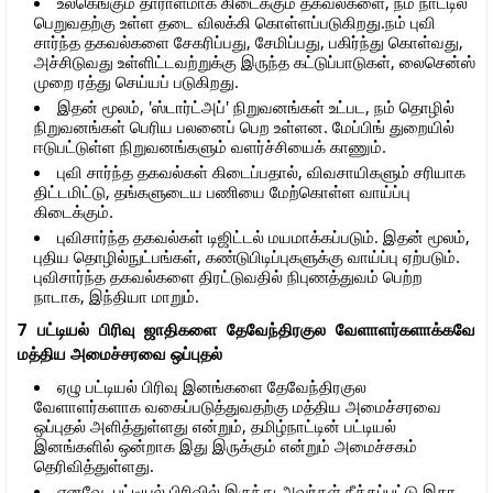
உலகெங்கும் தாராளமாக கிடைக்கும் தகவல்களை, நம் நாட்டில்
பெறுவதற்கு உள்ள தடை விலக்கி கொள்ளப்படுகிறது.நம் புவி
சார்ந்த தகவல்களை சேகரிப்பது, சேமிப்பது, பகிர்ந்து கொள்வது,
அச்சிடுவது உள்ளிட்டவற்றுக்கு இருந்த கட்டுப்பாடுகள், லைசென்ஸ்
முறை ரத்து செய்யப் படுகிறது.
இதன் மூலம், 'ஸ்டார்ட்அப்' நிறுவனங்கள் உட்பட, நம் தொழில்
நிறுவனங்கள் பெரிய பலனைப் பெற உள்ளன. மேப்பிங் துறையில்
ஈடுபட்டுள்ள நிறுவனங்களும் வளர்ச்சியைக் காணும்.
புவி சார்ந்த தகவல்கள் கிடைப்பதால், விவசாயிகளும் சரியாக
திட்டமிட்டு, தங்களுடைய பணியை மேற்கொள்ள வாய்ப்பு
கிடைக்கும்.
புவிசார்ந்த தகவல்கள் டிஜிட்டல் மயமாக்கப்படும். இதன் மூலம்,
புதிய தொழில்நுட்பங்கள், கண்டுபிடிப்புகளுக்கு வாய்ப்பு ஏற்படும்.
புவிசார்ந்த தகவல்களை திரட்டுவதில் நிபுணத்துவம் பெற்ற
நாடாக, இந்தியா மாறும்.
7 பட்டியல் பிரிவு ஜாதிகளை தேவேந்திரகுல வேளாளர்களாக்கவே
மத்திய அமைச்சரவை ஒப்புதல்
ஏழு பட்டியல் பிரிவு இனங்களை தேவேந்திரகுல
வேளாளர்களாக வகைப்படுத்துவதற்கு மத்திய அமைச்சரவை
ஒப்புதல் அளித்துள்ளது என்றும், தமிழ்நாட்டின் பட்டியல்
இனங்களில் ஒன்றாக இது இருக்கும் என்றும் அமைச்சகம்
தெரிவித்துள்ளது.
எனவே, பட்டியல் பிரிவில் இருந்து அவர்கள் நீக்கப்பட்டு இதர