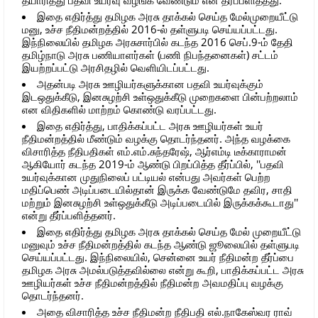
இதை எதிர்த்து தமிழக அரசு தாக்கல் செய்த மேல்முறையீட்டு
மனு, உச்ச நீதிமன்றத்தில் 2016-ல் தள்ளுபடி செய்யப்பட்டது.
இந்நிலையில் தமிழக அரசுசார்பில் கடந்த 2016 செப்.9-ம் தேதி
தமிழ்நாடு அரசு பணியாளர்கள் (பணி நிபந்தனைகள்) சட்டம்
இயற்றப்பட்டு அரசிதழில் வெளியிடப்பட்டது.
அதன்படி அரசு ஊழியர்களுக்கான பதவி உயர்வுக்கும்
இடஒதுக்கீடு, இனசுழற்சி உள்ஒதுக்கீடு முறைகளை பின்பற்றலாம்
என விதிகளில் மாற்றம் கொண்டு வரப்பட்டது.
இதை எதிர்த்து, பாதிக்கப்பட்ட அரசு ஊழியர்கள் உயர்
நீதிமன்றத்தில் மீண்டும் வழக்கு தொடர்ந்தனர். அந்த வழக்கை
விசாரித்த நீதிபதிகள் எம்.எம்.சுந்தரேஷ், ஆர்எம்டி டீக்காராமன்
ஆகியோர் கடந்த 2019-ம் ஆண்டு பிறப்பித்த தீர்ப்பில், ''பதவி
உயர்வுக்கான முதுநிலைப் பட்டியல் என்பது அவர்கள் பெற்ற
மதிப்பெண் அடிப்படையில்தான் இருக்க வேண்டுமே தவிர, சாதி
மற்றும் இனசுழற்சி உள்ஒதுக்கீடு அடிப்படையில் இருக்கக்கூடாது''
என்று தீர்ப்பளித்தனர்.
இதை எதிர்த்து தமிழக அரசு தாக்கல் செய்த மேல் முறையீட்டு
மனுவும் உச்ச நீதிமன்றத்தில் கடந்த ஆண்டு ஜூலையில் தள்ளுபடி
செய்யப்பட்டது. இந்நிலையில், சென்னை உயர் நீதிமன்ற தீர்ப்பை
தமிழக அரசு அமல்படுத்தவில்லை என்று கூறி, பாதிக்கப்பட்ட அரசு
ஊழியர்கள் உச்ச நீதிமன்றத்தில் நீதிமன்ற அவமதிப்பு வழக்கு
தொடர்ந்தனர்.
அதை விசாரித்த உச்ச நீதிமன்ற நீதிபதி எல்.நாகேஸ்வர ராவ்