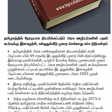
தமிழகத்தில் நேரடியாக நியமிக்கப்படும் அரசு ஊழியர்களின் பதவி
உயர்வுக்கு இனசுழற்சி, உள்ஒதுக்கீடு முறை செல்லாது உச்ச நீதிமன்றம்
தமிழகத்தில் அரசு பணிகளுக்கான நியமனத்தில் சாதி
அடிப்படையில் 69 சதவீத இடஒதுக்கீடு முறை பின்பற்றப்படுகிறது.
இவ்வாறு டிஎன்பிஎஸ்சி, டிஆர்பி போன்ற தேர்வு முகமைகள் மூலம்
நேரடியாக நியமிக்கப்பட்ட அரசு ஊழியர்களின் பதவி உயர்வுக்கான
முதுநிலைப் பட்டியல் தயாரிக்க இடஒதுக்கீடு, இனசுழற்சி
அடிப்படையிலான உள்ஒதுக்கீடு முறையை அரசு 2003 முதல்
கடைபிடிக்கிறது.
இதை எதிர்த்து, டிஎன்பிஎஸ்சி தேர்வில் அதிக மதிப்பெண்
பெற்று ரேங்க் பட்டியலில் முன்னிலை வகிக்கும் அரசு ஊழியர்கள்
பலர் சென்னை உயர் நீதிமன்றத்தில் வழக்கு தொடர்ந்தனர்.
அந்த வழக்கை விசாரித்த உயர் நீதிமன்றம் கடந்த 2015-ம்
ஆண்டு தமிழ்நாடு மாநில சார்நிலைப்பணி விதிகள் பிரிவு
35(ஏ)படி, மதிப்பெண் ரேங்க் அடிப்படையில் முதுநிலைப் பட்டியல்
தயாரித்து பதவி உயர்வு வழங்க வேண்டும் என தீர்ப்பளித்தது.