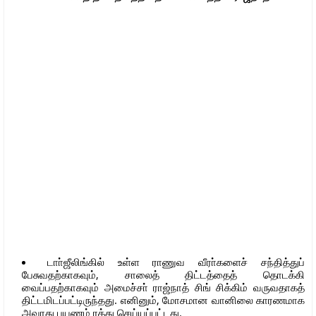
டாா்ஜீலிங்கில் உள்ள ராணுவ வீரா்களைச் சந்தித்துப்
பேசுவதற்காகவும், சாலைத் திட்டத்தைத் தொடக்கி
வைப்பதற்காகவும் அமைச்சா் ராஜ்நாத் சிங் சிக்கிம் வருவதாகத்
திட்டமிடப்பட்டிருந்தது. எனினும், மோசமான வானிலை காரணமாக
அவரது பயணம் ரத்து செய்யப்பட்டது.