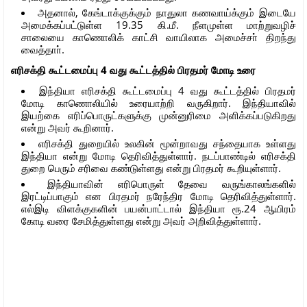
அதனால், கேங்டாக்குக்கும் நாதுலா கணவாய்க்கும் இடையே
அமைக்கப்பட்டுள்ள 19.35 கி.மீ. நீளமுள்ள மாற்றுவழிச்
சாலையை காணொலிக் காட்சி வாயிலாக அமைச்சா் திறந்து
வைத்தாா்.
எரிசக்தி கூட்டமைப்பு 4 வது கூட்டத்தில் பிரதமர் மோடி உரை
இந்தியா எரிசக்தி கூட்டமைப்பு 4 வது கூட்டத்தில் பிரதமர்
மோடி காணொலியில் உரையாற்றி வருகிறார். இந்தியாவில்
இயற்கை எரிப்பொருட்களுக்கு முன்னுரிமை அளிக்கப்படுகிறது
என்று அவர் கூறினார்.
எரிசக்தி துறையில் உலகின் மூன்றாவது சந்தையாக உள்ளது
இந்தியா என்று மோடி தெரிவித்துள்ளார். நடப்பாண்டில் எரிசக்தி
துறை பெரும் சரிவை கண்டுள்ளது என்று பிரதமர் கூறியுள்ளார்.
இந்தியாவின் எரிபொருள் தேவை வருங்காலங்களில்
இரட்டிப்பாகும் என பிரதமர் நரேந்திர மோடி தெரிவித்துள்ளார்.
எல்இடி விளக்குகளின் பயன்பாட்டால் இந்தியா ரூ.24 ஆயிரம்
கோடி வரை சேமித்துள்ளது என்று அவர் அறிவித்துள்ளார்.