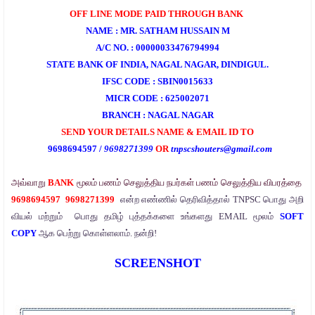
OFF LINE MODE PAID THROUGH BANK
NAME : MR. SATHAM HUSSAIN M
A/C NO. : 00000033476794994
STATE BANK OF INDIA, NAGAL NAGAR, DINDIGUL.
IFSC CODE : SBIN0015633
MICR CODE : 625002071
BRANCH : NAGAL NAGAR
SEND YOUR DETAILS NAME & EMAIL ID TO
9698694597 /
9698271399
OR
tnpscshouters@gmail.com
அவ்வாறு
BANK
மூலம்
பணம்
செலுத்திய
நபர்கள்
பணம்
செலுத்திய
விபரத்தை
9698694597
9698271399
என்ற
எண்ணில்
தெரிவித்தால்
TNPSC
பொது
அறி
வியல்
மற்றும்
பொது
தமிழ்
புத்தக்களை
உங்களது
EMAIL
மூலம்
SOFT
COPY
ஆக
பெற்று
கொள்ளலாம்
.
நன்றி
!
SCREENSHOT