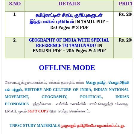
S.NO
DETAILS
PRICE
1.
தமிழ்நாட்டின்
சிறப்பு
குறிப்புகளுடன்
Rs. 200
இந்தியாவின்
புவியியல்
IN TAMIL PDF –
150 Pages & 3 PDF
2.
GEOGRAPHY OF INDIA WITH SPECIAL
Rs. 200
REFERENCE TO TAMILNADU
IN
ENGLISH PDF – 204 Pages & 4 PDF
OFFLINE MODE
அனைவருக்கும்
வணக்கம்
,
எங்கள்
தளத்தில்
உள்ள
பொது
தமிழ்
,
பொது
அறிவி
யல்
மற்றும்
, HISTORY AND CULTURE OF INDIA, INDIAN NATIONAL
MOVEMENT,
GEOGRAPHY, POLITICAL, INDIAN
ECONOMICS
புத்தக்களை
வங்கிக்
கணக்கில்
பணம்
செலுத்தி
உங்களது
EMAIL
மூலம்
SOFT COPY
ஆக
பெற்று
கொள்ளலாம்
.
TNPSC STUDY MATERIALS
முழுவதும்
தமிழிலேயே
உருவாக்கப்பட்டது
.