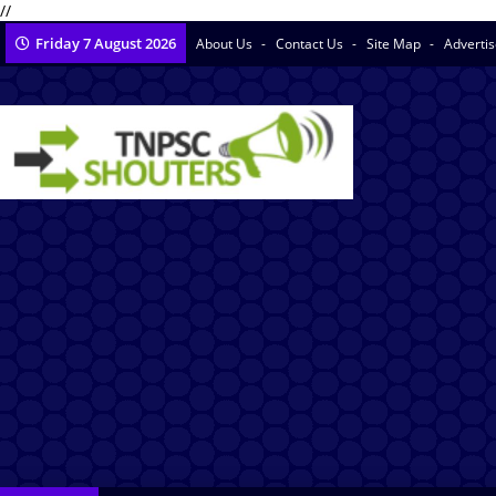
//
Friday 7 August 2026
About Us
Contact Us
Site Map
Adverti