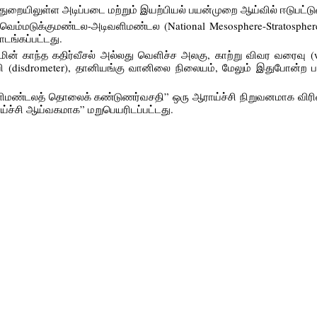
றையிலுள்ள அடிப்படை மற்றும் இயற்பியல் பயன்முறை ஆய்வில் ஈடுபட்ட
ம்மடுக்குமண்டல-அடிவளிமண்டல (National Mesosphere-Stratosphere
டங்கப்பட்டது.
் காந்த கதிர்வீசல் அல்லது வெளிச்ச அலகு, காற்று விவர வரைவு (win
வி (disdrometer), தானியங்கு வானிலை நிலையம், மேலும் இதுபோன்ற 
ண்டலத் தொலைக் கண்டுணர்வசதி” ஒரு ஆராய்ச்சி நிறுவனமாக விரிவுப
்ச்சி ஆய்வகமாக” மறுபெயரிடப்பட்டது.