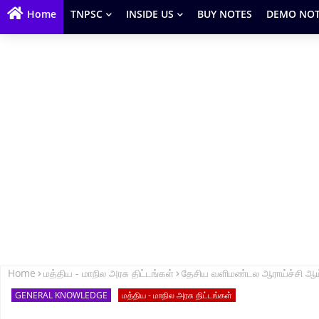
Home
TNPSC
INSIDE US
BUY NOTES
DEMO NOT
Home
மத்திய - மாநில அரசு திட்டங்கள்
தேசிய வளிமண்டல ஆராய்ச்சி 
GENERAL KNOWLEDGE
மத்திய - மாநில அரசு திட்டங்கள்