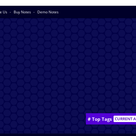
se Us
Buy Notes
Demo Notes
# Top Tags
CURRENT A