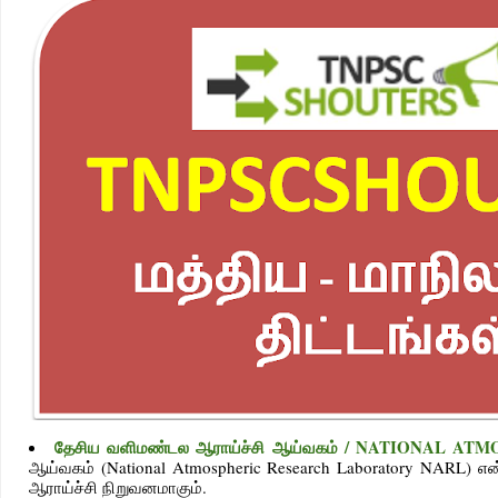
தேசிய வளிமண்டல ஆராய்ச்சி ஆய்வகம் / NATIONAL 
ஆய்வகம் (National Atmospheric Research Laboratory NARL) என்
ஆராய்ச்சி நிறுவனமாகும்.