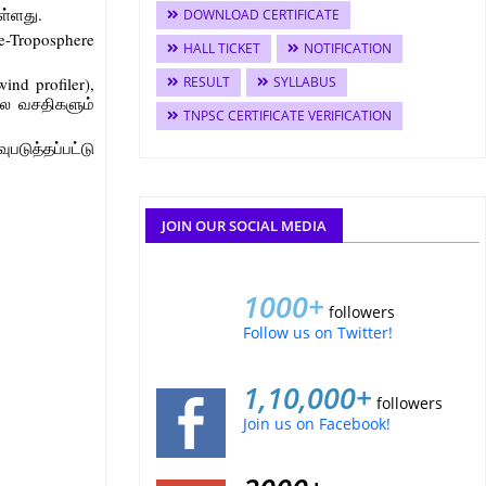
ுள்ளது.
DOWNLOAD CERTIFICATE
-Troposphere
HALL TICKET
NOTIFICATION
d profiler),
RESULT
SYLLABUS
பல வசதிகளும்
TNPSC CERTIFICATE VERIFICATION
டுத்தப்பட்டு
JOIN OUR SOCIAL MEDIA
1000+
followers
Follow us on Twitter!
1,10,000+
followers
Join us on Facebook!