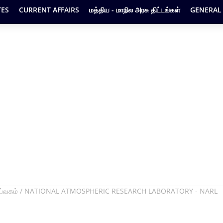
ES
CURRENT AFFAIRS
மத்திய - மாநில அரசு திட்டங்கள்
GENERAL
ஆய்வகம் / NATIONAL ATMOSPHERIC RESEARCH LABORATORY - NARL