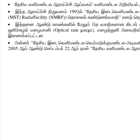
தேசிய வளிமண்டல ஆராய்ச்சி ஆய்வகம்' வளிமண்டல அறிவியல் து
இந்த ஆராய்ச்சி நிறுவனம் 1992ல் ”தேசிய இடைவெளிமண்டல-வெ
(MST) RadarFacility (NMRF)) தொலைக் கண்டுணர்வசதி” எனத் தொ
இத்தனை ஆண்டு காலங்களில் மேலும் பிற வசதிகளான லிடார் மின
ஒளிச்சுழல் மழைமானி (Optical rain gauge), மழைத்துளி அளவறி
இணைக்கப்பட்டன.
பின்னர் ”தேசிய இடைவெளிமண்டல-வெம்மடுக்குமண்டல-அடிவளிம
2005 ஆம் ஆண்டு செப்டம்பர் 22 ஆம் நாள் ”தேசிய வளிமண்டல ஆராய