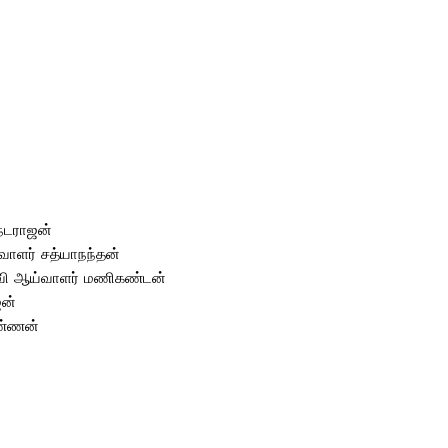
 நடராஜன்
வாளர் சத்யாநந்தன்
உதவி ஆய்வாளர் மணிகண்டன்
ஜன்
கண்ணன்