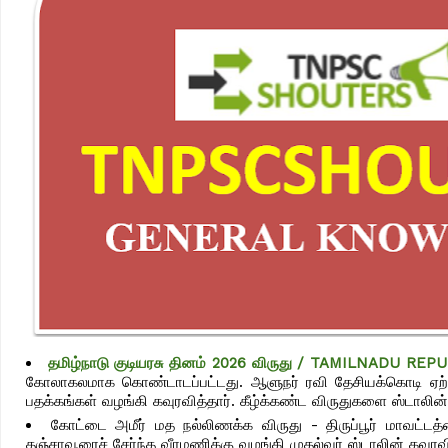
தமிழ்நாடு குடியரசு தினம் 2026 விருது / TAMILNADU R
கோலாகலமாக கொண்டாடப்பட்டது. ஆளுநர் ரவி தேசியக்கொடி ஏற்றி வ
பதக்கங்கள் வழங்கி கவுரவித்தார். கீழ்க்கண்ட விருதுகளை ஸ்டாலின்
கோட்டை அமீர் மத நல்லிணக்க விருது - திருப்பூர் மாவட்டத்
தஞ்சாவூரைச் சேர்ந்த வீரமணிக்கு வழங்கி முதல்வர் ஸ்டாலின் கவுரவி