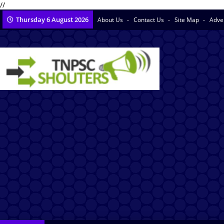
//
Thursday 6 August 2026
About Us
Contact Us
Site Map
Adve