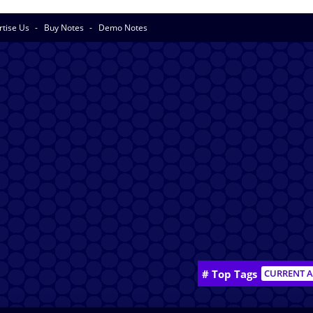
rtise Us
Buy Notes
Demo Notes
# Top Tags
CURRENT A