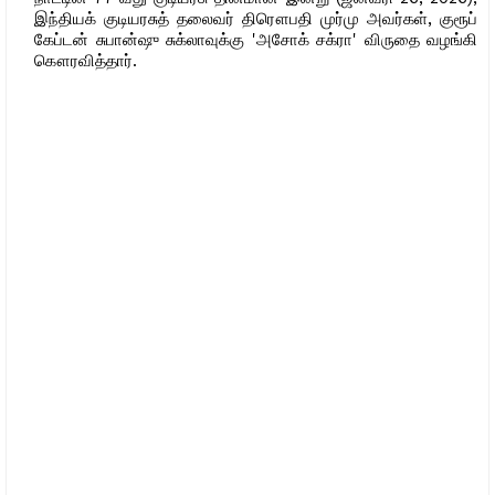
இந்தியக் குடியரசுத் தலைவர் திரௌபதி முர்மு அவர்கள், குரூப்
கேப்டன் சுபான்ஷு சுக்லாவுக்கு 'அசோக் சக்ரா' விருதை வழங்கி
கௌரவித்தார்.