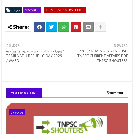
Tags
AWARDS
GENERAL KNOWLEDGE
OLDER
NEWER
தமிழ்நாடு குடியரசு தினம் 2026 விருது /
27th JANUARY 2026 ENGLISH
TAMILNADU REPUBLIC DAY 2026
TNPSC CURRENT AFFAIRS PDF
AWARD
TNPSC SHOUTERS
YOU MAY LIKE
Show more
AWARDS