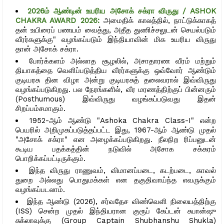
2026ம் ஆண்டின் உயரிய அசோக் சக்ரா விருது / ASHOK
CHAKRA AWARD 2026:
அமைதிக் காலத்தில், நாட்டுக்காகத்
தன் உயிரைப் பணயம் வைத்து, அதீத துணிச்சலுடன் செயல்படும்
வீரர்களுக்கு" வழங்கப்படும் இந்தியாவின் மிக உயரிய விருது
தான் அசோக் சக்ரா.
போர்க்களம் அல்லாத சூழலில், அசாதாரண வீரம் மற்றும்
தியாகத்தை வெளிப்படுத்திய வீரர்களுக்கு ஒவ்வோர் ஆண்டும்
குடியரசு தின விழா அன்று குடியரசுத் தலைவரால் இவ்விருது
வழங்கப்படுகிறது. பல நேரங்களில், வீர மரணத்திற்குப் பின்னரும்
(Posthumous) இவ்விருது வழங்கப்படுவது இதன்
சிறப்பம்சமாகும்.
1952-ஆம் ஆண்டு "Ashoka Chakra Class-I" என்ற
பெயரில் அறிமுகப்படுத்தப்பட்ட இது, 1967-ஆம் ஆண்டு முதல்
"அசோக் சக்ரா" என அழைக்கப்படுகிறது. நீலநிற ரிப்பனுடன்
கூடிய பதக்கத்தின் நடுவில் அசோக சக்கரம்
பொறிக்கப்பட்டிருக்கும்.
இந்த விருது ராணுவம், விமானப்படை, கடற்படை, காவல்
துறை அல்லது பொதுமக்கள் என தகுதிவாய்ந்த எவருக்கும்
வழங்கப்படலாம்.
இந்த ஆண்டு (2026), சர்வதேச விண்வெளி நிலையத்திற்கு
(ISS) சென்ற முதல் இந்தியரான குரூப் கேப்டன் சுபான்ஷு
சுக்லாவுக்கு (Group Captain Shubhanshu Shukla)