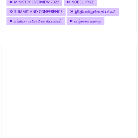
MINISTRY OVERVIEW 2022
NOBEL PRIZE
SUMMIT AND CONFERENCE
இந்தியாவிலுள்ள சட்டங்கள்
மத்திய - மாநில அரசு திட்டங்கள்
வாழ்க்கை வரலாறு