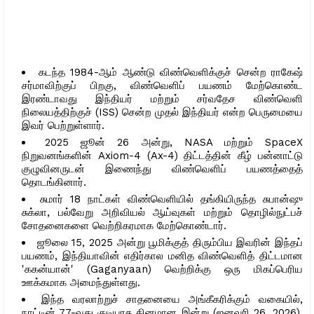
கடந்த 1984-ஆம் ஆண்டு விண்வெளிக்குச் சென்ற ராகேஷ்
சர்மாவிற்குப் பிறகு, விண்வெளிப் பயணம் மேற்கொண்ட
இரண்டாவது இந்தியர் மற்றும் சர்வதேச விண்வெளி
நிலையத்திற்குச் (ISS) சென்ற முதல் இந்தியர் என்ற பெருமையை
இவர் பெற்றுள்ளார்.
2025 ஜூன் 26 அன்று, NASA மற்றும் SpaceX
நிறுவனங்களின் Axiom-4 (Ax-4) திட்டத்தின் கீழ் பன்னாட்டு
குழுவினருடன் இணைந்து விண்வெளிப் பயணத்தைத்
தொடங்கினார்.
சுமார் 18 நாட்கள் விண்வெளியில் தங்கியிருந்த சுபான்ஷு
சுக்லா, பல்வேறு அறிவியல் ஆய்வுகள் மற்றும் தொழில்நுட்பச்
சோதனைகளை வெற்றிகரமாக மேற்கொண்டார்.
ஜூலை 15, 2025 அன்று பூமிக்குத் திரும்பிய இவரின் இந்தப்
பயணம், இந்தியாவின் எதிர்கால மனித விண்வெளித் திட்டமான
'ககன்யான்' (Gaganyaan) வெற்றிக்கு ஒரு மிகப்பெரிய
ஊக்கமாக அமைந்துள்ளது.
இந்த வரலாற்றுச் சாதனையை அங்கீகரிக்கும் வகையில்,
நாட்டின் 77-வது குடியரசு தினமான இன்று (ஜனவரி 26, 2026),