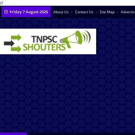
//
Friday 7 August 2026
About Us
Contact Us
Site Map
Adverti