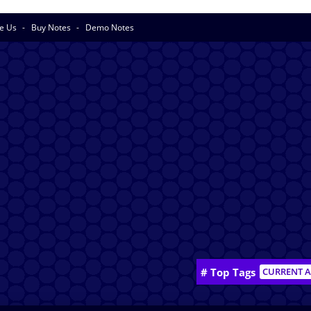
se Us
Buy Notes
Demo Notes
# Top Tags
CURRENT A