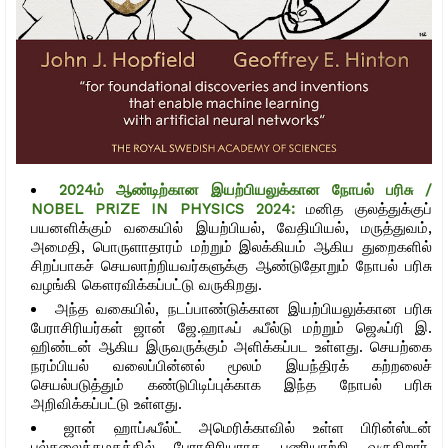
2024ம் ஆண்டிற்கான இயற்பியலுக்கான நோபல் பரிசு /
NOBEL PRIZE IN PHYSICS 2024:
மனித குலத்துக்குப்
பயனளிக்கும் வகையில் இயற்பியல், வேதியியல், மருத்துவம்,
அமைதி, பொருளாதாரம் மற்றும் இலக்கியம் ஆகிய துறைகளில்
சிறப்பாகச் செயலாற்றியவர்களுக்கு ஆண்டுதோறும் நோபல் பரிசு
வழங்கி கௌரவிக்கப்பட்டு வருகிறது.
அந்த வகையில், நடப்பாண்டுக்கான இயற்பியலுக்கான பரிசு
பேராசிரியர்கள் ஜான் ஜே.ஹாஃப் ஃபீல்டு மற்றும் ஜெஃப்ரி இ.
ஹிண்டன் ஆகிய இருவருக்கும் அளிக்கப்பட உள்ளது. செயற்கை
நரம்பியல் வலைப்பின்னல் மூலம் இயந்திரக் கற்றலைச்
செயல்படுத்தும் கண்டுபிடிப்புக்காக இந்த நோபல் பரிசு
அறிவிக்கப்பட்டு உள்ளது.
ஜான் ஹாப்ஃபீல்ட் அமெரிக்காவில் உள்ள பிரின்ஸ்டன்
பல்கலைக்கழகத்தில் பேராசிரியராக பணியாற்றி வருகிறார்.