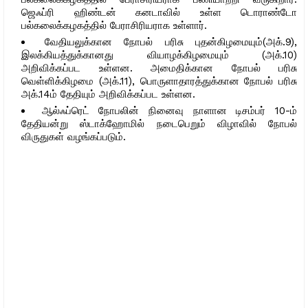
ஜெஃப்ரி ஹிண்டன் கனடாவில் உள்ள டொராண்டோ
பல்கலைக்கழகத்தில் பேராசிரியராக உள்ளார்.
வேதியலுக்கான நோபல் பரிசு புதன்கிழமையும்(அக்.9),
இலக்கியத்துக்கானது வியாழக்கிழமையும் (அக்.10)
அறிவிக்கப்பட உள்ளன. அமைதிக்கான நோபல் பரிசு
வெள்ளிக்கிழமை (அக்.11), பொருளாதாரத்துக்கான நோபல் பரிசு
அக்.14ம் தேதியும் அறிவிக்கப்பட உள்ளன.
ஆல்ஃப்ரெட் நோபலின் நினைவு நாளான டிசம்பர் 10-ம்
தேதியன்று ஸ்டாக்ஹோமில் நடைபெறும் விழாவில் நோபல்
விருதுகள் வழங்கப்படும்.