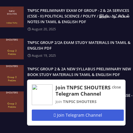
TNPSC PRELIMINARY EXAM OF GROUP - 2 & 2A SERVICES
(CSSE - II) POLITICAL SCIENCE / POLITY / இந்திய ஆட்சியியல்
NOTES IN TAMIL & ENGLISH PDF
August 20, 2025
TNPSC GROUP 2/2A EXAM STUDY MATERIALS IN TAMIL &
ENGLISH PDF
August 19, 2025
TNPSC GROUP 2 & 2A NEW SYLLABUS PRELIMINARY NEW
BOOK STUDY MATERIALS IN TAMIL & ENGLISH PDF
August 19, 2025
Join TNPSC SHOUTERS
close
Telegram Channel
TNPSC PRELIMINARY EXAM OF GROUP - 2 SERVICES (CSSE -
II) FULL MATERIAL / NOTES IN TAMIL PDF
Join
TNPSC SHOUTERS
August 19, 2025
Join Telegram Channel