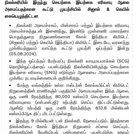
நிலக்கரியில் இருந்து செயற்கை இயற்கை எரிவாயு ஆலை
அமைப்பதற்கான கூட்டு முயற்சியில் சிஐஎல் & கெயில்
கையெழுத்திட்டன
நிலக்கரி அமைச்சகம், மின்சாரம் மற்றும் இயற்கை எரிவாயு
அமைச்சகத்துடன் இணைந்து, இரண்டு முன்னணி மகாரத்னா
பொதுத்துறை நிறுவனங்களான கோல் இந்தியா லிமிடெட்
(சிஐஎல்) மற்றும் கெயில் (இந்தியா) லிமிடெட் இடையே, வரலாற்று
முக்கியத்துவம் வாய்ந்த கூட்டு முயற்சி ஒப்பந்தம் இன்று
(05.08.2024).
இந்த ஒப்பந்தம் மேற்பரப்பு நிலக்கரி வாயுமயமாக்கல் (SCG)
தொழில்நுட்பத்தைப் பயன்படுத்தி நிலக்கரியிலிருந்து செயற்கை
இயற்கை எரிவாயு (SNG) எடுக்கும் ஆலையை அமைப்பதற்கான
முக்கிய நடவடிக்கையைக் குறிக்கிறது.
மேற்கு வங்கத்தில் உள்ள ஈஸ்டர்ன் கோல்ஃபீல்ட்ஸ் லிமிடெட்
நிறுவனத்தின் ராணிகஞ்ச் பகுதியில் அமையவுள்ள இந்த ஆலை,
ஒரு மணி நேரத்திற்கு 80,000 என்எம்3 செயற்கை இயற்கை
எரிவாயுவை (எஸ்.என்.ஜி) உற்பத்தி செய்ய திட்டமிட்டுள்ளது.
ஆண்டு உற்பத்தி ஒரு மணி நேரத்திற்கு 633.6 மில்லியன்
என்எம்3ஆக திட்டமிடப்பட்டுள்ளது.
இதற்கு 9 மில்லியன் டன் நிலக்கரி. தேவைப்படும். இதற்கான
நிலக்கரியை கோல் இந்தியா நிறுவனம் சப்ளை செய்யும்.
நிலக்கரியின் வேதியியல் பண்புகளைப் பயன்படுத்த உதவும்