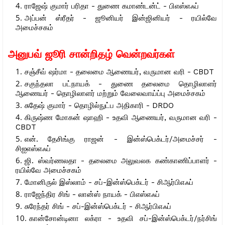
ராஜேஷ் குமார் பரிதா - துணை கமாண்டன்ட் - பிஎஸ்எஃப்
அப்பன் ஸ்ரீதர் - ஜூனியர் இன்ஜினியர் - ரயில்வே
அமைச்சகம்
அனுபவ் ஜூரி சான்றிதழ் வென்றவர்கள்
சஞ்சீவ் ஷர்மா - தலைமை ஆணையர், வருமான வரி - CBDT
சகுந்தலா பட்நாயக் - துணை தலைமை தொழிலாளர்
ஆணையர் - தொழிலாளர் மற்றும் வேலைவாய்ப்பு அமைச்சகம்
சுதேஷ் குமார் - தொழில்நுட்ப அதிகாரி - DRDO
கிருஷ்ண மோகன் ஷாஹி - உதவி ஆணையர், வருமான வரி -
CBDT
என். தேசிங்கு ராஜன் - இன்ஸ்பெக்டர்/அமைச்சர் -
சிஐஎஸ்எஃப்
ஜி. ஸ்வர்ணலதா - தலைமை அலுவலக கண்காணிப்பாளர் -
ரயில்வே அமைச்சகம்
மோனிருல் இஸ்லாம் - சப்-இன்ஸ்பெக்டர் - சிஆர்பிஎஃப்
ராஜேந்திர சிங் - லான்ஸ் நாயக் - பிஎஸ்எஃப்
சுரேந்தர் சிங் - சப்-இன்ஸ்பெக்டர் - சிஆர்பிஎஃப்
கான்சோன்டினா லக்ரா - உதவி சப்-இன்ஸ்பெக்டர்/நர்சிங்