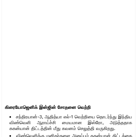
கிரையோஜெனிக் இன்ஜின் சோதனை வெற்றி
சந்திரயான்-3, ஆதித்யா எல்-1 வெற்றியை தொடர்ந்து இந்திய
விண்வெளி ஆராய்ச்சி மையமான இஸ்ரோ, அடுத்ததாக
ககன்யான் திட்டத்தின் மீது கவனம் செலுத்தி வருகிறது.
விண்வெளிக்கு மனிதர்களை அனுப்பும் ககன்யான் திட்டத்தை