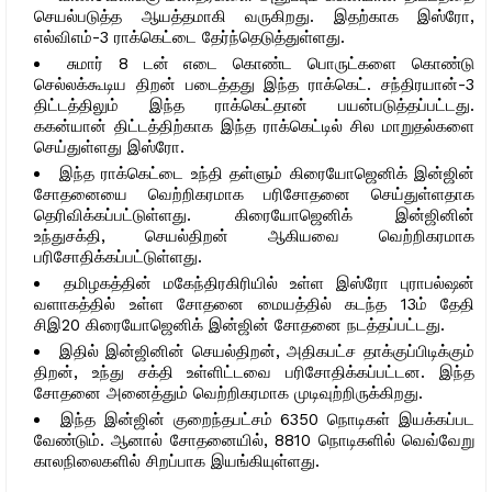
செயல்படுத்த ஆயத்தமாகி வருகிறது. இதற்காக இஸ்ரோ,
எல்விஎம்-3 ராக்கெட்டை தேர்ந்தெடுத்துள்ளது.
சுமார் 8 டன் எடை கொண்ட பொருட்களை கொண்டு
செல்லக்கூடிய திறன் படைத்தது இந்த ராக்கெட். சந்திரயான்-3
திட்டத்திலும் இந்த ராக்கெட்தான் பயன்படுத்தப்பட்டது.
ககன்யான் திட்டத்திற்காக இந்த ராக்கெட்டில் சில மாறுதல்களை
செய்துள்ளது இஸ்ரோ.
இந்த ராக்கெட்டை உந்தி தள்ளும் கிரையோஜெனிக் இன்ஜின்
சோதனையை வெற்றிகரமாக பரிசோதனை செய்துள்ளதாக
தெரிவிக்கப்பட்டுள்ளது. கிரையோஜெனிக் இன்ஜினின்
உந்துசக்தி, செயல்திறன் ஆகியவை வெற்றிகரமாக
பரிசோதிக்கப்பட்டுள்ளது.
தமிழகத்தின் மகேந்திரகிரியில் உள்ள இஸ்ரோ புராபல்ஷன்
வளாகத்தில் உள்ள சோதனை மையத்தில் கடந்த 13ம் தேதி
சிஇ20 கிரையோஜெனிக் இன்ஜின் சோதனை நடத்தப்பட்டது.
இதில் இன்ஜினின் செயல்திறன், அதிகபட்ச தாக்குப்பிடிக்கும்
திறன், உந்து சக்தி உள்ளிட்டவை பரிசோதிக்கப்பட்டன. இந்த
சோதனை அனைத்தும் வெற்றிகரமாக முடிவுற்றிருக்கிறது.
இந்த இன்ஜின் குறைந்தபட்சம் 6350 நொடிகள் இயக்கப்பட
வேண்டும். ஆனால் சோதனையில், 8810 நொடிகளில் வெவ்வேறு
காலநிலைகளில் சிறப்பாக இயங்கியுள்ளது.