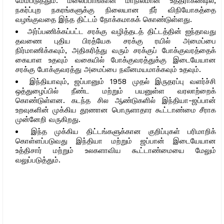
மேம்படுத்தும். மலைப்பாங்கான மாநிலமான உத்தராகண்டில்,
நகர்ப்புற நகரங்களுக்கு நிலையான நீர் விநியோகத்தை
வழங்குவதை இந்த திட்டம் நோக்கமாகக் கொண்டுள்ளது.
அர்ப்பணிக்கப்பட்ட சரக்கு வழித்தடத் திட்டத்தின் ஐந்தாவது
தவணை புதிய பிரத்யேக சரக்கு ரயில் அமைப்பை
நிர்மாணிக்கவும், அதிகரித்து வரும் சரக்குப் போக்குவரத்தைக்
கையாள உதவும் வகையில் போக்குவரத்துக்கு இடையேயான
சரக்கு போக்குவரத்து அமைப்பை நவீனமயமாக்கவும் உதவும்.
இந்தியாவும், ஜப்பானும் 1958 முதல் இருதரப்பு வளர்ச்சி
ஒத்துழைப்பில் நீண்ட மற்றும் பயனுள்ள வரலாற்றைக்
கொண்டுள்ளன. கடந்த சில ஆண்டுகளில் இந்தியா-ஜப்பான்
உறவுகளின் முக்கிய தூணான பொருளாதார கூட்டாண்மை சீராக
முன்னேறி வருகிறது.
இந்த முக்கிய திட்டங்களுக்கான குறிப்புகள் பரிமாறிக்
கொள்ளப்படுவது இந்தியா மற்றும் ஜப்பான் இடையேயான
உத்திசார் மற்றும் உலகளாவிய கூட்டாண்மையை மேலும்
வலுப்படுத்தும்.