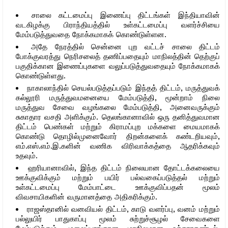
சாலை கட்டமைப்பு இணைப்பு திட்டங்கள் இந்தியாவின்
வடகிழக்கு பிராந்தியத்தில் உள்கட்டமைப்பு வளர்ச்சியை
மேம்படுத்துவதை நோக்கமாகக் கொண்டுள்ளன.
அதே நேரத்தில் சென்னை புற வட்டச் சாலை திட்டம்
போக்குவரத்து நெரிசலைத் தணிப்பதையும் மாநிலத்தின் தெற்குப்
பகுதிக்கான இணைப்புகளை வலுப்படுத்துவதையும் நோக்கமாகக்
கொண்டுள்ளது.
நாகாலாந்தில் செயல்படுத்தப்படும் இந்தத் திட்டம், மருத்துவக்
கல்லூரி மருத்துவமனையை மேம்படுத்தி, மூன்றாம் நிலை
மருத்துவ சேவை வழங்கலை மேம்படுத்தி, அனைவருக்கும்
சுகாதார வசதி அளிக்கும். தெலங்கானாவில் ஒரு தனித்துவமான
திட்டம் பெண்கள் மற்றும் கிராமப்புற மக்களை மையமாகக்
கொண்டு தொழில்முனைவோர் திறன்களைக் கண்டறியவும்,
எம்.எஸ்.எம்.இ.களின் வணிக விரிவாக்கத்தை ஆதரிக்கவும்
உதவும்.
ஹரியானாவில், இந்த திட்டம் நிலையான தோட்டக்கலையை
ஊக்குவிக்கும் மற்றும் பயிர் பல்வகைப்படுத்தல் மற்றும்
உள்கட்டமைப்பு மேம்பாட்டை ஊக்குவிப்பதன் மூலம்
விவசாயிகளின் வருமானத்தை அதிகரிக்கும்.
ராஜஸ்தானில் வனவியல் திட்டம், காடு வளர்ப்பு, வனம் மற்றும்
பல்லுயிர் பாதுகாப்பு மூலம் சுற்றுச்சூழல் சேவைகளை