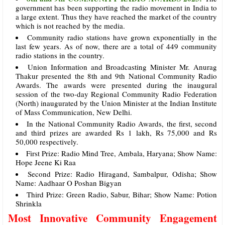
government has been supporting the radio movement in India to
a large extent. Thus they have reached the market of the country
which is not reached by the media.
Community radio stations have grown exponentially in the
last few years. As of now, there are a total of 449 community
radio stations in the country.
Union Information and Broadcasting Minister Mr. Anurag
Thakur presented the 8th and 9th National Community Radio
Awards. The awards were presented during the inaugural
session of the two-day Regional Community Radio Federation
(North) inaugurated by the Union Minister at the Indian Institute
of Mass Communication, New Delhi.
In the National Community Radio Awards, the first, second
and third prizes are awarded Rs 1 lakh, Rs 75,000 and Rs
50,000 respectively.
First Prize: Radio Mind Tree, Ambala, Haryana; Show Name:
Hope Jeene Ki Raa
Second Prize: Radio Hiragand, Sambalpur, Odisha; Show
Name: Aadhaar O Poshan Bigyan
Third Prize: Green Radio, Sabur, Bihar; Show Name: Potion
Shrinkla
Most Innovative Community Engagement