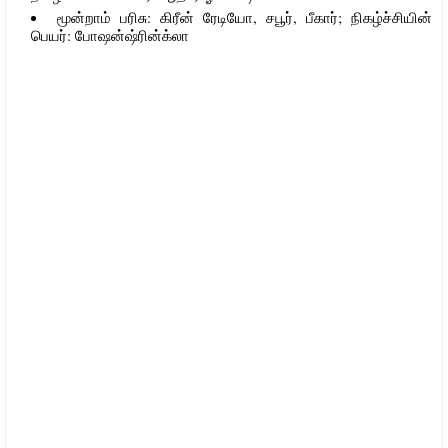
மூன்றாம் பரிசு: கிரீன் ரேடியோ, சபூர், பீகார்; நிகழ்ச்சியின்
பெயர்: போஷன்ஷ்ரின்க்லா