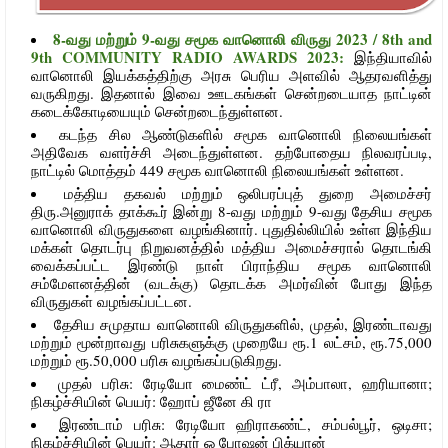
8-வது மற்றும் 9-வது சமூக வானொலி விருது 2023 / 8th and
9th COMMUNITY RADIO AWARDS 2023:
இந்தியாவில்
வானொலி இயக்கத்திற்கு அரசு பெரிய அளவில் ஆதரவளித்து
வருகிறது. இதனால் இவை ஊடகங்கள் சென்றடையாத நாட்டின்
கடைக்கோடியையும் சென்றடைந்துள்ளன.
கடந்த சில ஆண்டுகளில் சமூக வானொலி நிலையங்கள்
அதிவேக வளர்ச்சி அடைந்துள்ளன. தற்போதைய நிலவரப்படி,
நாட்டில் மொத்தம் 449 சமூக வானொலி நிலையங்கள் உள்ளன.
மத்திய தகவல் மற்றும் ஒலிபரப்புத் துறை அமைச்சர்
திரு.அனுராக் தாக்கூர் இன்று 8-வது மற்றும் 9-வது தேசிய சமூக
வானொலி விருதுகளை வழங்கினார். புதுதில்லியில் உள்ள இந்திய
மக்கள் தொடர்பு நிறுவனத்தில் மத்திய அமைச்சரால் தொடங்கி
வைக்கப்பட்ட இரண்டு நாள் பிராந்திய சமூக வானொலி
சம்மேளனத்தின் (வடக்கு) தொடக்க அமர்வின் போது இந்த
விருதுகள் வழங்கப்பட்டன.
தேசிய சமுதாய வானொலி விருதுகளில், முதல், இரண்டாவது
மற்றும் மூன்றாவது பரிசுகளுக்கு முறையே ரூ.1 லட்சம், ரூ.75,000
மற்றும் ரூ.50,000 பரிசு வழங்கப்படுகிறது.
முதல் பரிசு: ரேடியோ மைண்ட் ட்ரீ, அம்பாலா, ஹரியானா;
நிகழ்ச்சியின் பெயர்: ஹோப் ஜீனே கி ரா
இரண்டாம் பரிசு: ரேடியோ ஹிராகண்ட், சம்பல்பூர், ஒடிசா;
நிகழ்ச்சியின் பெயர்: ஆதார் ஓ போஷன் பிக்யான்