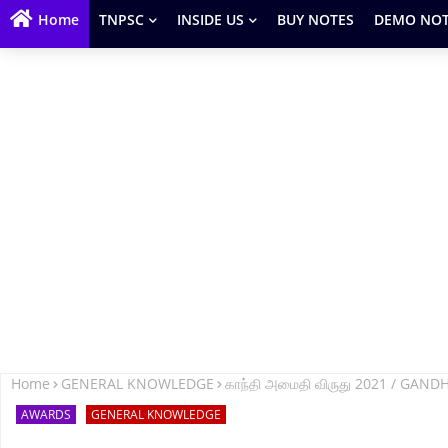
Home
TNPSC
INSIDE US
BUY NOTES
DEMO NOT
Home
GENERAL KNOWLEDGE
காந்தி அமைதி விருது 2021 / GAND
AWARDS
GENERAL KNOWLEDGE