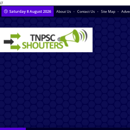
//
Saturday 8 August 2026
About Us
Contact Us
Site Map
Adve