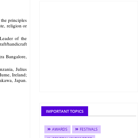
the principles
te, religion or
Leader of the
aft/handicraft
ra Bangalore,
nzania, Julius
Hume, Ireland;
sakawa, Japan.
IMPORTANT TOPICS
AWARDS
FESTIVALS