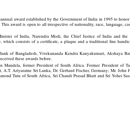
 annual award established by the Government of India in 1995 to honor 
is award is open to all irrespective of nationality, race, language, cas
nister of India, Narendra Modi, the Chief Justice of India and the 
which consists of a certificate, a plaque and a traditional fine handicr
 Bank of Bangladesh, Vivekananda Kendra Kanyakumari, Akshaya Bat
received these awards before.
son Mandela, former President of South Africa. Former President of Ta
 A.T. Ariyaratne Sri Lanka, Dr. Gerhard Fischer, Germany; Mr. John 
smond Tutu of South Africa, Sri Chandi Prasad Bhatt and Sri Yohei Sa