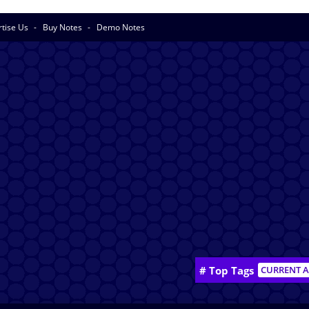
rtise Us
Buy Notes
Demo Notes
# Top Tags
CURRENT A