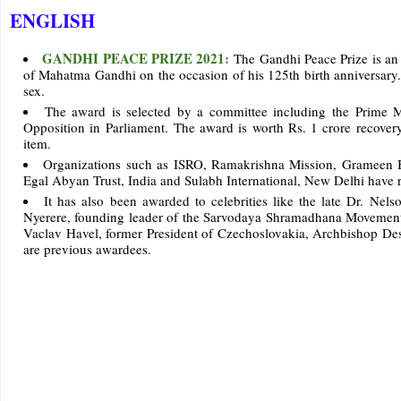
ENGLISH
GANDHI PEACE PRIZE 2021:
The Gandhi Peace Prize is an
of Mahatma Gandhi on the occasion of his 125th birth anniversary. Th
sex.
The award is selected by a committee including the Prime Mi
Opposition in Parliament. The award is worth Rs. 1 crore recovery, 
item.
Organizations such as ISRO, Ramakrishna Mission, Grameen
Egal Abyan Trust, India and Sulabh International, New Delhi have 
It has also been awarded to celebrities like the late Dr. Nel
Nyerere, founding leader of the Sarvodaya Shramadhana Movement,
Vaclav Havel, former President of Czechoslovakia, Archbishop De
are previous awardees.