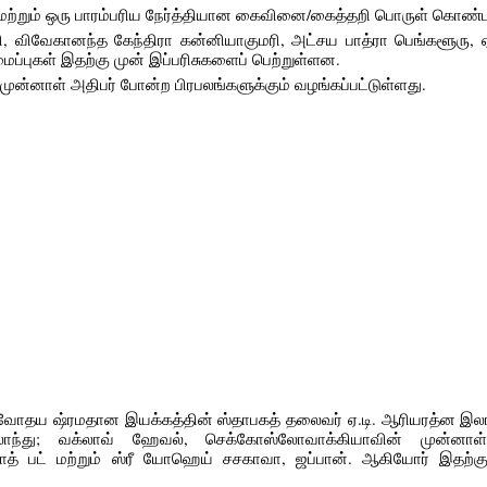
தகடு மற்றும் ஒரு பாரம்பரிய நேர்த்தியான கைவினை/கைத்தறி பொருள் கொண்
, விவேகானந்த கேந்திரா கன்னியாகுமரி, அட்சய பாத்ரா பெங்களூரு, 
அமைப்புகள் இதற்கு முன் இப்பரிசுகளைப் பெற்றுள்ளன.
முன்னாள் அதிபர் போன்ற பிரபலங்களுக்கும் வழங்கப்பட்டுள்ளது.
ோதய ஷ்ரமதான இயக்கத்தின் ஸ்தாபகத் தலைவர் ஏ.டி. ஆரியரத்ன இலங்
்லாந்து; வக்லாவ் ஹேவல், செக்கோஸ்லோவாக்கியாவின் முன்னாள
ிரசாத் பட் மற்றும் ஸ்ரீ யோஹெய் சசகாவா, ஜப்பான். ஆகியோர் இதற்கு