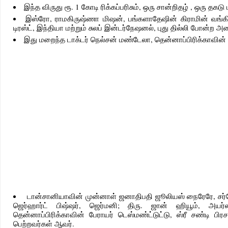
இந்த விருது ரூ. 1 கோடி ரிக்கப்பரிசும், ஒரு சான்றிதழ் , ஒரு 
இஸ்ரோ, ராமகிருஷ்ணா மிஷன், பங்களாதேஷின் கிராமின் வங்கி
டிரஸ்ட், இந்தியா மற்றும் சுலப் இன்டர்நேஷனல், புது தில்லி போன்ற 
இது மறைந்த டாக்டர் நெல்சன் மண்டேலா, தென்னாப்பிரிக்காவின் 
டான்சானியாவின் முன்னாள் ஜனாதிபதி ஜூலியஸ் நைரேரே, சர்வ
ஜெர்ஹார்ட் பிஷ்ஷர், ஜெர்மனி; திரு. ஜான் ஹியூம், அயர
தென்னாப்பிரிக்காவின் பேராயர் டெஸ்மண்ட்டுட்டு, ஸ்ரீ சண்டி ப
பெற்றவர்கள் ஆவர்.