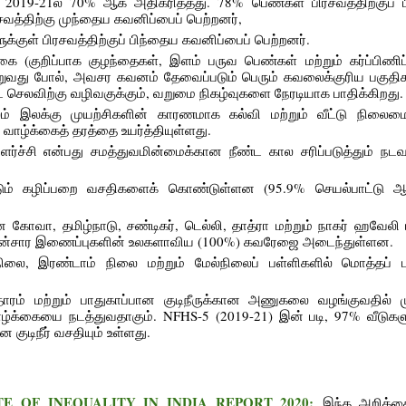
 2019-21ல் 70% ஆக அதிகரித்தது. 78% பெண்கள் பிரசவத்திற்குப் 
ரசவத்திற்கு முந்தைய கவனிப்பைப் பெற்றனர்,
ுக்குள் பிரசவத்திற்குப் பிந்தைய கவனிப்பைப் பெற்றனர்.
 (குறிப்பாக குழந்தைகள், இளம் பருவ பெண்கள் மற்றும் கர்ப்பிணிப
ூறுவது போல், அவசர கவனம் தேவைப்படும் பெரும் கவலைக்குரிய பகுதி
ட் செலவிற்கு வழிவகுக்கும், வறுமை நிகழ்வுகளை நேரடியாக பாதிக்கிறது.
ூலம் இலக்கு முயற்சிகளின் காரணமாக கல்வி மற்றும் வீட்டு நிலைமை
ல் வாழ்க்கைத் தரத்தை உயர்த்தியுள்ளது.
ளர்ச்சி என்பது சமத்துவமின்மைக்கான நீண்ட கால சரிப்படுத்தும் நடவ
்படும் கழிப்பறை வசதிகளைக் கொண்டுள்ளன (95.9% செயல்பாட்டு 
 கோவா, தமிழ்நாடு, சண்டிகர், டெல்லி, தாத்ரா மற்றும் நாகர் ஹவேலி 
ட்டு மின்சார இணைப்புகளின் உலகளாவிய (100%) கவரேஜை அடைந்துள்ளன.
ிலை, இரண்டாம் நிலை மற்றும் மேல்நிலைப் பள்ளிகளில் மொத்தப் ப
தாரம் மற்றும் பாதுகாப்பான குடிநீருக்கான அணுகலை வழங்குவதில் மு
்க்கையை நடத்துவதாகும். NFHS-5 (2019-21) இன் படி, 97% வீடுகளு
குடிநீர் வசதியும் உள்ளது.
 STATE OF INEQUALITY IN INDIA REPORT 2020:
இந்த அறிக்க