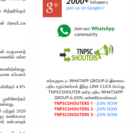
2000+
followers
Join us on Google+!
சித்தரிக்கும்
யின் அளவீடாக
ன் வருமானத்
லைகளில் உள்ள
கொண்டுள்ளது.
கமான சம்பளம்
எங்களுடைய WHATAPP GROUP-ல் இணைய
புதிய உறுப்பினர்கள் இந்த LINK CLICK செய்து
விகிதம் 4.8%
TNPSCSHOUTER என்ற புதிய WHATSAPP
GROUP-ல் JOIN பண்ணிகொள்ளவும்
 முன்னேற்றம்
TNPSCSHOUTERS 1
-
JOIN NOW
 உள்ளது.
TNPSCSHOUTERS 2
-
JOIN NOW
5 மற்றும் 2020
TNPSCSHOUTERS 3
-
JOIN NOW
யது) கணிசமாக
னர் என்பதைக்