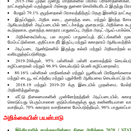
2015-16ல் முதல் மூன்று மாதங்களில் பிரசவ பரிசோதனைகள்,
நாட்களுக்குள் மருத்துவர் அல்லது துணை செவிலியரிடம் இருந்து பி
மேலும் 79.1% குழந்தைகள் பிரசவத்திற்குப் பிறகு இரண்டு நாட்கள
இருப்பினும், அதிக எடை, குறைந்த எடை மற்றும் இரத்த சோகை
ஆகியவற்றின் அடிப்படையில் ஊட்டச்சத்து குறைபாடு, அறிக்கை க
கூடுதலாக, குறைந்த சுகாதார பாதுகாப்பு, அதிக அவுட்-ஆஃப்-பாக்கெ
அறிக்கையின்படி, பல சமூகப் பாதுகாப்புத் திட்டங்களின் ம
மேம்பட்டுள்ளன, குறிப்பாக நீர் இருப்பு மற்றும் சுகாதாரம் ஆகியவற்றி
அடிப்படை ஆண்டுகளில் இருந்து கல்வி மற்றும் அறிவாற்றல் வ
வலியுறுத்தப்படுகிறது.
2019-20க்குள், 95% பள்ளிகள் பள்ளி வளாகத்தில் செயல
கழிப்பறைகள் மற்றும் 96.9% செயல்படும் பெண் கழிப்பறைகள்).
80.16% பள்ளிகள் மாநிலங்கள் மற்றும் யூனியன் பிரதேசங்களான
மற்றும் டையூ, லட்சத்தீவு மற்றும் புதுச்சேரி ஆகியவை செயல்பா
2018-19 மற்றும் 2019-20 க்கு இடையில் முதன்மை, மேல்ந
அதிகரித்துள்ளது.
வீட்டு நிலைமைகளின் முன்னேற்றத்தின் அடிப்படையில், சுகா
கொடுப்பது பெரும்பாலான குடும்பங்களுக்கு ஒரு கண்ணியமான வாழ
வசதியும், 70% சுகாதார வசதிகளை மேம்படுத்தியும், 96% பாதுகாப்பான 
அறிக்கையின் பயன்பாடு
இந்தியாவில் சமத்துவமின்மை நிலை அறிக்கை 2020 /