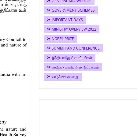
GENERAL KNOWLEDGE
ம், வகுப்புத்
றிப்பாக உயர்
GOVERNMENT SCHEMES
IMPORTANT DAYS
MINISTRY OVERVIEW 2022
NOBEL PRIZE
ory Council to
 and nature of
SUMMIT AND CONFERENCE
இந்தியாவிலுள்ள சட்டங்கள்
மத்திய - மாநில அரசு திட்டங்கள்
 India with in-
வாழ்க்கை வரலாறு
erty.
the nature and
 Health Survey