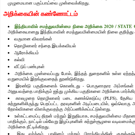
முழுமையான பகுப்பாய்வை முன்வைக்கிறது.
அறிக்கையின் கண்ணோட்டம்
இந்தியாவில் சமத்துவமின்மை நிலை அறிக்கை 2020 / STA
அறிக்கையானது இந்தியாவின் சமத்துவமின்மையின் நிலை குறித்து
வருமான விவரங்கள்
தொழிலாளர் சந்தை இயக்கவியல்
ஆரோக்கியம்
கல்வி
வீட்டுப் பண்புகள்
அறிக்கை முன்வைப்பது போல், இந்தத் துறைகளில் உள்ள ஏற்றத்த
வறுமையில் இறங்குவதைத் தூண்டுகிறது.
இரண்டு பகுதிகளைக் கொண்டது - பொருளாதார அம்சங்கள் மற
அனுபவத்தை பாதிக்கும் ஐந்து முக்கிய பகுதிகளை அறிக்கை பார்க்க
காலமுறை தொழிலாளர் படை கணக்கெடுப்பு (PLFS), தேசிய கு
சுற்றுகளிலிருந்து பெறப்பட்ட தரவுகளின் அடிப்படையில், ஒவ்வொரு
தோல்விகளை விளக்குவதற்கு அர்ப்பணிக்கப்பட்டுள்ளது.
உள்கட்டமைப்பு திறன் மற்றும் இறுதியாக, சமத்துவமின்மை மீதா
பாதிக்கும், நாட்டில் பல்வேறு இழப்புகளின் சுற்றுச்சூழலை வடிவம
அறிக்கை நீட்டிக்கிறது.
இது வர்க்கம், பாலினம் மற்றும் பிராந்தியத்தின் குறுக