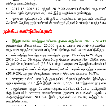
எடுத்துக்காட்டுகிறது.
2017-18, 2018-19 மற்றும் 2019-20 காலகட்டங்களில் வருமானப் 
செல்வ மதிப்பீடுகளுக்கு அப்பால் இந்த அறிக்கை நகர்கிறது.
மூலதன ஓட்டத்தைப் புரிந்துகொள்வதற்காக வருமானப் பங்கீட
செல்வச் செறிவு குடும்பங்களின் வாங்கும் திறனில் ஏற்படும் மாற்ற
முக்கிய கண்டுபிடிப்புகள்
இந்தியாவில் சமத்துவமின்மை நிலை அறிக்கை 2020 / S
தரவுகளின் விரிவாக்கம், 25,000 ரூபாய் மாதச் சம்பளம் ஏற்கனவ
வருமான ஏற்றத்தாழ்வைச் சுட்டிக்காட்டுகிறது என்பதைக் காட்டுகிறது
சம்பாதித்த மொத்த வருமானத்தில் முதல் 1% பங்கு 6-7% ஆகும்
2019-20 ஆம் ஆண்டில், வெவ்வேறு வேலை வகைகளில், அதிக சதவீத
பெறும் தொழிலாளர்கள் (33.5%) மற்றும் சாதாரண தொழிலாளர்கள் (
சுயதொழில் செய்யும் தொழிலாளர்களின் பங்கும் குறைந்த வருமா
(2019-20), மற்றும் தொழிலாளர் மக்கள் தொகை விகிதம் 46.8%.
சுகாதார உள்கட்டமைப்புத் துறையில், கிராமப்புறங்களில் இல
ஏற்பட்டுள்ளது. 2005 இல் இந்தியாவில் 1,72,608 மொத்த சுகாதார 
ராஜஸ்தான், குஜராத், மகாராஷ்டிரா, மத்தியப் பிரதேசம், தமிழ்நாட
க்கு இடையில் சுகாதார மையங்களை (துணை மையங்கள், ஆரம்ப ச
அதிகரித்துள்ளன. NFHS-4 இன் முடிவுகள் (2015-16) மற்றும் N
காட்டுகின்றன.