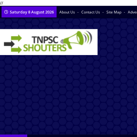
//
Saturday 8 August 2026
About Us
Contact Us
Site Map
Adve