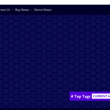
rtise Us
Buy Notes
Demo Notes
# Top Tags
CURRENT A