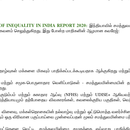
TE OF INEQUALITY IN INDIA REPORT 2020:
இந்தியாவில் சமத்து
 கவனம் செலுத்துகிறது, இது போன்ற மாறிகளின் ஆழமான கவரேஜ்:
ாழ்வுகள் மக்களை மிகவும் பாதிக்கப்படக்கூடியதாக ஆக்குகிறது மற்ற
்றும் சமூக-பொருளாதார வெளிப்பாடுகள் - சமத்துவமின்மையின் த
ிறது.
டும்பம் மற்றும் சுகாதார ஆய்வு (NFHS) மற்றும் UDISE+ ஆகியவற்
 அத்தியாயமும் தற்போதைய விவகாரங்கள், கவலைக்குரிய பகுதிகள், வெற்
ன விளைவு, மக்கள்தொகையின் நல்வாழ்வு மற்றும் ஒட்டுமொத்த வளர்ச்சி
ைக்கும் ஒரு விரிவான பகுப்பாய்வை முன்வைப்பதன் மூலம் சமத்துவமின்மை
்குவெட்டுகளை வெட்டி, சமத்துவமின்மை சமூகத்தை எவ்வாறு பாதிக்