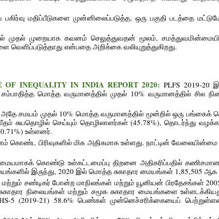
பகிர்வு மதிப்பீடுகளை முன்னிலைப்படுத்த, ஒரு பகுதி படத்தை மட்டுமே 
்டில் முதல் முறையாக கவனம் செலுத்துவதன் மூலம், சமத்துவமின்மை
ங்களை வெளிப்படுத்தாது என்பதை அறிக்கை வலியுறுத்துகிறது.
TATE OF INEQUALITY IN INDIA REPORT 2020:
PLFS 2019-20 இ
ே சம்பாதித்த மொத்த வருமானத்தில் முதல் 10% வருமானத்தில் சில நி
.
, அதே சமயம் முதல் 10% மொத்த வருமானத்தில் மூன்றில் ஒரு பங்கைக் 
ம் சுயதொழில் செய்யும் தொழிலாளர்கள் (45.78%), தொடர்ந்து வழக்
20.71%) உள்ளனர்.
னம் கொண்ட பிரிவுகளில் மிக அதிகமாக உள்ளது. நாட்டின் வேலையின்மை 
க்கு மையமாகக் கொண்டு உள்கட்டமைப்பு திறனை அதிகரிப்பதில் கணிசமான
மையங்களில் இருந்து, 2020 இல் மொத்த சுகாதார மையங்கள் 1,85,505 ஆக
ு மற்றும் சண்டிகர் போன்ற மாநிலங்கள் மற்றும் யூனியன் பிரதேசங்கள் 200
ுகாதார நிலையங்கள் மற்றும் சமூக சுகாதார மையங்களை உள்ளடக்கி
FHS-5 (2019-21) 58.6% பெண்கள் முன்னெச்சரிக்கையைப் பெற்றுள்ள