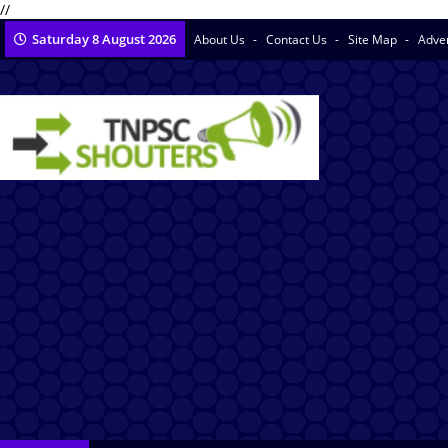
//
Saturday 8 August 2026
About Us
Contact Us
Site Map
Adve