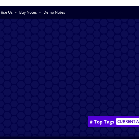
rtise Us
Buy Notes
Demo Notes
# Top Tags
CURRENT A