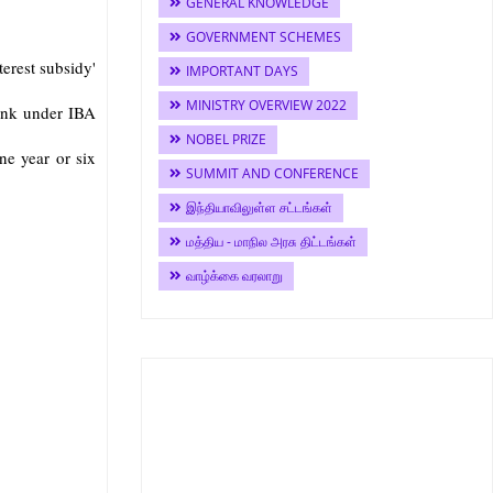
GENERAL KNOWLEDGE
GOVERNMENT SCHEMES
erest subsidy'
IMPORTANT DAYS
MINISTRY OVERVIEW 2022
bank under IBA
NOBEL PRIZE
ne year or six
SUMMIT AND CONFERENCE
இந்தியாவிலுள்ள சட்டங்கள்
மத்திய - மாநில அரசு திட்டங்கள்
வாழ்க்கை வரலாறு