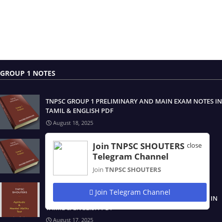
GROUP 1 NOTES
TNPSC GROUP 1 PRELIMINARY AND MAIN EXAM NOTES IN
TAMIL & ENGLISH PDF
August 18, 2025
Join TNPSC SHOUTERS
close
TNPSC GROUP 1 STUDY MATERIALS UPDATED 2025
Telegram Channel
August 17, 2025
Join
TNPSC SHOUTERS
TNPSC GROUP 1 திறனறிவும் மனக்கணக்கு நுண்ணறிவு /
Join Telegram Channel
APTITUDE & MENTAL ABILITY TEST STUDY MATERIALS IN
TAMIL & ENGLISH PDF
August 17, 2025