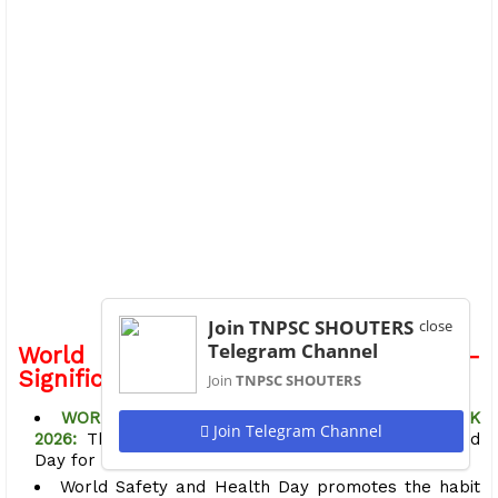
Join TNPSC SHOUTERS
close
Telegram Channel
World Safety and Health Day -
Significance
Join
TNPSC SHOUTERS
WORLD DAY FOR SAFETY AND HEALTH AT WORK
Join Telegram Channel
2026:
The major points of significance of the World
Day for Safety and Health at Work are as follows.
World Safety and Health Day promotes the habit