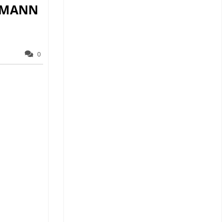
ON MANN
0