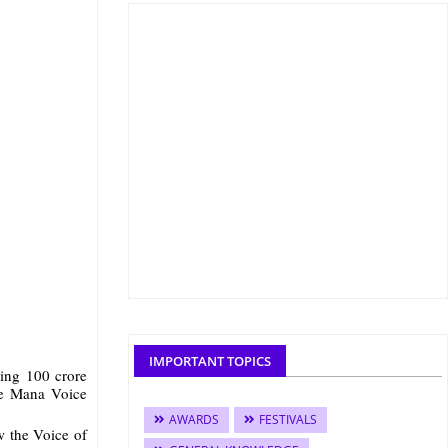
IMPORTANT TOPICS
hing 100 crore
he Mana Voice
AWARDS
FESTIVALS
w the Voice of