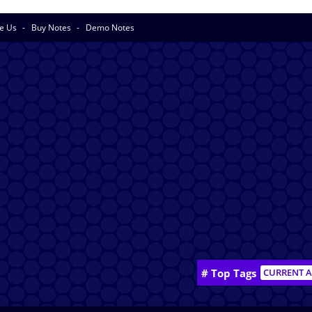
se Us
Buy Notes
Demo Notes
# Top Tags
CURRENT A