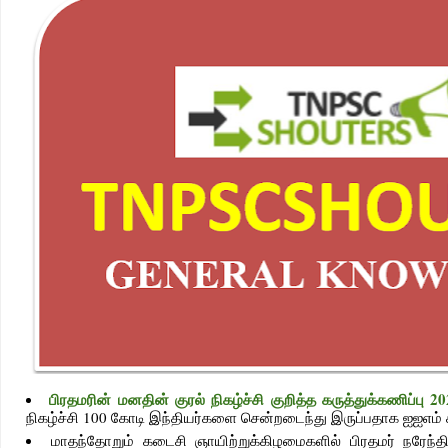
பிரதமரின் மனதின் குரல் நிகழ்ச்சி குறித்த கருத்துக்கண
நிகழ்ச்சி 100 கோடி இந்தியர்களை சென்றடைந்து இருப்பதாக ஐஐஎம் க
மாதந்தோறும் கடைசி ஞாயிற்றுக்கிழமைகளில் பிரதமர் நரேந்