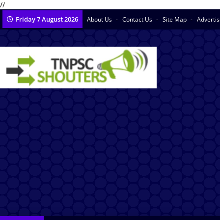
//
Friday 7 August 2026
About Us
Contact Us
Site Map
Adverti