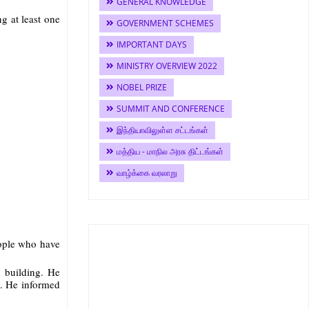
GENERAL KNOWLEDGE
g at least one
GOVERNMENT SCHEMES
IMPORTANT DAYS
MINISTRY OVERVIEW 2022
NOBEL PRIZE
SUMMIT AND CONFERENCE
இந்தியாவிலுள்ள சட்டங்கள்
மத்திய - மாநில அரசு திட்டங்கள்
வாழ்க்கை வரலாறு
eople who have
n building. He
n. He informed