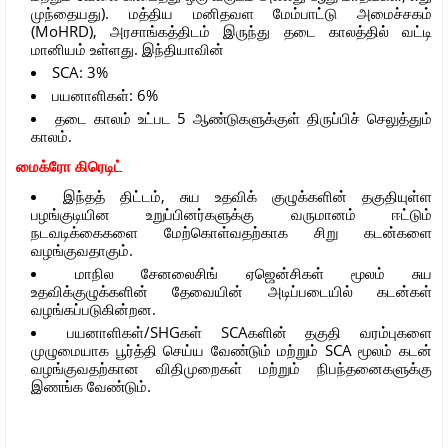
முந்தையது). மத்திய மனிதவள மேம்பாட்டு அமைச்சகம்
(MoHRD), அரசாங்கத்திடம் இருந்து தடை காலத்தில் வட்டி
மானியம் உள்ளது. இந்தியாவின்
SCA: 3%
பயனாளிகள்: 6%
தடை காலம் உட்பட 5 ஆண்டுகளுக்குள் திருப்பிச் செலுத்தும்
காலம்.
மைக்ரோ கிரெடிட்
இந்தத் திட்டம், சுய உதவிக் குழுக்களின் தகுதியுள்ள
பழங்குடியின உறுப்பினர்களுக்கு வருமானம் ஈட்டும்
நடவடிக்கைகளை மேற்கொள்வதற்காக சிறு கடன்களை
வழங்குவதாகும்.
மாநில சேனலைசிங் ஏஜென்சிகள் மூலம் சுய
உதவிக்குழுக்களின் தேவையின் அடிப்படையில் கடன்கள்
வழங்கப்படுகின்றன.
பயனாளிகள்/SHGகள் SCAகளின் தகுதி வரம்புகளை
முழுமையாக பூர்த்தி செய்ய வேண்டும் மற்றும் SCA மூலம் கடன்
வழங்குவதற்கான விதிமுறைகள் மற்றும் நிபந்தனைகளுக்கு
இணங்க வேண்டும்.