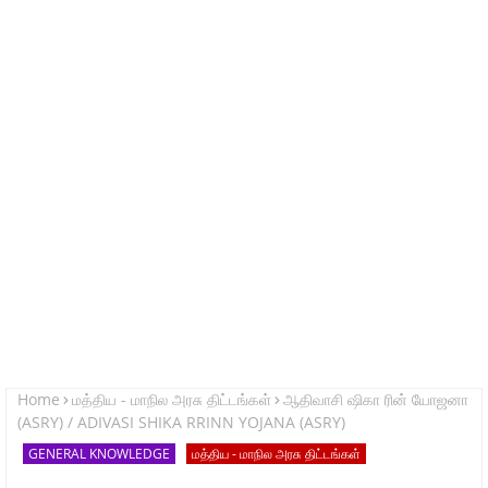
Home
மத்திய - மாநில அரசு திட்டங்கள்
ஆதிவாசி ஷிகா ரின் யோஜனா
(ASRY) / ADIVASI SHIKA RRINN YOJANA (ASRY)
GENERAL KNOWLEDGE
மத்திய - மாநில அரசு திட்டங்கள்