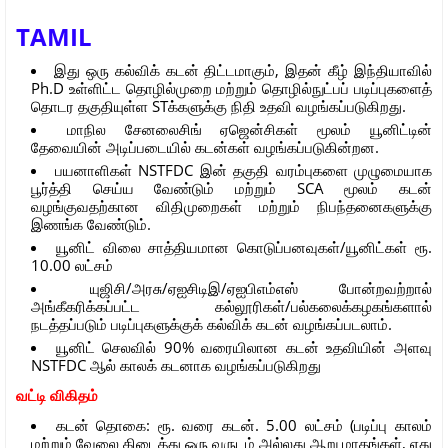
TAMIL
இது ஒரு கல்விக் கடன் திட்டமாகும், இதன் கீழ் இந்தியாவில்
Ph.D உள்ளிட்ட தொழில்முறை மற்றும் தொழில்நுட்பப் படிப்புகளைத்
தொடர தகுதியுள்ள STக்களுக்கு நிதி உதவி வழங்கப்படுகிறது.
மாநில சேனலைசிங் ஏஜென்சிகள் மூலம் யூனிட்டின்
தேவையின் அடிப்படையில் கடன்கள் வழங்கப்படுகின்றன.
பயனாளிகள் NSTFDC இன் தகுதி வரம்புகளை முழுமையாக
பூர்த்தி செய்ய வேண்டும் மற்றும் SCA மூலம் கடன்
வழங்குவதற்கான விதிமுறைகள் மற்றும் நிபந்தனைகளுக்கு
இணங்க வேண்டும்.
யூனிட் விலை சாத்தியமான கொடுப்பனவுகள்/யூனிட்கள் ரூ.
10.00 லட்சம்
யுஜிசி/அரசு/ஏஐசிடிஇ/ஏஐபிஎம்எஸ் போன்றவற்றால்
அங்கீகரிக்கப்பட்ட கல்லூரிகள்/பல்கலைக்கழகங்களால்
நடத்தப்படும் படிப்புகளுக்குக் கல்விக் கடன் வழங்கப்படலாம்.
யூனிட் செலவில் 90% வரையிலான கடன் உதவியின் அளவு
NSTFDC ஆல் காலக் கடனாக வழங்கப்படுகிறது
வட்டி விகிதம்
கடன் தொகை: ரூ. வரை கடன். 5.00 லட்சம் (படிப்பு காலம்
மற்றும் வேலை கிடைத்து ஒரு வருடம் அல்லது ஆறு மாதங்கள், எது