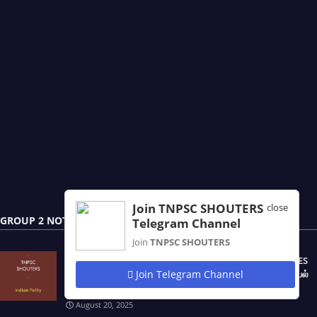
Join TNPSC SHOUTERS
close
GROUP 2 NOTES
Telegram Channel
Join
TNPSC SHOUTERS
TNPSC PRELIMINARY EXAM OF GROUP - 2 & 2A SERVICES
Join Telegram Channel
(CSSE - II) POLITICAL SCIENCE / POLITY / இந்திய ஆட்சியியல்
NOTES IN TAMIL & ENGLISH PDF
August 20, 2025