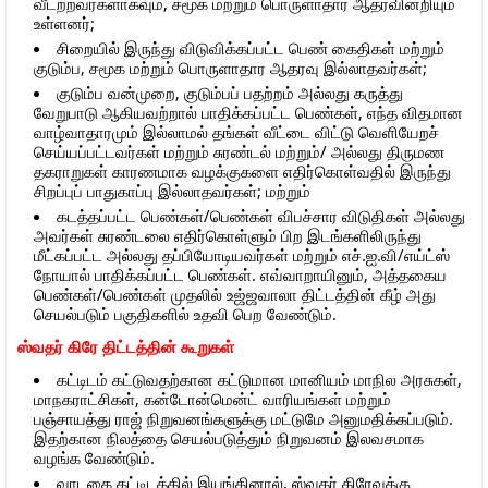
வீடற்றவர்களாகவும், சமூக மற்றும் பொருளாதார ஆதரவின்றியும்
உள்ளனர்;
சிறையில் இருந்து விடுவிக்கப்பட்ட பெண் கைதிகள் மற்றும்
குடும்ப, சமூக மற்றும் பொருளாதார ஆதரவு இல்லாதவர்கள்;
குடும்ப வன்முறை, குடும்பப் பதற்றம் அல்லது கருத்து
வேறுபாடு ஆகியவற்றால் பாதிக்கப்பட்ட பெண்கள், எந்த விதமான
வாழ்வாதாரமும் இல்லாமல் தங்கள் வீட்டை விட்டு வெளியேறச்
செய்யப்பட்டவர்கள் மற்றும் சுரண்டல் மற்றும்/ அல்லது திருமண
தகராறுகள் காரணமாக வழக்குகளை எதிர்கொள்வதில் இருந்து
சிறப்புப் பாதுகாப்பு இல்லாதவர்கள்; மற்றும்
கடத்தப்பட்ட பெண்கள்/பெண்கள் விபச்சார விடுதிகள் அல்லது
அவர்கள் சுரண்டலை எதிர்கொள்ளும் பிற இடங்களிலிருந்து
மீட்கப்பட்ட அல்லது தப்பியோடியவர்கள் மற்றும் எச்.ஐ.வி/எய்ட்ஸ்
நோயால் பாதிக்கப்பட்ட பெண்கள். எவ்வாறாயினும், அத்தகைய
பெண்கள்/பெண்கள் முதலில் உஜ்ஜவாலா திட்டத்தின் கீழ் அது
செயல்படும் பகுதிகளில் உதவி பெற வேண்டும்.
ஸ்வதர் கிரே திட்டத்தின் கூறுகள்
கட்டிடம் கட்டுவதற்கான கட்டுமான மானியம் மாநில அரசுகள்,
மாநகராட்சிகள், கன்டோன்மென்ட் வாரியங்கள் மற்றும்
பஞ்சாயத்து ராஜ் நிறுவனங்களுக்கு மட்டுமே அனுமதிக்கப்படும்.
இதற்கான நிலத்தை செயல்படுத்தும் நிறுவனம் இலவசமாக
வழங்க வேண்டும்.
வாடகை கட்டிடத்தில் இயங்கினால், ஸ்வதர் கிரேவுக்கு