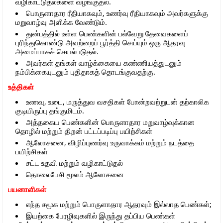
வழிகாட்டுதல்களை வழங்குதல்.
பொருளாதார ரீதியாகவும், உணர்வு ரீதியாகவும் அவர்களுக்கு
மறுவாழ்வு அளிக்க வேண்டும்.
துன்பத்தில் உள்ள பெண்களின் பல்வேறு தேவைகளைப்
புரிந்துகொண்டு அவற்றைப் பூர்த்தி செய்யும் ஒரு ஆதரவு
அமைப்பாகச் செயல்படுதல்.
அவர்கள் தங்கள் வாழ்க்கையை கண்ணியத்துடனும்
நம்பிக்கையுடனும் புதிதாகத் தொடங்குவதற்கு.
உத்திகள்
உணவு, உடை, மருத்துவ வசதிகள் போன்றவற்றுடன் தற்காலிக
குடியிருப்பு தங்குமிடம்.
அத்தகைய பெண்களின் பொருளாதார மறுவாழ்வுக்கான
தொழில் மற்றும் திறன் பட்டப்படிப்பு பயிற்சிகள்
ஆலோசனை, விழிப்புணர்வு உருவாக்கம் மற்றும் நடத்தை
பயிற்சிகள்
சட்ட உதவி மற்றும் வழிகாட்டுதல்
தொலைபேசி மூலம் ஆலோசனை
பயனாளிகள்
எந்த சமூக மற்றும் பொருளாதார ஆதரவும் இல்லாத பெண்கள்;
இயற்கை பேரழிவுகளில் இருந்து தப்பிய பெண்கள்