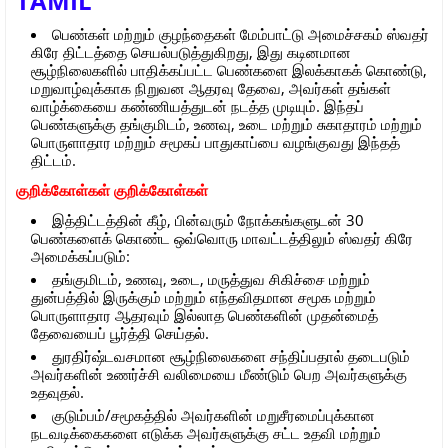
TAMIL
பெண்கள் மற்றும் குழந்தைகள் மேம்பாட்டு அமைச்சகம் ஸ்வதர்
கிரே திட்டத்தை செயல்படுத்துகிறது, இது கடினமான
சூழ்நிலைகளில் பாதிக்கப்பட்ட பெண்களை இலக்காகக் கொண்டு,
மறுவாழ்வுக்காக நிறுவன ஆதரவு தேவை, அவர்கள் தங்கள்
வாழ்க்கையை கண்ணியத்துடன் நடத்த முடியும். இந்தப்
பெண்களுக்கு தங்குமிடம், உணவு, உடை மற்றும் சுகாதாரம் மற்றும்
பொருளாதார மற்றும் சமூகப் பாதுகாப்பை வழங்குவது இந்தத்
திட்டம்.
குறிக்கோள்கள் குறிக்கோள்கள்
இத்திட்டத்தின் கீழ், பின்வரும் நோக்கங்களுடன் 30
பெண்களைக் கொண்ட ஒவ்வொரு மாவட்டத்திலும் ஸ்வதர் கிரே
அமைக்கப்படும்:
தங்குமிடம், உணவு, உடை, மருத்துவ சிகிச்சை மற்றும்
துன்பத்தில் இருக்கும் மற்றும் எந்தவிதமான சமூக மற்றும்
பொருளாதார ஆதரவும் இல்லாத பெண்களின் முதன்மைத்
தேவையைப் பூர்த்தி செய்தல்.
துரதிர்ஷ்டவசமான சூழ்நிலைகளை சந்திப்பதால் தடைபடும்
அவர்களின் உணர்ச்சி வலிமையை மீண்டும் பெற அவர்களுக்கு
உதவுதல்.
குடும்பம்/சமூகத்தில் அவர்களின் மறுசீரமைப்புக்கான
நடவடிக்கைகளை எடுக்க அவர்களுக்கு சட்ட உதவி மற்றும்