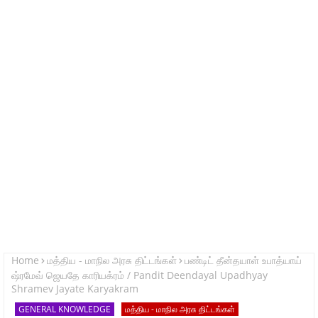
Home
மத்திய - மாநில அரசு திட்டங்கள்
பண்டிட் தீன்தயாள் உபாத்யாய்
ஷ்ரமேவ் ஜெயதே காரியக்ரம் / Pandit Deendayal Upadhyay
Shramev Jayate Karyakram
GENERAL KNOWLEDGE
மத்திய - மாநில அரசு திட்டங்கள்