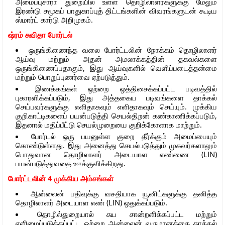
அமைப்புசாரா துறையில் உள்ள தொழிலாளர்களுக்கு மேலும்
இரண்டு சமூகப் பாதுகாப்புத் திட்டங்களின் விவரங்களுடன் கூடிய
ஸ்மார்ட் கார்டு அறிமுகம்.
ஷ்ரம் சுவிதா போர்டல்
ஒருங்கிணைந்த வலை போர்ட்டலின் நோக்கம் தொழிலாளர்
ஆய்வு மற்றும் அதன் அமலாக்கத்தின் தகவல்களை
ஒருங்கிணைப்பதாகும், இது ஆய்வுகளில் வெளிப்படைத்தன்மை
மற்றும் பொறுப்புணர்வை ஏற்படுத்தும்.
இணக்கங்கள் ஒற்றை ஒத்திசைக்கப்பட்ட படிவத்தில்
புகாரளிக்கப்படும், இது அத்தகைய படிவங்களை தாக்கல்
செய்பவர்களுக்கு எளிதாகவும் எளிதாகவும் செய்யும். முக்கிய
குறிகாட்டிகளைப் பயன்படுத்தி செயல்திறன் கண்காணிக்கப்படும்,
இதனால் மதிப்பீட்டு செயல்முறையை குறிக்கோளாக மாற்றும்.
போர்டல் ஒரு பயனுள்ள குறை தீர்க்கும் அமைப்பையும்
கொண்டுள்ளது. இது அனைத்து செயல்படுத்தும் முகவர்களாலும்
பொதுவான தொழிலாளர் அடையாள எண்ணை (LIN)
பயன்படுத்துவதை ஊக்குவிக்கிறது.
போர்ட்டலின் 4 முக்கிய அம்சங்கள்
ஆன்லைன் பதிவுக்கு வசதியாக யூனிட்களுக்கு தனித்த
தொழிலாளர் அடையாள எண் (LIN) ஒதுக்கப்படும்.
தொழில்துறையால் சுய சான்றளிக்கப்பட்ட மற்றும்
எளிமைப்படுத்தப்பட்ட ஒற்றை ஆன்லைன் வருமானத்தை தாக்கல்