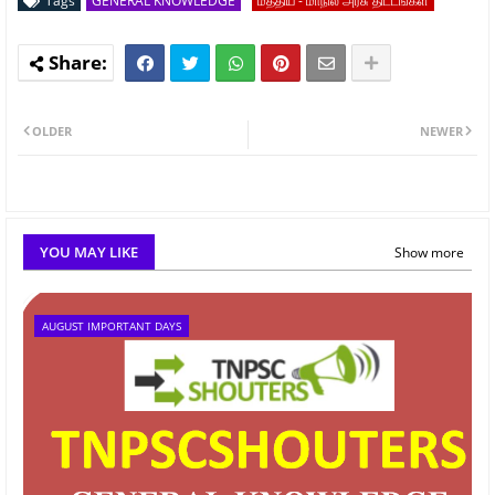
Tags
GENERAL KNOWLEDGE
மத்திய - மாநில அரசு திட்டங்கள்
OLDER
NEWER
YOU MAY LIKE
Show more
AUGUST IMPORTANT DAYS