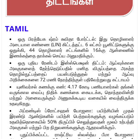
TAMIL
ஒரு பிரத்யேக ஷ்ரம் சுவிதா போர்ட்டல்: இது தொழிலாளர்
அடையாள எண்ணை (LIN) கிட்டத்தட்ட 6 லட்சம் யூனிட்டுகளுக்கு
ஒதுக்கி, 44 தொழிலாளர் சட்டங்களில் 16க்கு ஆன்லைனில்
இணக்கத்தை தாக்கல் செய்ய அனுமதிக்கும்.
ஒரு புதிய ரேண்டம் இன்ஸ்பெக்ஷன் திட்டம்: ஆய்வுக்கான
அலகுகளைத் தேர்ந்தெடுப்பதில் மனித விருப்பத்தை அகற்ற
தொழில்நுட்பத்தைப் பயன்படுத்துதல் மற்றும் ஆய்வு
அறிக்கைகளை 72 மணி நேரத்திற்குள் பதிவேற்றுவது கட்டாயம்
யுனிவர்சல் கணக்கு எண்: 4.17 கோடி பணியாளர்கள் தங்கள்
வருங்கால வைப்பு நிதிக் கணக்கை கையடக்க, தொந்தரவின்றி
மற்றும் அனைவருக்கும் அணுகக்கூடிய வகையில் வைத்திருக்க
உதவுகிறது.
அப்ரண்டிஸ் ப்ரோட்சஹன் யோஜனா: பயிற்சியின் முதல்
இரண்டு ஆண்டுகளில் பயிற்சி பெற்றவர்களுக்கு வழங்கப்படும்
உதவித்தொகையில் 50% திருப்பிச் செலுத்துவதன் மூலம் உற்பத்தி
அலகுகள் மற்றும் பிற நிறுவனங்களுக்கு ஆதரவளிக்கும்.
புதுப்பிக்கப்பட்ட ராஷ்ட்ரிய ஸ்வஸ்த்ய பீமா யோஜனா: