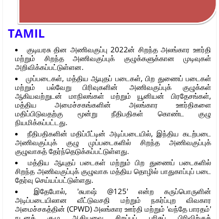
TAMIL
குடியரசு தின அணிவகுப்பு 2022ன் சிறந்த அலங்கார ஊர்தி
மற்றும் சிறந்த அணிவகுப்புக் குழுக்களுக்கான முடிவுகள்
அறிவிக்கப்பட்டுள்ளன.
முப்படைகள், மத்திய ஆயுதப் படைகள், பிற துணைப் படைகள்
மற்றும் பல்வேறு பிரிவுகளின் அணிவகுப்புக் குழுக்கள்
ஆகியவற்றுடன் மாநிலங்கள் மற்றும் யூனியன் பிரதேசங்கள்,
மத்திய அமைச்சகங்களின் அலங்கார ஊர்திகளை
மதிப்பிடுவதற்கு மூன்று நீதிபதிகள் கொண்ட குழு
நியமிக்கப்பட்டது.
நீதிபதிகளின் மதிப்பீட்டின் அடிப்படையில், இந்திய கடற்படை
அணிவகுப்புக் குழு முப்படைகளில் சிறந்த அணிவகுப்புக்
குழுவாகத் தேர்ந்தெடுக்கப்பட்டுள்ளது.
மத்திய ஆயுதப் படைகள் மற்றும் பிற துணைப் படைகளில்
சிறந்த அணிவகுப்புக் குழுவாக மத்திய தொழில் பாதுகாப்புப் படை
தேர்வு செய்யப்பட்டுள்ளது.
இதேபோல், 'சுபாஷ் @125' என்ற கருப்பொருளின்
அடிப்படையிலான வீட்டுவசதி மற்றும் நகர்ப்புற விவகார
அமைச்சகத்தின் (CPWD) அலங்கார ஊர்தி மற்றும் 'வந்தே பாரதம்'
நடனக் குழு ஆகியவை சிறப்புப் பரிசுப் பிரிவிற்குத்