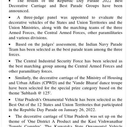
The results of the Republic Day Parade 2022 Best
Decorative Carriage and Best Parade Groups have been
announced.
A three-judge panel was appointed to evaluate the
decorative vehicles of the States and Union Territories and the
Union Ministries, along with the marching teams of the three
Armed Forces, the Central Armed Forces, other paramilitaries
and various divisions.
Based on the judges' assessment, the Indian Navy Parade
Team has been selected as the best parade team among the three
forces.
The Central Industrial Security Force has been selected as
the best marching group among the Central Armed Forces and
other paramilitary forces.
Similarly, the decorative carriage of the Ministry of Housing
and Urban Affairs (CPWD) and the 'Vande Bharat' dance troupe
have been selected for the special prize category based on the
theme 'Subhash @ 125'.
Uttar Pradesh's Ornamental Vehicle has been selected as the
Best Out of the 12 States and Union Territories that participated
in the Republic Day Parade on January 26, 2022.
The decorative carriage of Uttar Pradesh was set up on the
theme of 'One District A Product and the Kasi Vishwanathar
Temple Complex'. The Karnataka State Ornamental Vehicle