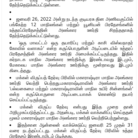
தேர்ந்தெடுக்கப்பட்டுள்ளன.
ஜனவரி 26, 2022 அன்று நடந்த குடியரசு தின அணிவகுப்பில்
பங்கேற்ற 12 மாநிலங்கள் மற்றும் யூனியன் பிரதேசங்களில்
உத்தரப்பிரதேசத்தின் அலங்கார ஊர்தி சிறந்ததாகத்
தேர்ந்தெடுக்கப்பட்டுள்ளது.
'ஒரு மாவட்டம் ஒரு தயாரிப்பு மற்றும் காசி விஸ்வநாதர்
கோவில் வளாகம்' என்ற கருப்பொருளின் அடிப்படையில் உத்தரப்
பிரதேசத்தின் அலங்கார ஊர்தி அமைக்கப்பட்டிருந்தது. இதில்
கர்நாடக மாநில அலங்கார ஊர்திக்கு இரண்டாவது இடமும்,
மேகாலய மாநில அலங்கார ஊர்திக்கு மூன்றாவது இடமும்
கிடைத்தது.
மக்கள் விருப்பத் தேர்வு பிரிவில் மகாராஷ்டிரா மாநில அலங்கார
ஊர்தி வெற்றி பெற்றது.மகாராஷ்டிராவின் அலங்கார ஊர்தி
'பல்வகைமை மற்றும் மகாராஷ்டிராவின் மாநில உயிர் சின்னங்கள்'
என்ற கருப்பொருளை அடிப்படையாகக் கொண்டு தயார்
செய்யப்பட்டிருந்தது.
மக்கள் விருப்ப தேர்வு என்பது இந்த முறை தான்
அறிமுகப்படுத்தப்பட்டது. அதன்படி, மக்கள் வாக்களிப்பு செய்ததன்
மூலம் மகாராஷ்டிரா மாநில அலங்கார ஊர்தி வெற்றிபெற்றுள்ளது.
இதற்கான ஆன்லைன் வாக்கெடுப்பு ஜனவரி 25 முதல் 31
வரை நடத்தப்பட்டது. மக்கள் விருப்பத் தேர்வு பிரிவில் உத்தர
பிரதேசம் இரண்டாமிடம் பிடித்தது.