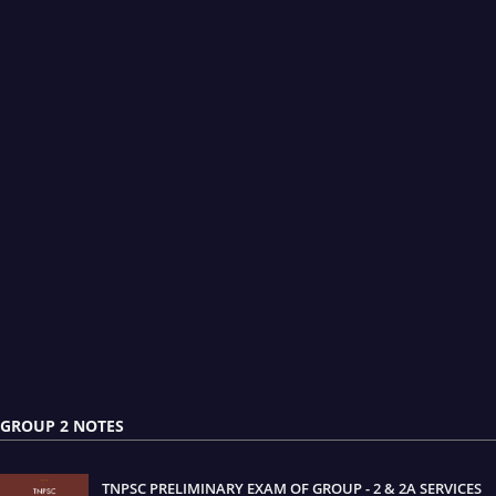
GROUP 2 NOTES
TNPSC PRELIMINARY EXAM OF GROUP - 2 & 2A SERVICES