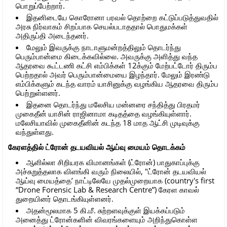
பொறுப்பேற்றார்.
இதனிடையே கொரோனா பரவல் தொற்றை கட்டுப்படுத்துவதில்
அரசு நிர்வாகம் சிறப்பாக செயல்படாததால் பொதுமக்கள்
அதிருப்தி அடைந்தனர்.
மேலும் இவருக்கு நாடாளுமன்றத்திலும் தொடர்ந்து
பெரும்பான்மை கிடைக்கவில்லை. அவருக்கு அளித்து வந்த
ஆதரவை கூட்டணி கட்சி எம்பிக்கள் 12க்கும் மேற்பட்டோர் திரும்ப
பெற்றதால் அவர் பெரும்பான்மையை இழந்தார். மேலும் இரண்டு
எம்பிக்களும் கடந்த வாரம் யாசினுக்கு வழங்கிய ஆதரவை திரும்ப
பெற்றுள்ளனர்.
இதனை தொடர்ந்து மலேசிய மன்னரை சந்தித்து பிரதமர்
முகைதீன் யாசின் ராஜினாமா கடிதத்தை வழங்கியுள்ளார்.
மலேசியாவில் முகைதீனின் கடந்த 18 மாத ஆட்சி முடிவுக்கு
வந்துள்ளது.
கேரளத்தில் ட்ரோன் தடயவியல் ஆய்வு மையம் தொடக்கம்
ஆளில்லா சிறியரக விமானங்கள் (ட்ரோன்) பாதுகாப்புக்கு
அச்சுறுத்தலாக விளங்கி வரும் நிலையில், "ட்ரோன் தடயவியல்
ஆய்வு மையத்தை’ நாட்டிலேயே முதல்முறையாக (country's first
“Drone Forensic Lab & Research Centre”) கேரள காவல்
துறையினர் தொடங்கியுள்ளனர்.
அதன்மூலமாக 5 கி.மீ. சுற்றளவுக்குள் இயக்கப்படும்
அனைத்து ட்ரோன்களின் விவரங்களையும் அறிந்துகொள்ள