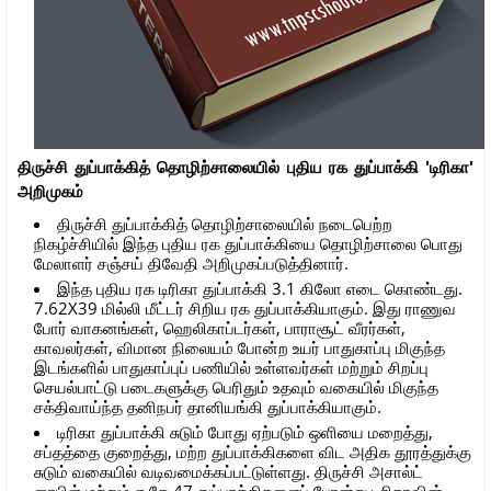
திருச்சி துப்பாக்கித் தொழிற்சாலையில் புதிய ரக துப்பாக்கி 'டிரிகா'
அறிமுகம்
திருச்சி துப்பாக்கித் தொழிற்சாலையில் நடைபெற்ற
நிகழ்ச்சியில் இந்த புதிய ரக துப்பாக்கியை தொழிற்சாலை பொது
மேலாளர் சஞ்சய் திவேதி அறிமுகப்படுத்தினார்.
இந்த புதிய ரக டிரிகா துப்பாக்கி 3.1 கிலோ எடை கொண்டது.
7.62X39 மில்லி மீட்டர் சிறிய ரக துப்பாக்கியாகும். இது ராணுவ
போர் வாகனங்கள், ஹெலிகாப்டர்கள், பாராசூட் வீரர்கள்,
காவலர்கள், விமான நிலையம் போன்ற உயர் பாதுகாப்பு மிகுந்த
இடங்களில் பாதுகாப்புப் பணியில் உள்ளவர்கள் மற்றும் சிறப்பு
செயல்பாட்டு படைகளுக்கு பெரிதும் உதவும் வகையில் மிகுந்த
சக்திவாய்ந்த தனிநபர் தானியங்கி துப்பாக்கியாகும்.
டிரிகா துப்பாக்கி சுடும் போது ஏற்படும் ஒளியை மறைத்து,
சப்தத்தை குறைத்து, மற்ற துப்பாக்கிகளை விட அதிக தூரத்துக்கு
சுடும் வகையில் வடிவமைக்கப்பட்டுள்ளது. திருச்சி அசால்ட்
ரைபிள் மற்றும் ஏ.கே.47 துப்பாக்கிகளைப் போன்று டிரிகாவின்