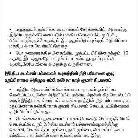
மருத்துவக் கல்விக்கான மாணவர் சேர்க்கையில், அனைத்து
இந்திய ஒதுக்கீடு எனப்படும் மத்திய தொகுப்பில், ஓ.பி.சி.,
பிரிவினருக்கு 27 சதவீதம் இட ஒதுக்கீடு வழங்கும் அறிவிப்பை
மத்திய அரசு வெளியிட்டுள்ளது.
பொருளாதாரத்தில் பின்தங்கிய முற்பட்ட பிரிவினருக்கும், 10
சதவீத இட ஒதுக்கீடும் வழங்கப் பட உள்ளது. நடப்பு கல்வி
ஆண்டிலேயே இவை அமலுக்கு வருகின்றன.
இந்திய கடல்சார் பல்கலைக் கழகத்தின் நீதி பரிபாலன குழு
உறுப்பினராக அதிமுக எம்பி ரவீந்தர நாத் குமார் நியமனம்
மத்திய அரசு சார்பில் லோக்சபா சபாநாயகர் ஓம் பிர்லா
வெளியிடப்பட்டுள்ள அறிவிப்பில், மத்திய அரசின் கீழ் செயல்பட்டு
வரும் இந்திய கடல்சார் பல்கலைக் கழகத்தின் நீதி பரிபாலன குழு
உறுப்பினராக ரவீந்திரநாத் குமார் நியமனம் செய்யப்பட்டுள்ளதாக
குறிப்பிடப்பட்டுள்ளது.
சென்னையை தலைமையிடமாகக் கொண்டு செம்மஞ்சேரியில்
செயல்பட்டு வரும் இந்திய கடல்சார் பல்கலைக்கழகத்திற்கு
கொச்சி, கொல்கத்தா, மும்பை, நவி மும்பை, விசாகப்பட்டினம்
உள்ளிட்ட நகரங்களில் வளாகங்கள் உள்ளன. இந்த