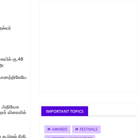
தல்வர்
ையில் ரூ.48
து
 வானத்திலேயே
ம் அதிவேக
IMPORTANT TOPICS
ோர் விரைவில்
AWARDS
FESTIVALS
கூடுதல் நிதி