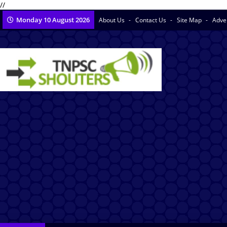
//
Monday 10 August 2026
About Us
Contact Us
Site Map
Adve