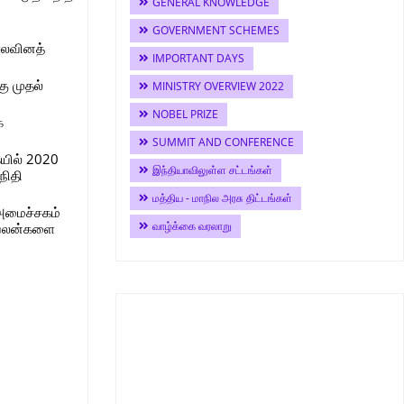
GENERAL KNOWLEDGE
GOVERNMENT SCHEMES
ெலவினத்
IMPORTANT DAYS
ு முதல்
MINISTRY OVERVIEW 2022
NOBEL PRIZE
ை
SUMMIT AND CONFERENCE
யில் 2020
இந்தியாவிலுள்ள சட்டங்கள்
நிதி
மத்திய - மாநில அரசு திட்டங்கள்
 அமைச்சகம்
வாழ்க்கை வரலாறு
் பலன்களை