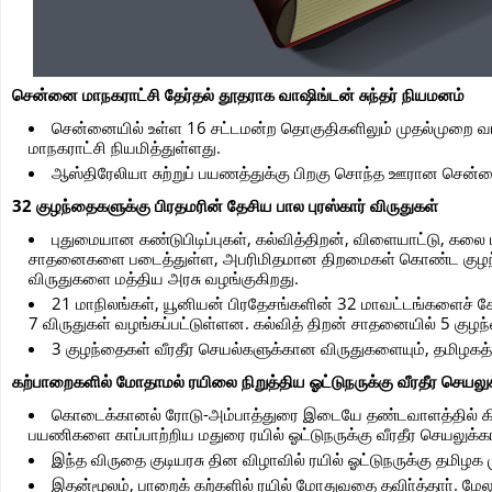
சென்னை மாநகராட்சி தேர்தல் தூதராக வாஷிங்டன் சுந்தர் நியமனம்
சென்னையில் உள்ள 16 சட்டமன்ற தொகுதிகளிலும் முதல்முறை வ
மாநகராட்சி நியமித்துள்ளது.
ஆஸ்திரேலியா சுற்றுப் பயணத்துக்கு பிறகு சொந்த ஊரான சென்னைக
32 குழந்தைகளுக்கு பிரதமரின் தேசிய பால புரஸ்கார் விருதுகள்
புதுமையான கண்டுபிடிப்புகள், கல்வித்திறன், விளையாட்டு, கலை 
சாதனைகளை படைத்துள்ள, அபரிமிதமான திறமைகள் கொண்ட குழந்தைகளு
விருதுகளை மத்திய அரசு வழங்குகிறது.
21 மாநிலங்கள், யூனியன் பிரதேசங்களின் 32 மாவட்டங்களைச் சே
7 விருதுகள் வழங்கப்பட்டுள்ளன. கல்வித் திறன் சாதனையில் 5 குழ
3 குழந்தைகள் வீரதீர செயல்களுக்கான விருதுகளையும், தமிழகத்தி
கற்பாறைகளில் மோதாமல் ரயிலை நிறுத்திய ஓட்டுநருக்கு வீரதீர செய
கொடைக்கானல் ரோடு-அம்பாத்துரை இடையே தண்டவாளத்தில் கிட
பயணிகளை காப்பாற்றிய மதுரை ரயில் ஓட்டுநருக்கு வீரதீர செயலுக்
இந்த விருதை குடியரசு தின விழாவில் ரயில் ஓட்டுநருக்கு தமிழக 
இதன்மூலம், பாறைக் கற்களில் ரயில் மோதுவதை தவிா்த்தாா். மேலும்,