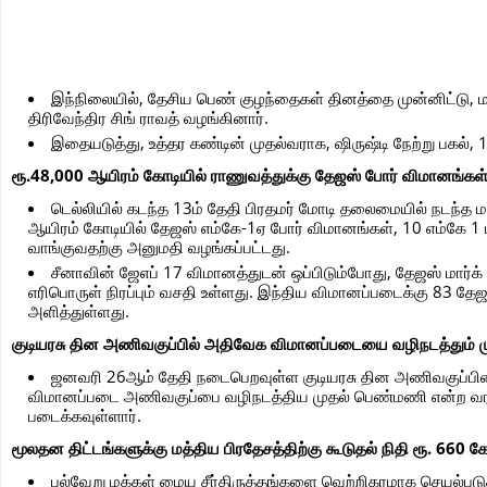
இந்நிலையில், தேசிய பெண் குழந்தைகள் தினத்தை முன்னிட்டு, மாந
திரிவேந்திர சிங் ராவத் வழங்கினார்.
இதையடுத்து, உத்தர கண்டின் முதல்வராக, ஷிருஷ்டி நேற்று பகல்
ரூ.48,000 ஆயிரம் கோடியில் ராணுவத்துக்கு தேஜஸ் போர் விமானங்கள் 
டெல்லியில் கடந்த 13ம் தேதி பிரதமர் மோடி தலைமையில் நடந்த 
ஆயிரம் கோடியில் தேஜஸ் எம்கே-1ஏ போர் விமானங்கள், 10 எம்கே 1 
வாங்குவதற்கு அனுமதி வழங்கப்பட்டது.
சீனாவின் ஜேஎப் 17 விமானத்துடன் ஒப்பிடும்போது, தேஜஸ் மா
எரிபொருள் நிரப்பும் வசதி உள்ளது. இந்திய விமானப்படைக்கு 83 தே
அளித்துள்ளது.
குடியரசு தின அணிவகுப்பில் அதிவேக விமானப்படையை வழிநடத்தும் ம
ஜனவரி 26ஆம் தேதி நடைபெறவுள்ள குடியரசு தின அணிவகுப்பின் 
விமானப்படை அணிவகுப்பை வழிநடத்திய முதல் பெண்மணி என்ற வரலா
படைக்கவுள்ளார்.
மூலதன திட்டங்களுக்கு மத்திய பிரதேசத்திற்கு கூடுதல் நிதி ரூ. 660 
பல்வேறு மக்கள் மைய சீர்திருத்தங்களை வெற்றிகரமாக செயல்படுத