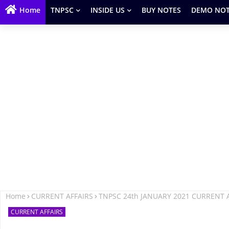
Home
TNPSC
INSIDE US
BUY NOTES
DEMO NOT
Home
CURRENT AFFAIRS
TNPSC 24th JANUARY 2021 CURRENT 
CURRENT AFFAIRS