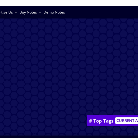
rtise Us
Buy Notes
Demo Notes
# Top Tags
CURRENT A