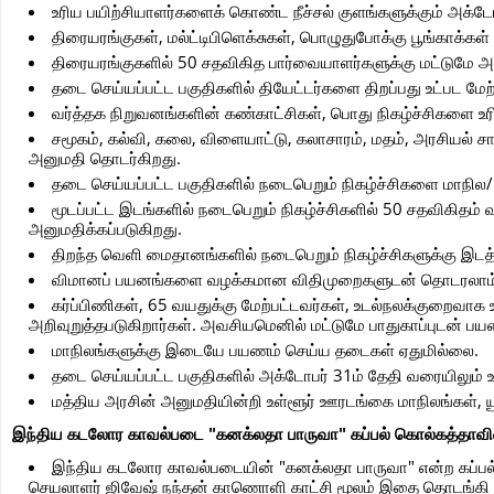
உரிய பயிற்சியாளர்களைக் கொண்ட நீச்சல் குளங்களுக்கும் அக்டோ
திரையரங்குகள், மல்ட்டிபிளெக்சுகள், பொழுதுபோக்கு பூங்காக்க
திரையரங்குகளில் 50 சதவிகித பார்வையாளர்களுக்கு மட்டுமே அ
தடை செய்யப்பட்ட பகுதிகளில் தியேட்டர்களை திறப்பது உட்பட மே
வர்த்தக நிறுவனங்களின் கண்காட்சிகள், பொது நிகழ்ச்சிகளை உரி
சமூகம், கல்வி, கலை, விளையாட்டு, கலாசாரம், மதம், அரசியல் சா
அனுமதி தொடர்கிறது.
தடை செய்யப்பட்ட பகுதிகளில் நடைபெறும் நிகழ்ச்சிகளை மாநில/ 
மூடப்பட்ட இடங்களில் நடைபெறும் நிகழ்ச்சிகளில் 50 சதவிகிதம
அனுமதிக்கப்படுகிறது.
திறந்த வெளி மைதானங்களில் நடைபெறும் நிகழ்ச்சிகளுக்கு இடத்
விமானப் பயனங்களை வழக்கமான விதிமுறைகளுடன் தொடரலாம். 
கர்ப்பிணிகள், 65 வயதுக்கு மேற்பட்டவர்கள், உடல்நலக்குறைவாக
அறிவுறுத்தபடுகிறார்கள். அவசியமெனில் மட்டுமே பாதுகாப்புடன் பயண
மாநிலங்களுக்கு இடையே பயணம் செய்ய தடைகள் ஏதுமில்லை.
தடை செய்யப்பட்ட பகுதிகளில் அக்டோபர் 31ம் தேதி வரையிலும்
மத்திய அரசின் அனுமதியின்றி உள்ளூர் ஊரடங்கை மாநிலங்கள், ய
இந்திய கடலோர காவல்படை "கனக்லதா பாருவா" கப்பல் கொல்கத்தாவில
இந்திய கடலோர காவல்படையின் "கனக்லதா பாருவா" என்ற கப்பல் 
செயலாளர் ஜிவேஷ் நந்தன் காணொளி காட்சி மூலம் இதை தொடங்கி 