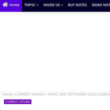
Home
TNPSC
INSIDE US
BUY NOTES
DEMO NOT
Home
CURRENT AFFAIRS
TNPSC 30th SEPTEMBER 2020 CURREN
CURRENT AFFAIRS