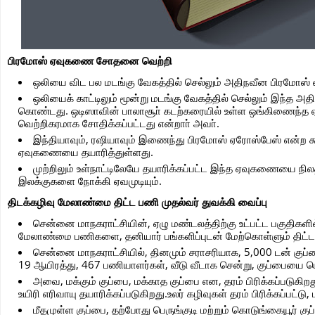
பிரமோஸ் ஏவுகணை சோதனை வெற்றி
ஒலியை விட பல மடங்கு வேகத்தில் செல்லும் அதிநவீன பிரமோஸ
ஒலியைக் காட்டிலும் மூன்று மடங்கு வேகத்தில் செல்லும் இந்த
கொண்டது. ஒடிஸாவின் பாலாசூா் கடற்கரையில் உள்ள ஒங்கிணைந்த 
வெற்றிகரமாக சோதிக்கப்பட்டது என்றாா் அவா்.
இந்தியாவும், ரஷியாவும் இணைந்து பிரமோஸ் ஏரோஸ்பேஸ் என்ற 
ஏவுகணையை தயாரித்துள்ளது.
முற்றிலும் உள்நாட்டிலேயே தயாரிக்கப்பட்ட இந்த ஏவுகணையை நிலத்தி
இலக்குகளை நோக்கி ஏவமுடியும்.
திடக்கழிவு மேலாண்மை திட்ட பணி முதல்வர் துவக்கி வைப்பு
சென்னை மாநகராட்சியின், ஏழு மண்டலத்திற்கு உட்பட்ட பகுதிகளி
மேலாண்மை பணிகளை, தனியார் பங்களிப்புடன் மேற்கொள்ளும் திட்டத
சென்னை மாநகராட்சியில், தினமும் சராசரியாக, 5,000 டன் குப
19 ஆயிரத்து, 467 பணியாளர்கள், வீடு வீடாக சென்று, குப்பையை ப
அவை, மக்கும் குப்பை, மக்காத குப்பை என, தரம் பிரிக்கப்படுகிறத
உயிரி எரிவாயு தயாரிக்கப்படுகிறது.உலர் கழிவுகள் தரம் பிரிக்கப்பட்டு
மீதமுள்ள குப்பை, தற்போது பெருங்குடி மற்றும் கொடுங்கையூர் கு