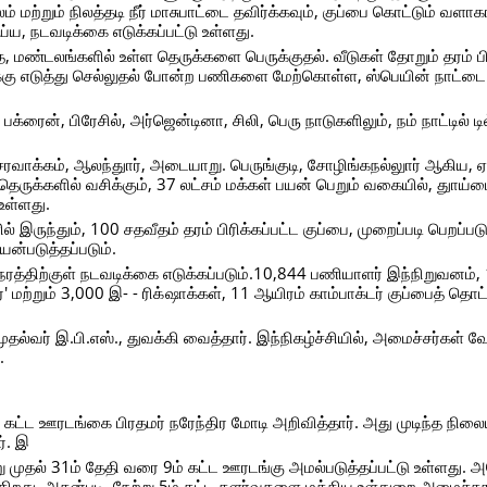
் மற்றும் நிலத்தடி நீர் மாசுபாட்டை தவிர்க்கவும், குப்பை கொட்டும் வளாக
ய்ய, நடவடிக்கை எடுக்கப்பட்டு உள்ளது.
, மண்டலங்களில் உள்ள தெருக்களை பெருக்குதல். வீடுகள் தோறும் தரம் பி
ுக்கு எடுத்து செல்லுதல் போன்ற பணிகளை மேற்கொள்ள, ஸ்பெயின் நாட்டை 
்ரைன், பிரேசில், அர்ஜென்டினா, சிலி, பெரு நாடுகளிலும், நம் நாட்டில் டில
ாக்கம், ஆலந்துார், அடையாறு. பெருங்குடி, சோழிங்கநல்லுார் ஆகிய, ஏ
தெருக்களில் வசிக்கும், 37 லட்சம் மக்கள் பயன் பெறும் வகையில், துாய்
உள்ளது.
இருந்தும், 100 சதவீதம் தரம் பிரிக்கப்பட்ட குப்பை, முறைப்படி பெறப்பட
யன்படுத்தப்படும்.
நேரத்திற்குள் நடவடிக்கை எடுக்கப்படும்.10,844 பணியாளர் இந்நிறுவனம்,
்' மற்றும் 3,000 இ- - ரிக் ஷாக்கள், 11 ஆயிரம் காம்பாக்டர் குப்பைத் தொ
ுதல்வர் இ.பி.எஸ்., துவக்கி வைத்தார். இந்நிகழ்ச்சியில், அமைச்சர்கள் 
.
கட்ட ஊரடங்கை பிரதமர் நரேந்திர மோடி அறிவித்தார். அது முடிந்த நிலைய
். இ
ு முதல் 31ம் தேதி வரை 9ம் கட்ட ஊரடங்கு அமல்படுத்தப்பட்டு உள்ளது. 
கிறது. அதன்படி, நேற்று 5ம் கட்ட தளர்வுகளை மத்திய உள்துறை அமைச்சக