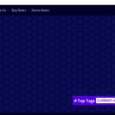
se Us
Buy Notes
Demo Notes
# Top Tags
CURRENT A