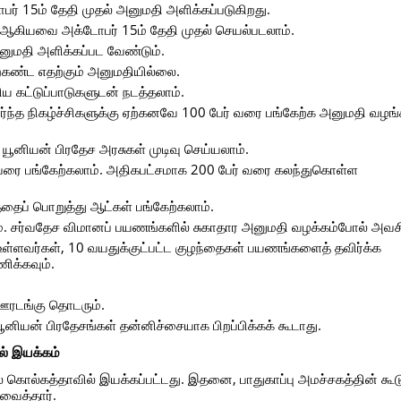
பர் 15ம் தேதி முதல் அனுமதி அளிக்கப்படுகிறது.
ள் ஆகியவை அக்டோபர் 15ம் தேதி முதல் செயல்படலாம்.
னுமதி அளிக்கப்பட வேண்டும்.
ற்கண்ட எதற்கும் அனுமதியில்லை.
ய கட்டுப்பாடுகளுடன் நடத்தலாம்.
ர்ந்த நிகழ்ச்சிகளுக்கு ஏற்கனவே 100 பேர் வரை பங்கேற்க அனுமதி வழங்
யூனியன் பிரதேச அரசுகள் முடிவு செய்யலாம்.
் வரை பங்கேற்கலாம். அதிகபட்சமாக 200 பேர் வரை கலந்துகொள்ள
தைப் பொறுத்து ஆட்கள் பங்கேற்கலாம்.
சர்வதேச விமானப் பயணங்களில் சுகாதார அனுமதி வழக்கம்போல் அவசி
 உள்ளவர்கள், 10 வயதுக்குட்பட்ட குழந்தைகள் பயணங்களைத் தவிர்க்க
ிக்கவும்.
 ஊரடங்கு தொடரும்.
ூனியன் பிரதேசங்கள் தன்னிச்சையாக பிறப்பிக்கக் கூடாது.
் இயக்கம்
கொல்கத்தாவில் இயக்கப்பட்டது. இதனை, பாதுகாப்பு அமச்சகத்தின் கூட
வைத்தார்.