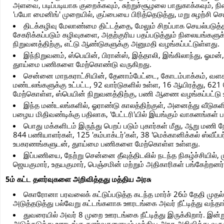
அளவை, படிப்படியாக குறைக்கவும், சுற்றுச்சூழலை பாதுகாக்கவும், நிலம
'பயோ மைனிங்' முறையில், குப்பையை பிரித்தெடுத்து, மறு சுழற்சி செ
திடக்கழிவு மேலாண்மை திட்டத்தை, மேலும் சிறப்பாக செயல்படுத்த
சேகரிக்கப்படும் கழிவுகளை, அதற்குரிய பதப்படுத்தும் நிலையங்கள
நிறுவனத்திற்கு, எட்டு ஆண்டுகளுக்கு அனுமதி வழங்கப்பட்டுள்ளது.
இந்நிறுவனம், ஸ்பெயின், பிரான்ஸ், இத்தாலி, இங்கிலாந்து, ஓமன், பக
துாய்மை பணிகளை மேற்கொண்டு வருகிறது.
சென்னை மாநகராட்சியின், தேனாம்பேட்டை, கோடம்பாக்கம், வளசரவ
மண்டலங்களுக்கு உட்பட்ட, 92 வார்டுகளில் உள்ள, 16 ஆயிரத்து, 621 
மேற்கொள்ள, ஸ்பெயின் நிறுவனத்திற்கு, பணி ஆணை வழங்கப்பட்டு 
இந்த மண்டலங்களில், ஓராண்டு காலத்திற்குள், அனைத்து வீடுகளில் 
பழைய மிதிவண்டிக்கு பதிலாக, 'பேட்டரி'யில் இயங்கும் வாகனங்கள் ப
பொது மக்களிடம் இருந்து பெறப் படும் புகார்கள் மீது, ஆறு மணி 
844 பணியாளர்கள், 125 'கம்பாக்டர்'கள், 38 'மெக்கானிக்கல் ஸ்வீப்பர
உபகரணங்களுடன், துாய்மை பணிகளை மேற்கொள்ள உள்ளது.
இப்பணியை, நேற்று சென்னை தீவுத்திடலில் நடந்த நிகழ்ச்சியில், ம
ஜெயகுமார், உதயகுமார், பெஞ்சமின் மற்றும் அதிகாரிகள் பங்கேற்றனர்
5ம் கட்ட தளர்வுகளை அறிவித்தது மத்திய அரசு
கொரோனா பரவலைக் கட்டுப்படுத்த கடந்த மார்ச் 26ம் தேதி முதல் 
அடுத்தடுத்து பல்வேறு கட்டங்களாக ஊரடங்கை அவர் நீட்டித்து வந்தார
துவரையில் அவர் 8 முறை ஊரடங்கை நீட்டித்து இருக்கிறார். இன்ற
அடுத்தடுத்து ஊரடங்கு தளர்வுகளையும் மத்திய அரசு அறிவித்து வரு