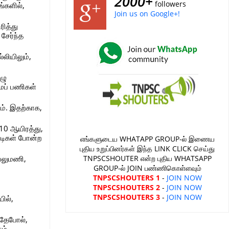
2000+
followers
ங்களில்,
Join us on Google+!
ரித்து
சேர்ந்த
்லியிலும்,
ழு
மைப் பணிகள்
ும். இதற்காக,
 10 ஆயிரத்து,
ட்டிகள் போன்ற
எங்களுடைய WHATAPP GROUP-ல் இணைய
புதிய உறுப்பினர்கள் இந்த LINK CLICK செய்து
வேலுமணி,
TNPSCSHOUTER என்ற புதிய WHATSAPP
GROUP-ல் JOIN பண்ணிகொள்ளவும்
TNPSCSHOUTERS 1
-
JOIN NOW
TNPSCSHOUTERS 2
-
JOIN NOW
TNPSCSHOUTERS 3
-
JOIN NOW
ில்,
அதேபோல்,
ம்