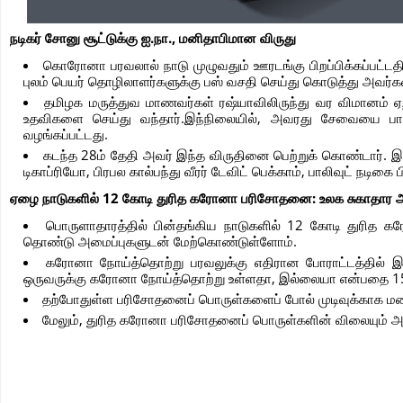
நடிகர் சோனு சூட்டுக்கு ஐ.நா., மனிதாபிமான விருது
கொரோனா பரவலால் நாடு முழுவதும் ஊரடங்கு பிறப்பிக்கப்பட்டத
புலம் பெயர் தொழிலாளர்களுக்கு பஸ் வசதி செய்து கொடுத்து அவர
தமிழக மருத்துவ மாணவர்கள் ரஷ்யாவிலிருந்து வர விமானம் ஏ
உதவிகளை செய்து வந்தார்.இந்நிலையில், அவரது சேவையை பாராட்ட
வழங்கப்பட்டது.
கடந்த 28ம் தேதி அவர் இந்த விருதினை பெற்றுக் கொண்டார்.
டிகாப்ரியோ, பிரபல கால்பந்து வீரர் டேவிட் பெக்காம், பாலிவுட் நடி
ஏழை நாடுகளில் 12 கோடி துரித கரோனா பரிசோதனை: உலக சுகாதார அம
பொருளாதாரத்தில் பின்தங்கிய நாடுகளில் 12 கோடி துரித க
தொண்டு அமைப்புகளுடன் மேற்கொண்டுள்ளோம்.
கரோனா நோய்த்தொற்று பரவலுக்கு எதிரான போராட்டத்தில் இது 
ஒருவருக்கு கரோனா நோய்த்தொற்று உள்ளதா, இல்லையா என்பதை 15 முத
தற்போதுள்ள பரிசோதனைப் பொருள்களைப் போல் முடிவுக்காக ம
மேலும், துரித கரோனா பரிசோதனைப் பொருள்களின் விலையும் அ