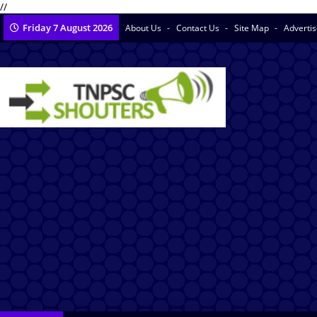
//
Friday 7 August 2026
About Us
Contact Us
Site Map
Adverti