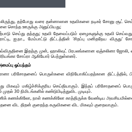
ிலிருந்து, தற்போது வரை தன்னாலான உதவிகளை நடிகர் சோனு சூட் செய்
்களை சொந்த ஊருக்கு அனுப்பியது;
ற்பாடு செய்து தந்தது; உதவி தேவைப்படும் ஏழைகளுக்கு உதவி செய்வத
ி, ஐ.நா., மேம்பாட்டு திட்டத்தின் 'சிறப்பு மனிதநேய விருது' சோன
 இவ்விருதினை இதற்கு முன், ஹாலிவுட் பிரபலங்களான ஏஞ்சலினா ஜோலி
கை பிரியங்கா சோப்ரா ஆகியோர் பெற்றுள்ளனர்.
ைப்பு ஒப்பந்தம்
ரோனா பரிசோதனைப் பொருள்களை விநியோகிப்பதற்கான திட்டத்தில், பி
மிகவும் மகிழ்ச்சிக்குரிய செய்தியாகும். இந்தப் பரிசோதனைப் பொரு
ல் 30 நிமிடங்களில் கண்டுபிடித்துவிட முடியும்.
ணிக் கணக்கிலோ, நாள் கணக்கிலோ காத்திருக்க வேண்டிய அவசியமில்ல
தனை விட திறன் குறைந்த கருவிகளை விட மிகவும் குறைவாகும்.