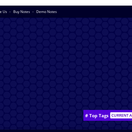
se Us
Buy Notes
Demo Notes
# Top Tags
CURRENT A