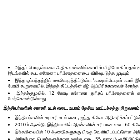
அந்தப் பொருள்களை அதிக எண்ணிக்கையில் விநியோகிப்பதன் மூல
இடங்களில் கூட கரோனா பரிசோதனையை விரிவுபடுத்த முடியும்.
இந்த ஒப்பந்தத்தில் கையெழுத்திட்டுள்ள 'ஃபவுண்டேஷன் ஃபா
போமி கூறுகையில், இந்தத் திட்டத்தின் கீழ் ஆப்பிரிக்காவைச் சோ
இந்தச்சூழலில், 12 கோடி கரோனா துரிதப் பரிசோதனைக் கர
மேற்கொண்டுள்ளது.
இந்தியர்களின் சராசரி உடல் எடை, உயரம் தேசிய ஊட்டச்சத்து நிறுவனம் 
இந்தியர்களின் சராசரி உடல் எடை, ஐந்து கிலோ அதிகரிக்கப்பட்ட
2010ம் ஆண்டு, இந்தியாவில் ஆண்களின் சரியான எடை 60 கிலோ 
இந்தநிலையில் 10 ஆண்டுகளுக்கு பிறகு வெளியிடப்பட்டுள்ள அ
அதேபோல பெண்களுக்கான உகந்த எடை 55 எனவும் குறிப்பிட்டுள்