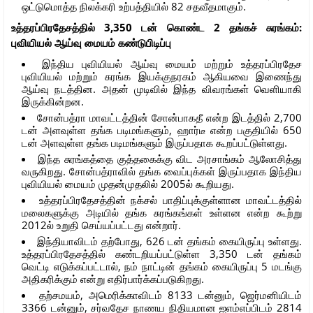
ஒட்டுமொத்த நிலக்கரி உற்பத்தியில் 82 சதவீதமாகும்.
உத்தரப்பிரதேசத்தில் 3,350 டன் கொண்ட 2 தங்கச் சுரங்கம்:
புவியியல் ஆய்வு மையம் கண்டுபிடிப்பு
இந்திய புவியியல் ஆய்வு மையம் மற்றும் உத்தரப்பிரதேச
புவியியல் மற்றும் சுரங்க இயக்குநரகம் ஆகியவை இணைந்து
ஆய்வு நடத்தின. அதன் முடிவில் இந்த விவரங்கள் வெளியாகி
இருக்கின்றன.
சோன்பத்ரா மாவட்டத்தின் சோன்பாகதீ என்ற இடத்தில் 2,700
டன் அளவுள்ள தங்க படிமங்களும், ஹார்டீ என்ற பகுதியில் 650
டன் அளவுள்ள தங்க படிமங்களும் இருப்பதாக கூறப்பட்டுள்ளது.
இந்த சுரங்கத்தை குத்தகைக்கு விட அரசாங்கம் ஆலோசித்து
வருகிறது. சோன்பத்ராவில் தங்க வைப்புக்கள் இருப்பதாக இந்திய
புவியியல் மையம் முதன்முதலில் 2005ல் கூறியது.
உத்தரப்பிரதேசத்தின் நக்சல் பாதிப்புக்குள்ளான மாவட்டத்தில்
மலைகளுக்கு அடியில் தங்க சுரங்கங்கள் உள்ளன என்ற கூற்று
2012ல் உறுதி செய்யப்பட்டது என்றார்.
இந்தியாவிடம் தற்போது, 626 டன் தங்கம் கையிருப்பு உள்ளது.
உத்தரப்பிரதேசத்தில் கண்டறியப்பட்டுள்ள 3,350 டன் தங்கம்
வெட்டி எடுக்கப்பட்டால், நம் நாட்டின் தங்கம் கையிருப்பு 5 மடங்கு
அதிகரிக்கும் என்று எதிர்பார்க்கப்படுகிறது.
தற்சமயம், அமெரிக்காவிடம் 8133 டன்னும், ஜெர்மனியிடம்
3366 டன்னும், சர்வதேச நாணய நிதியமான ஐஎம்எப்பிடம் 2814