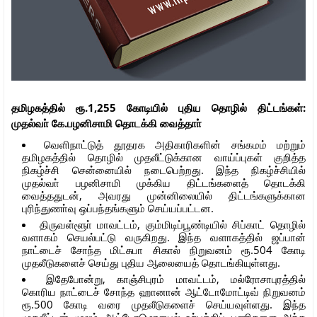
தமிழகத்தில் ரூ.1,255 கோடியில் புதிய தொழில் திட்டங்கள்:
முதல்வா் கே.பழனிசாமி தொடக்கி வைத்தாா்
வெளிநாட்டுத் தூதரக அதிகாரிகளின் சங்கமம் மற்றும்
தமிழகத்தில் தொழில் முதலீட்டுக்கான வாய்ப்புகள் குறித்த
நிகழ்ச்சி சென்னையில் நடைபெற்றது. இந்த நிகழ்ச்சியில்
முதல்வா் பழனிசாமி முக்கிய திட்டங்களைத் தொடக்கி
வைத்ததுடன், அவரது முன்னிலையில் திட்டங்களுக்கான
புரிந்துணா்வு ஒப்பந்தங்களும் செய்யப்பட்டன.
திருவள்ளூா் மாவட்டம், கும்மிடிப்பூண்டியில் சிப்காட் தொழில்
வளாகம் செயல்பட்டு வருகிறது. இந்த வளாகத்தில் ஜப்பான்
நாட்டைச் சோந்த மிட்சுபா சிகால் நிறுவனம் ரூ.504 கோடி
முதலீடுகளைச் செய்து புதிய ஆலையைத் தொடங்கியுள்ளது.
இதேபோன்று, காஞ்சிபுரம் மாவட்டம், மல்ரோசாபுரத்தில்
கொரிய நாட்டைச் சோந்த ஹானான் ஆட்டோமோட்டிவ் நிறுவனம்
ரூ.500 கோடி வரை முதலீடுகளைச் செய்யவுள்ளது. இந்த
முதலீட்டின் மூலம் ஆட்டோமொபைல் உற்பத்திப் பணிகளை அந்த