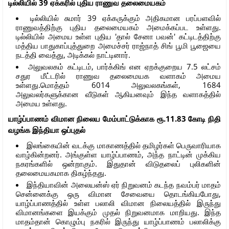
டில்லியில் 39 ஏக்கரில் புதிய ராணுவ தலைமையகம்
டில்லியில் சுமார் 39 ஏக்கருக்கும் அதிகமான பரப்பளவில்
ராணுவத்திற்கு புதிய தலைமையகம் அமைக்கப்பட உள்ளது.
டில்லியில் அமைய உள்ள புதிய 'தால் சேனா பவன்' கட்டிடத்திற்கு
மத்திய பாதுகாப்புத்துறை அமைச்சர் ராஜ்நாத் சிங் பூமி பூஜையை
நடத்தி வைத்து, அடிக்கல் நாட்டினார்.
அலுவலகம் கட்டிடம், பார்க்கிங் என ஏறக்குறைய 7.5 லட்சம்
சதுர மீட்டரில் ராணுவ தலைமையக வளாகம் அமைய
உள்ளது.மொத்தம் 6014 அலுவலகங்கள், 1684
அலுவலர்களுக்கான வீடுகள் ஆகியனவும் இந்த வளாகத்தில்
அமைய உள்ளது.
யாழ்ப்பாணம் விமான நிலைய மேம்பாட்டுக்காக
ரூ.11.83 கோடி நிதி
வழங்க இந்தியா ஒப்புதல்
இலங்கையின் வடக்கு மாகாணத்தில் தமிழர்கள் பெருவாரியாக
வாழ்கின்றனர். அங்குள்ள யாழ்ப்பாணம், அந்த நாட்டின் முக்கிய
நகரங்களில் ஒன்றாகும். இதுதான் விடுதலைப் புலிகளின்
தலைமையகமாக திகழ்ந்தது.
இந்தியாவின் அலையன்ஸ் ஏர் நிறுவனம் கடந்த நவம்பர் மாதம்
சென்னைக்கு ஒரு விமான சேவையை தொடங்கியபோது,
யாழ்ப்பாணத்தில் உள்ள பலாலி விமான நிலையத்தில் இருந்து
விமானங்களை இயக்கும் முதல் நிறுவனமாக மாறியது. இந்த
மாதம்தான் கொழும்பு நகரில் இருந்து யாழ்ப்பாணம் பலாலிக்கு