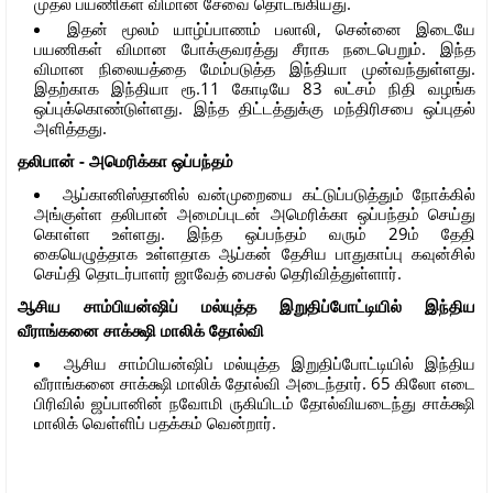
முதல் பயணிகள் விமான சேவை தொடங்கியது.
இதன் மூலம் யாழ்ப்பாணம் பலாலி, சென்னை இடையே
பயணிகள் விமான போக்குவரத்து சீராக நடைபெறும். இந்த
விமான நிலையத்தை மேம்படுத்த இந்தியா முன்வந்துள்ளது.
இதற்காக இந்தியா ரூ.11 கோடியே 83 லட்சம் நிதி வழங்க
ஒப்புக்கொண்டுள்ளது. இந்த திட்டத்துக்கு மந்திரிசபை ஒப்புதல்
அளித்தது.
தலிபான் - அமெரிக்கா ஒப்பந்தம்
ஆப்கானிஸ்தானில் வன்முறையை கட்டுப்படுத்தும் நோக்கில்
அங்குள்ள தலிபான் அமைப்புடன் அமெரிக்கா ஒப்பந்தம் செய்து
கொள்ள உள்ளது. இந்த ஒப்பந்தம் வரும் 29ம் தேதி
கையெழுத்தாக உள்ளதாக ஆப்கன் தேசிய பாதுகாப்பு கவுன்சில்
செய்தி தொடர்பாளர் ஜாவேத் பைசல் தெரிவித்துள்ளார்.
ஆசிய சாம்பியன்ஷிப் மல்யுத்த இறுதிப்போட்டியில் இந்திய
வீராங்கனை சாக்க்ஷி மாலிக் தோல்வி
ஆசிய சாம்பியன்ஷிப் மல்யுத்த இறுதிப்போட்டியில் இந்திய
வீராங்கனை சாக்க்ஷி மாலிக் தோல்வி அடைந்தார். 65 கிலோ எடை
பிரிவில் ஜப்பானின் நவோமி ருகியிடம் தோல்வியடைந்து சாக்க்ஷி
மாலிக் வெள்ளிப் பதக்கம் வென்றார்.