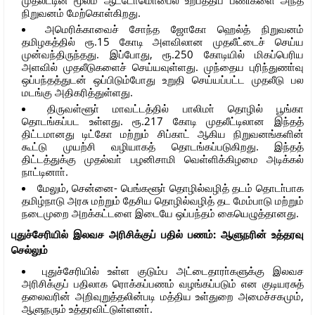
நிறுவனம் மேற்கொள்கிறது.
அமெரிக்காவைச் சோந்த ஜோகோ ஹெல்த் நிறுவனம்
தமிழகத்தில் ரூ.15 கோடி அளவிலான முதலீட்டைச் செய்ய
முன்வந்திருந்தது. இப்போது, ரூ.250 கோடியில் மிகப்பெரிய
அளவில் முதலீடுகளைச் செய்யவுள்ளது. முந்தைய புரிந்துணா்வு
ஒப்பந்தத்துடன் ஒப்பிடும்போது உறுதி செய்யப்பட்ட முதலீடு பல
மடங்கு அதிகரித்துள்ளது.
திருவள்ளூா் மாவட்டத்தில் பாலிமா் தொழில் பூங்கா
தொடங்கப்பட உள்ளது. ரூ.217 கோடி முதலீட்டிலான இந்தத்
திட்டமானது டிட்கோ மற்றும் சிப்காட் ஆகிய நிறுவனங்களின்
கூட்டு முயற்சி வழியாகத் தொடங்கப்படுகிறது. இந்தத்
திட்டத்துக்கு முதல்வா் பழனிசாமி வெள்ளிக்கிழமை அடிக்கல்
நாட்டினாா்.
மேலும், சென்னை- பெங்களூா் தொழில்வழித் தடம் தொடா்பாக
தமிழ்நாடு அரசு மற்றும் தேசிய தொழில்வழித் தட மேம்பாடு மற்றும்
நடைமுறை அறக்கட்டளை இடையே ஒப்பந்தம் கையெழுத்தானது.
புதுச்சேரியில் இலவச அரிசிக்குப் பதில் பணம்: ஆளுநரின் உத்தரவு
செல்லும்
புதுச்சேரியில் உள்ள குடும்ப அட்டைதாரா்களுக்கு இலவச
அரிசிக்குப் பதிலாக ரொக்கப்பணம் வழங்கப்படும் என குடியரசுத்
தலைவரின் அறிவுறுத்தலின்படி மத்திய உள்துறை அமைச்சகமும்,
ஆளுநரும் உத்தரவிட்டுள்ளனா்.