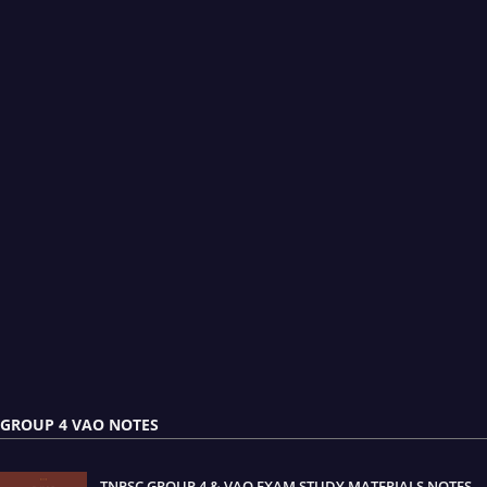
GROUP 4 VAO NOTES
TNPSC GROUP 4 & VAO EXAM STUDY MATERIALS NOTES