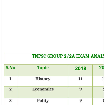
TNPSC GROUP 2/2A EXAM ANALY
S.No
Topic
2018
20
1
History
11
1
2
Economics
9
3
Polity
9