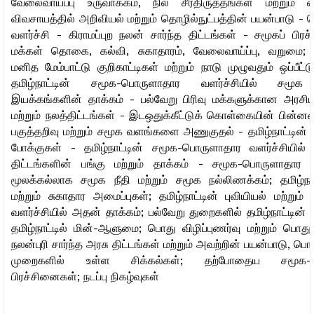
வேலைவாய்ப்பு உருவாக்கம், நில சீர்திருத்தங்கள் மற்றும் 
விவசாயத்தில் அறிவியல் மற்றும் தொழில்நுட்பத்தின் பயன்பாடு -
வளர்ச்சி - கிராமப்புற நலன் சார்ந்த திட்டங்கள் - சமூகப் பிர
மக்கள் தொகை, கல்வி, சுகாதாரம், வேலைவாய்ப்பு, வறுமை; தம
மனித மேம்பாட்டு குறிகாட்டிகள் மற்றும் நாடு முழுவதும் ஒப்பீட்டு
தமிழ்நாட்டின் சமூக-பொருளாதார வளர்ச்சியில் சமூக ச
இயக்கங்களின் தாக்கம் - பல்வேறு பிரிவு மக்களுக்கான அரசிய
மற்றும் நலத்திட்டங்கள் - இடஒதுக்கீட்டுக் கொள்கையின் பின்ன
பகுத்தறிவு மற்றும் சமூக வளங்களை அணுகுதல் - தமிழ்நாட்டின
போக்குகள் - தமிழ்நாட்டின் சமூக-பொருளாதார வளர்ச்சியில்
திட்டங்களின் பங்கு மற்றும் தாக்கம் - சமூக-பொருளாதார வள
மூலக்கல்லாக சமூக நீதி மற்றும் சமூக நல்லிணக்கம்; தமிழ்நாட
மற்றும் சுகாதார அமைப்புகள்; தமிழ்நாட்டின் புவியியல் மற்றும
வளர்ச்சியில் அதன் தாக்கம்; பல்வேறு துறைகளில் தமிழ்நாட்டின
தமிழ்நாட்டில் மின்-ஆளுமை; பொது விழிப்புணர்வு மற்றும் பொது 
நலன்புரி சார்ந்த அரசு திட்டங்கள் மற்றும் அவற்றின் பயன்பாடு, 
முறைகளில் உள்ள சிக்கல்கள்; தற்போதைய சமூக-ப
பிரச்சினைகள்; நடப்பு நிகழ்வுகள்