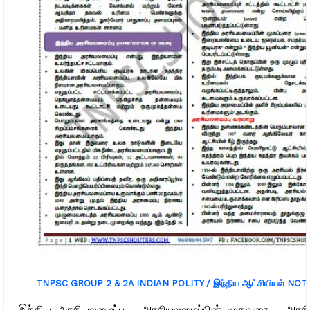
TNPSC GROUP 2 & 2A INDIAN POLITY / இந்திய ஆட்சியியல் NO
இந்திய அரசியலமைப்பு - அரசியலமைப்பின் முகவுரை - அரசி