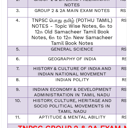
NOTES
3.
GROUP 2 & 2A MAIN EXAM NOTES
RS.
4.
TNPSC
பொது
தமிழ்
(POTHU TAMIL)
RS
NOTES - Topic Wise Notes, 6
to
th
12
Old Samacheer Tamil Book
th
Notes, 6
to 12
New Samacheer
th
th
Tamil Book Notes
5.
GENERAL SCIENCE
RS
6.
GEOGRAPHY OF INDIA
RS
7.
HISTORY & CULTURE OF INDIA AND
RS
INDIAN NATIONAL MOVEMENT
8.
INDIAN POLITY
RS
9.
INDIAN ECONOMY & DEVELOPMENT
RS
ADMINISTRATION IN TAMIL NADU
10.
HISTORY, CULTURE, HERITAGE AND
RS
SOCIO POLITICAL MOVEMENTS IN
TAMIL NADU
11.
APTITUDE & MENTAL ABILITY
RS