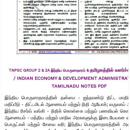
தமிழகத்தில் வளர்ச்சி
TNPSC GROUP 2 & 2A இந்திய பொருளாதாரம் &
/
INDIAN ECONOMY &
DEVELOPMENT ADMINISTRAT
TAMILNADU NOTES PDF
இந்திய பொருளாதாரத்தின் தன்மை - ஐந்தாண்டு திட்ட மாதிர
மதிப்பீடு - திட்டமிடல் ஆணையம் மற்றும் நிதி ஆயோக்; வருவாய் 
இந்திய ரிசர்வ் வங்கி - நிதிக் கொள்கை மற்றும் பணவியல் கொ
ஆணையம் - மத்திய மற்றும் மாநில அரசுகளுக்கு இடையேயான வளப
பொருட்கள் மற்றும் சேவை வரி; இந்திய பொருளாதாரத்தின் அமைப