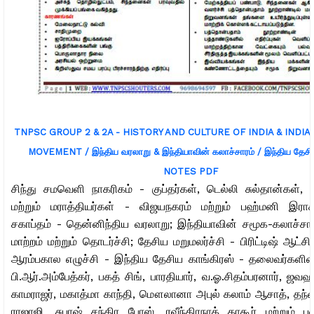
TNPSC GROUP 2 & 2A - HISTORY AND CULTURE OF INDIA & INDI
MOVEMENT / இந்திய வரலாறு & இந்தியாவின் கலாச்சாரம் / இந்திய தேசி
NOTES PDF
சிந்து சமவெளி நாகரிகம் - குப்தர்கள், டெல்லி சுல்தான்கள், 
மற்றும் மராத்தியர்கள் - விஜயநகரம் மற்றும் பஹ்மனி இராச்
சகாப்தம் - தென்னிந்திய வரலாறு; இந்தியாவின் சமூக-கலாச்சார
மாற்றம் மற்றும் தொடர்ச்சி; தேசிய மறுமலர்ச்சி - பிரிட்டிஷ் ஆட்ச
ஆரம்பகால எழுச்சி - இந்திய தேசிய காங்கிரஸ் - தலைவர்களின
பி.ஆர்.அம்பேத்கர், பகத் சிங், பாரதியார், வ.ஓ.சிதம்பரனார், ஜவஹ
காமராஜர், மகாத்மா காந்தி, மௌலானா அபுல் கலாம் ஆசாத், தந்த
ராஜாஜி, சுபாஷ் சந்திர போஸ், ரவீந்திரநாத் தாகூர் மற்றும் பல