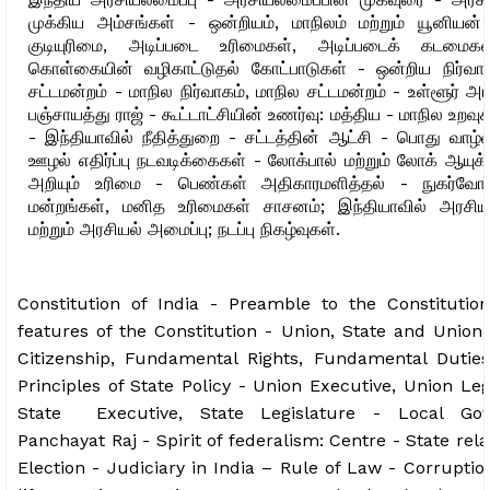
முக்கிய அம்சங்கள் - ஒன்றியம், மாநிலம் மற்றும் யூனியன்
குடியுரிமை, அடிப்படை உரிமைகள், அடிப்படைக் கடமைகள
கொள்கையின் வழிகாட்டுதல் கோட்பாடுகள் - ஒன்றிய நிர்வாக
சட்டமன்றம் - மாநில நிர்வாகம், மாநில சட்டமன்றம் - உள்ளூர் அ
பஞ்சாயத்து ராஜ் - கூட்டாட்சியின் உணர்வு: மத்திய - மாநில உறவுக
- இந்தியாவில் நீதித்துறை - சட்டத்தின் ஆட்சி - பொது வாழ்
ஊழல் எதிர்ப்பு நடவடிக்கைகள் - லோக்பால் மற்றும் லோக் ஆயுக
அறியும் உரிமை - பெண்கள் அதிகாரமளித்தல் - நுகர்வோர் 
மன்றங்கள், மனித உரிமைகள் சாசனம்; இந்தியாவில் அரசியல
மற்றும் அரசியல் அமைப்பு; நடப்பு நிகழ்வுகள்.
Constitution of India - Preamble to the Constitution
features of the Constitution - Union, State and Union 
Citizenship, Fundamental Rights, Fundamental Duties,
Principles of State Policy - Union Executive, Union Le
State Executive, State Legislature - Local Gov
Panchayat Raj - Spirit of federalism: Centre - State rela
Election - Judiciary in India – Rule of Law - Corruptio