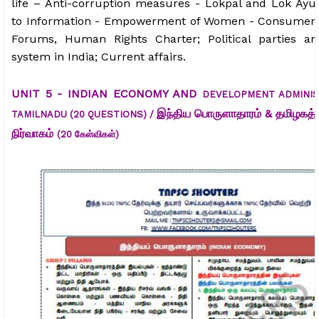
life – Anti-corruption measures - Lokpal and Lok Ayuk
to Information - Empowerment of Women - Consumer 
Forums, Human Rights Charter; Political parties and
system in India; Current affairs.
UNIT 5 - INDIAN ECONOMY AND
DEVELOPMENT ADMINIS
இந்திய பொருளாதாரம்
&
தமிழகத்த
TAMILNADU (20 QUESTIONS) /
நிர்வாகம்
(20 கேள்விகள்)