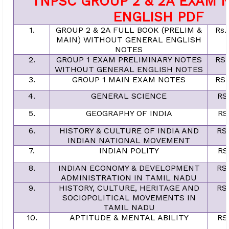
TNPSC GROUP 2 & 2A EXAM 
ENGLISH PDF
1.
GROUP 2 & 2A FULL BOOK (PRELIM &
Rs.
MAIN) WITHOUT GENERAL ENGLISH
NOTES
2.
GROUP 1 EXAM PRELIMINARY NOTES
RS.
WITHOUT GENERAL ENGLISH NOTES
3.
GROUP 1 MAIN EXAM NOTES
RS.
4.
GENERAL SCIENCE
RS
5.
GEOGRAPHY OF INDIA
RS
6.
HISTORY & CULTURE OF INDIA AND
RS
INDIAN NATIONAL MOVEMENT
7.
INDIAN POLITY
RS
8.
INDIAN ECONOMY & DEVELOPMENT
RS
ADMINISTRATION IN TAMIL NADU
9.
HISTORY, CULTURE, HERITAGE AND
RS
SOCIOPOLITICAL MOVEMENTS IN
TAMIL NADU
10.
APTITUDE & MENTAL ABILITY
RS