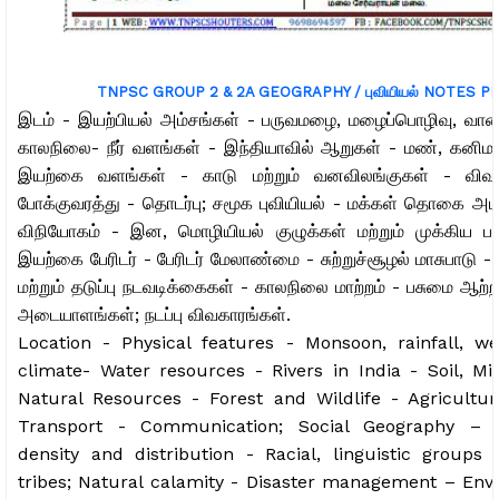
TNPSC GROUP 2 & 2A GEOGRAPHY / புவியியல் NOTES P
இடம் - இயற்பியல் அம்சங்கள் - பருவமழை, மழைப்பொழிவு, வான
காலநிலை- நீர் வளங்கள் - இந்தியாவில் ஆறுகள் - மண், கனிமங்
இயற்கை வளங்கள் - காடு மற்றும் வனவிலங்குகள் - விவ
போக்குவரத்து - தொடர்பு; சமூக புவியியல் - மக்கள் தொகை அடர்த
விநியோகம் - இன, மொழியியல் குழுக்கள் மற்றும் முக்கிய பழங
இயற்கை பேரிடர் - பேரிடர் மேலாண்மை - சுற்றுச்சூழல் மாசுபாடு 
மற்றும் தடுப்பு நடவடிக்கைகள் - காலநிலை மாற்றம் - பசுமை ஆற்றல
அடையாளங்கள்; நடப்பு விவகாரங்கள்.
Location - Physical features - Monsoon, rainfall, w
climate- Water resources - Rivers in India - Soil, Mi
Natural Resources - Forest and Wildlife - Agricultura
Transport - Communication; Social Geography – P
density and distribution - Racial, linguistic groups
tribes; Natural calamity - Disaster management – Env