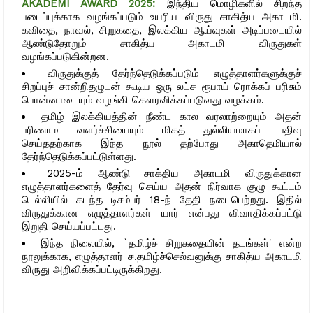
AKADEMI AWARD 2025:
இந்திய மொழிகளில் சிறந்த
படைப்புக்காக வழங்கப்படும் உயரிய விருது சாகித்ய அகாடமி.
கவிதை, நாவல், சிறுகதை, இலக்கிய ஆய்வுகள் அடிப்படையில்
ஆண்டுதோறும் சாகித்ய அகாடமி விருதுகள்
வழங்கப்படுகின்றன.
விருதுக்குத் தேர்ந்தெடுக்கப்படும் எழுத்தாளர்களுக்குச்
சிறப்புச் சான்றிதழுடன் கூடிய ஒரு லட்ச ரூபாய் ரொக்கப் பரிசும்
பொன்னாடையும் வழங்கி கௌரவிக்கப்படுவது வழக்கம்.
தமிழ் இலக்கியத்தின் நீண்ட கால வரலாற்றையும் அதன்
பரிணாம வளர்ச்சியையும் மிகத் துல்லியமாகப் பதிவு
செய்ததற்காக இந்த நூல் தற்போது அகாதெமியால்
தேர்ந்தெடுக்கப்பட்டுள்ளது.
2025-ம் ஆண்டு சாக்திய அகாடமி விருதுக்கான
எழுத்தாளர்களைத் தேர்வு செய்ய அதன் நிர்வாக குழு கூட்டம்
டெல்லியில் கடந்த டிசம்பர் 18-ந் தேதி நடைபெற்றது. இதில்
விருதுக்கான எழுத்தாளர்கள் யார் என்பது விவாதிக்கப்பட்டு
இறுதி செய்யப்பட்டது.
இந்த நிலையில், `தமிழ்ச் சிறுகதையின் தடங்கள்' என்ற
நூலுக்காக, எழுத்தாளர் ச.தமிழ்ச்செல்வனுக்கு சாகித்ய அகாடமி
விருது அறிவிக்கப்பட்டிருக்கிறது.