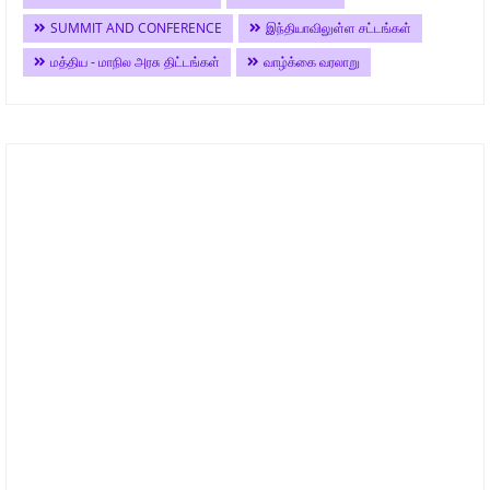
SUMMIT AND CONFERENCE
இந்தியாவிலுள்ள சட்டங்கள்
மத்திய - மாநில அரசு திட்டங்கள்
வாழ்க்கை வரலாறு