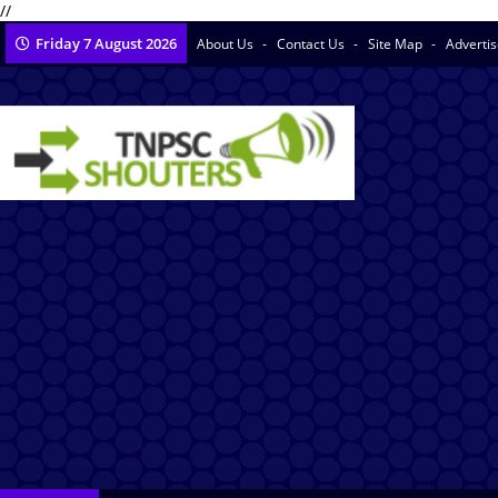
//
Friday 7 August 2026
About Us
Contact Us
Site Map
Adverti