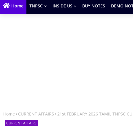
Home
TNPSC
INSIDE US
BUY NOTES
DEMO NOT
Home
CURRENT AFFAIRS
21st FEBRUARY 2026 TAMIL TNPSC C
CURRENT AFFAIRS