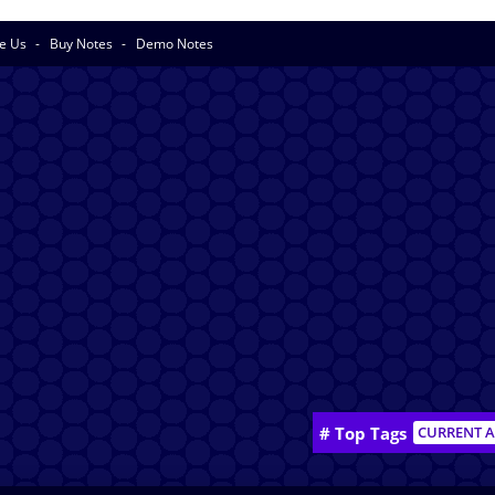
se Us
Buy Notes
Demo Notes
# Top Tags
CURRENT A