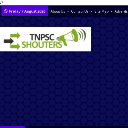
//
Friday 7 August 2026
About Us
Contact Us
Site Map
Adverti