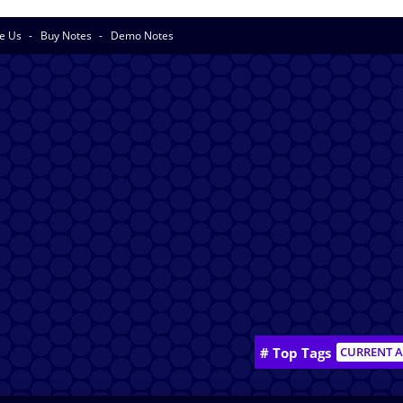
se Us
Buy Notes
Demo Notes
# Top Tags
CURRENT A