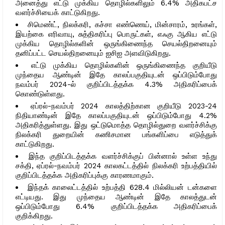
அனைத்து எட்டு முக்கிய தொழில்களிலும் 6.4% அதிகபட்ச
வளர்ச்சியைக் காட்டுகிறது.
சிமெண்ட், நிலக்கரி, கச்சா எண்ணெய், மின்சாரம், உரங்கள்,
இயற்கை எரிவாயு, சுத்திகரிப்பு பொருட்கள், எஃகு ஆகிய எட்டு
முக்கிய தொழில்களின் ஒருங்கிணைந்த செயல்திறனையும்
தனிப்பட்ட செயல்திறனையும் ஐசிஐ அளவிடுகிறது.
எட்டு முக்கிய தொழில்களின் ஒருங்கிணைந்த குறியீடு
முந்தைய ஆண்டின் இதே காலப்பகுதியுடன் ஒப்பிடும்போது
நவம்பர் 2024-ல் குறிப்பிடத்தக்க 4.3% அதிகரிப்பைக்
கொண்டுள்ளது.
ஏப்ரல்-நவம்பர் 2024 காலத்திற்கான குறியீடு 2023-24
நிதியாண்டின் இதே காலப்பகுதியுடன் ஒப்பிடும்போது 4.2%
அதிகரித்துள்ளது. இது ஒட்டுமொத்த தொழில்துறை வளர்ச்சிக்கு
நிலக்கரி துறையின் கணிசமான பங்களிப்பை எடுத்துக்
காட்டுகிறது.
இந்த குறிப்பிடத்தக்க வளர்ச்சிக்குப் பின்னால் உள்ள உந்து
சக்தி, ஏப்ரல்-நவம்பர் 2024 காலகட்டத்தில் நிலக்கரி உற்பத்தியில்
குறிப்பிடத்தக்க அதிகரிப்புக்கு காரணமாகும்.
இந்தக் காலைட்டத்தில் உற்பத்தி 628.4 மில்லியன் டன்களை
எட்டியது. இது முந்தைய ஆண்டின் இதே காலத்துடன்
ஒப்பிடும்போது 6.4% குறிப்பிடத்தக்க அதிகரிப்பைக்
குறிக்கிறது.