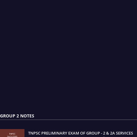
GROUP 2 NOTES
TNPSC PRELIMINARY EXAM OF GROUP - 2 & 2A SERVICES