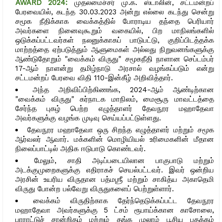
AWARD 2024:
முதலமைச்சர் மு.க. ஸ்டாலின், சட்டமன்றப்
பேரவையில், கடந்த 30.03.2023 அன்று எல்லை கடந்து சென்று
சமூக நீதிக்காக வைக்கத்தில் போராடிய தந்தை பெரியார்
அவர்களை நினைவுகூறும் வகையில், பிற மாநிலங்களில்
ஒடுக்கப்பட்டவர்கள் நலனுக்காகப் பாடுபட்டு, குறிப்பிடத்தக்க
மாற்றத்தை ஏற்படுத்தும் ஆளுமைகள் அல்லது நிறுவனங்களுக்கு
ஆண்டுதோறும் "வைக்கம் விருது" சமூகநீதி நாளான செப்டம்பர்
17-ஆம் நாளன்று தமிழ்நாடு அரசால் வழங்கப்படும் என்று
சட்டமன்றப் பேரவை விதி 110-இன்கீழ் அறிவித்தார்.
அந்த அறிவிப்பிற்கிணங்க, 2024-ஆம் ஆண்டிற்கான
"வைக்கம் விருது" கர்நாடக மாநிலம், மைசூரு மாவட்டத்தை
சேர்ந்த புகழ் பெற்ற எழுத்தாளர் தேவநூர மஹாதேவா
அவர்களுக்கு வழங்க முடிவு செய்யப்பட்டுள்ளது.
தேவநூர மஹாதேவா ஒரு சிறந்த எழுத்தாளர் மற்றும் சமூக
ஆர்வலர் ஆவார். மக்களின் மொழியியல் உரிமைகளின் மீதான
நிலைப்பாட்டில் அதிக ஈடுபாடு கொண்டவர்.
மேலும், சாதி அடிப்படையிலான பாகுபாடு மற்றும்
அடக்குமுறைகளுக்கு எதிராகச் செயல்பட்டவர். இவர் ஒன்றிய
அரசின் உயரிய விருதான பத்மஶ்ரீ மற்றும் சாகித்ய அகாதெமி
விருது போன்ற பல்வேறு விருதுகளைப் பெற்றுள்ளார்.
வைக்கம் விருதிற்காக தேர்ந்தெடுக்கப்பட்ட தேவநூர
மஹாதேவா அவர்களுக்கு 5 ட்சம் ரூபாய்க்கான காசோலை,
பாராட்டுச் சான்றிதழ் மற்றும் தங்க முலாம் பூசிய பதக்கம்