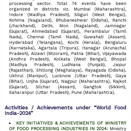
processing sector. Total 74 events have been
organized in districts viz. Mumbai (Maharashtra),
Indore (Madhya Pradesh), Siliguri (West Bengal),
Kohima (Nagaland), Bhubaneshwar (Odisha), Ranchi
(Jharkhand), Delhi, Mon (Nagaland), Jamnagar
(Gujarat), Ahmedabad (Gujarat), Perambalur (Tamil
Nadu), Chennai (Tamil Nadu), Guwahati (Assam),
Hyderabad (Telangana), Kochi (Kerala), Bengaluru
(Karnataka), Agartala (Tripura), Itanagar (Arunachal
Pradesh), Aizawl (Mizoram), Patna (Bihar), Vijayawada
(Andhra Pradesh), Kolkata (West Bengal), Bhopal
(Madhya Pradesh), Ludhiana (Punjab), Jaipur
(Rajasthan), Shillong (Meghalaya), Rayagada (Odisha),
Ukhrul (Manipur), Lucknow (Uttar Pradesh), Gaya
(Bihar), Unjha (Gujarat), Nagpur (Maharashtra), Rajkot
(Gujarat), Silchar (Assam), Gangtok (Sikkim),
Saharanpur (Uttar Pradesh), Pune (Maharashtra).
Activities / Achievements under “World Food
India-2024”
KEY INITIATIVES & ACHIEVEMENTS OF MINISTRY
OF FOOD PROCESSING INDUSTRIES IN 2024:
Ministry