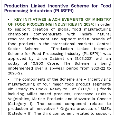
Production Linked Incentive Scheme for Food
Processing Industries (PLISFPI)
KEY INITIATIVES & ACHIEVEMENTS OF MINISTRY
OF FOOD PROCESSING INDUSTRIES IN 2024:
In order
to support creation of global food manufacturing
champions commensurate with India’s natural
resource endowment and support Indian brands of
food products in the international markets, Central
Sector Scheme – “Production Linked Incentive
Scheme for Food Processing Industry (PLISFPI)” was
approved by Union Cabinet on 31.03.2021 with an
outlay of ₹10,900 Crore. The Scheme is being
implemented over a six-year period from 2021-22 to
2026-27.
The components of the Scheme are – Incentivising
manufacturing of four major food product segments
viz. Ready to Cook/ Ready to Eat (RTC/RTE) foods
including Millet based products, Processed Fruits &
Vegetables, Marine Products and Mozzarella Cheese
(Category I). The second component relates to
production of Innovative / Organic products of SMEs
(Category II). The third component related to support