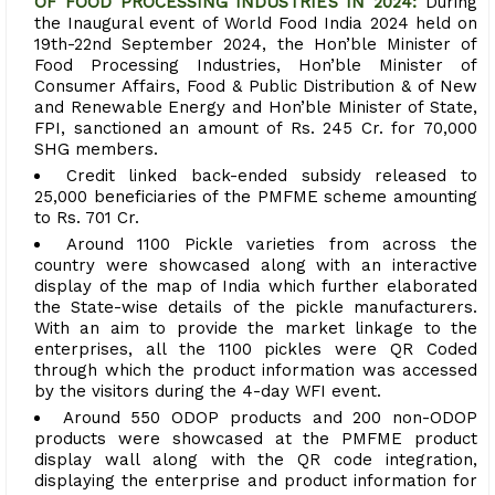
OF FOOD PROCESSING INDUSTRIES IN 2024:
During
the Inaugural event of World Food India 2024 held on
19th-22nd September 2024, the Hon’ble Minister of
Food Processing Industries, Hon’ble Minister of
Consumer Affairs, Food & Public Distribution & of New
and Renewable Energy and Hon’ble Minister of State,
FPI, sanctioned an amount of Rs. 245 Cr. for 70,000
SHG members.
Credit linked back-ended subsidy released to
25,000 beneficiaries of the PMFME scheme amounting
to Rs. 701 Cr.
Around 1100 Pickle varieties from across the
country were showcased along with an interactive
display of the map of India which further elaborated
the State-wise details of the pickle manufacturers.
With an aim to provide the market linkage to the
enterprises, all the 1100 pickles were QR Coded
through which the product information was accessed
by the visitors during the 4-day WFI event.
Around 550 ODOP products and 200 non-ODOP
products were showcased at the PMFME product
display wall along with the QR code integration,
displaying the enterprise and product information for