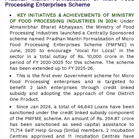
Processing Enterprises Scheme
KEY INITIATIVES & ACHIEVEMENTS OF MINISTRY
OF FOOD PROCESSING INDUSTRIES IN 2024:
Under
Atmanirbhar Bharat Abhaiyaan, the Ministry of Food
Processing Industries launched a Centrally Sponsored
scheme named Pradhan Mantri Formalisation of Micro
Food Processing Enterprises Scheme (PMFME) in
June, 2020 to encourage ‘Vocal for Local’ in the
sector in a total outlay of Rs. 10,000 crore in the
period of FY 2020-2025 for this scheme. The scheme
has been extended up to FY 2025-26.
This is the first ever Government scheme for Micro
Food Processing enterprises and is targeted to
benefit 2 lakh enterprises through credit linked
subsidy and adopting the approach of One District
One Product.
Since Jan 2024, a total of 46,643 Loans have been
sanctioned under the credit linked subsidy component
of the PMFME scheme. An amount of Rs. 254.87 crore
has been sanctioned as seed capital assistance to
71,714 Self Help Group (SHGs) members. 2 Incubation
Centres approved and 11 Incubation Centres have