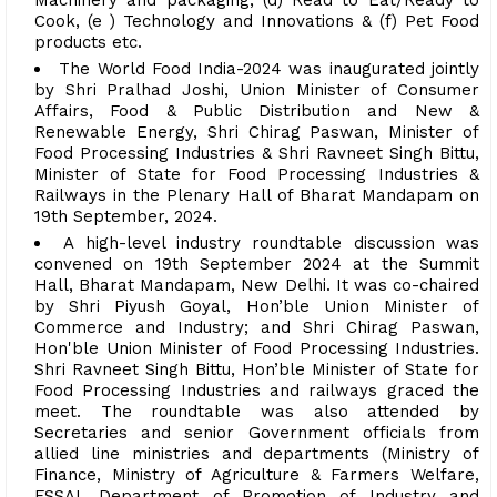
Machinery and packaging; (d) Read to Eat/Ready to
Cook, (e ) Technology and Innovations & (f) Pet Food
products etc.
The World Food India-2024 was inaugurated jointly
by Shri Pralhad Joshi, Union Minister of Consumer
Affairs, Food & Public Distribution and New &
Renewable Energy, Shri Chirag Paswan, Minister of
Food Processing Industries & Shri Ravneet Singh Bittu,
Minister of State for Food Processing Industries &
Railways in the Plenary Hall of Bharat Mandapam on
19th September, 2024.
A high-level industry roundtable discussion was
convened on 19th September 2024 at the Summit
Hall, Bharat Mandapam, New Delhi. It was co-chaired
by Shri Piyush Goyal, Hon’ble Union Minister of
Commerce and Industry; and Shri Chirag Paswan,
Hon'ble Union Minister of Food Processing Industries.
Shri Ravneet Singh Bittu, Hon’ble Minister of State for
Food Processing Industries and railways graced the
meet. The roundtable was also attended by
Secretaries and senior Government officials from
allied line ministries and departments (Ministry of
Finance, Ministry of Agriculture & Farmers Welfare,
FSSAI, Department of Promotion of Industry and