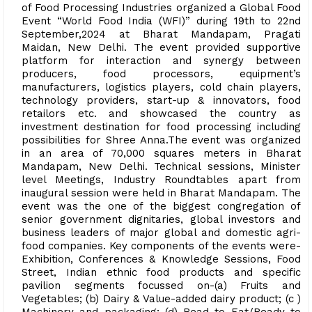
of Food Processing Industries organized a Global Food
Event “World Food India (WFI)” during 19th to 22nd
September,2024 at Bharat Mandapam, Pragati
Maidan, New Delhi. The event provided supportive
platform for interaction and synergy between
producers, food processors, equipment’s
manufacturers, logistics players, cold chain players,
technology providers, start-up & innovators, food
retailors etc. and showcased the country as
investment destination for food processing including
possibilities for Shree Anna.The event was organized
in an area of 70,000 squares meters in Bharat
Mandapam, New Delhi. Technical sessions, Minister
level Meetings, Industry Roundtables apart from
inaugural session were held in Bharat Mandapam. The
event was the one of the biggest congregation of
senior government dignitaries, global investors and
business leaders of major global and domestic agri-
food companies. Key components of the events were-
Exhibition, Conferences & Knowledge Sessions, Food
Street, Indian ethnic food products and specific
pavilion segments focussed on-(a) Fruits and
Vegetables; (b) Dairy & Value-added dairy product; (c )