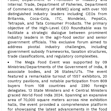
Internal Trade, Department of Fisheries, Department
of Commerce, Ministry of MSME) along with over 100
distinguished industry leaders including CEOs from
Britannia, Coca-Cola, ITC, Mondelez, PepsiCo,
Tetrapak, and Tata Consumer Products. The primary
objective of the High-Level CEO Roundtable was to
facilitate a strategic dialogue between prominent
industry leaders in the agri-food sector and senior
government officials. This exclusive forum aimed to
address pivotal industry challenges, including
government subsidy frameworks, taxation structures,
trade classifications, and regulatory complexities.
The Mega Food Event was supported by 09
Ministries/Departments of the Government of India, 8
associate bodies, and 26 States/UTs. The event
featured a remarkable turnout of 1557 exhibitors, 20
country pavilions, and notable participation from 809
buyers from 108 countries and 2390 foreign
delegates. 13 State Ministers and 4 Central Ministers
graced World Food India 2024. Spanning an expansive
area of 70,000 square meters across nine exhibition
halls, the event provided a comprehensive platform
for showcasing the latest advancements in the food