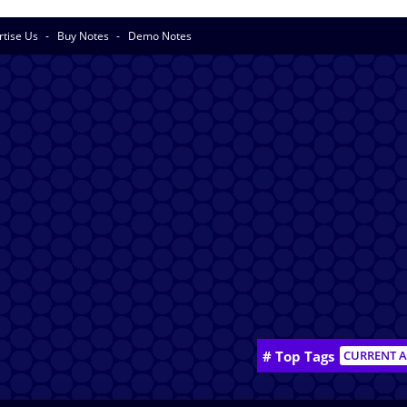
rtise Us
Buy Notes
Demo Notes
# Top Tags
CURRENT A