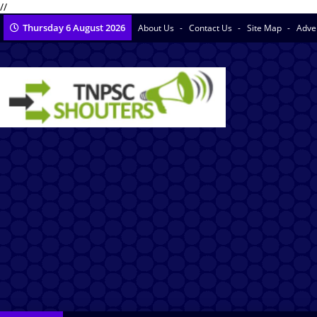
//
Thursday 6 August 2026
About Us
Contact Us
Site Map
Adve