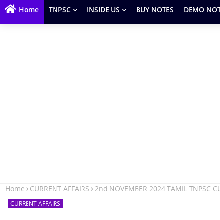
Home
TNPSC
INSIDE US
BUY NOTES
DEMO NOT
Home
CURRENT AFFAIRS
2nd NOVEMBER 2024 TAMIL TNPSC C
CURRENT AFFAIRS