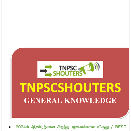
2024ம் ஆண்டிற்கான சிறந்த பறவைக்கான விருது / BEST