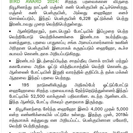
BIRD AWARD 2024:
சிறந்த பறவைக்கான விருதை
நியூசிலாந்து நாட்டின் மஞ்சள் கண் பென்குயின் தட்டிச்சென்றது.
மஞ்சள் கண் பென்குயின், அல்லது ஹைஹோ எனச்
சொல்லப்படும், இந்தப் பென்குயின் 6,328 ஓட்டுக்கள் பெற்று
இரண்டாவது முறை வெற்றிபெற்றுள்ளது.
ஆண்டுதோறும், நடைபெறும் போட்டியில் இம்முறை பெற்ற
வெற்றியோடு வெற்றிக்கணக்கை இரண்டாக உயர்த்தியது.
வனத்துறை, பறவை பாதுகாப்பு சங்க அமைப்பாளர்களால் உலகின்
அரிதான பென்குயின் இனமாகக் கருதப்படும் ஹைஹோ, கூச்ச
சுபாவம் கொண்டதாக அறியப்படுகிறது.
இரண்டாம் இடத்தைப்பிடித்த சாதம்தீவு பிளாக் ராபின் மற்றும்
ககாபோவை அதிக ஓட்டு வித்தியாசத்தில் வெற்றி கொண்டது.
ஆன்லைன் போட்டியின் இறுதி வாரத்தில் குறிப்பிடத் தக்க மக்கள்
ஆதரவை இந்தப் பறவை பெற்றது.
195 நாடுகளிலிருந்து அதிகம்பேர் ஓட்டுப்போட்டு
ஹைஹோவை சிறந்த பறவையாகத் தேர்ந்தெடுத்துள்ளனர்.இந்தப்
போட்டியில் 52,500 வாக்குகள் பதிவாகின. கடந்த ஆண்டைவிட
இந்த ஆண்டு, போட்டி மிகவும் குறைவாக இருந்தது.
நியூசிலாந்தை சேர்ந்த ஹைஹோ இனம் 4,000 முதல் 5,000
என்ற எண்ணிக்கையில் மட்டுமே உள்ளது. இதற்கு முன், 2019ல்
சத்தமாகக் கத்துவது என அறியப்பட்ட பென்குயினான மவோரி,
வெற்றி பெற்றிருந்தது.