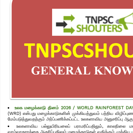
உலக மழைக்காடு தினம் 2026 / WORLD RAINFOREST DA
(WRD) என்பது மழைக்காடுகளின் முக்கியத்துவம் பற்றிய விழிப்புணர
மேம்படுத்துவதற்கும் அர்ப்பணிக்கப்பட்ட உலகளாவிய அனுசரிப்பு ஆகு
உலகளாவிய பல்லுயிரியலைப் பராமரிப்பதிலும், காலநிலை ம
வாழ்வாதாரத்தை ஆதரிப்பதிலும் மழைக்காடுகள் வகிக்கும் முக்கிய பங்