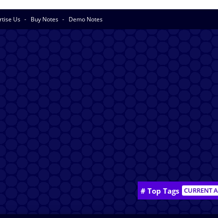
rtise Us
Buy Notes
Demo Notes
# Top Tags
CURRENT A