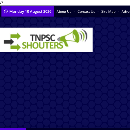
//
Monday 10 August 2026
About Us
Contact Us
Site Map
Adve