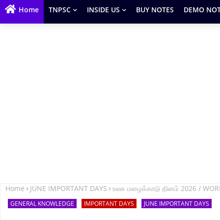
Home
TNPSC
INSIDE US
BUY NOTES
DEMO NOT
Home
JUNE IMPORTANT DAYS
உலக மழைக்காடு தினம் 2026 / WO
GENERAL KNOWLEDGE
IMPORTANT DAYS
JUNE IMPORTANT DAYS