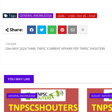
Tags
GENERAL KNOWLEDGE
மத்திய - மாநில அரசு திட்டங்கள்
OLDER
29th MAY 2024 TAMIL TNPSC CURRENT AFFAIRS PDF TNPSC SHOUTERS
YOU MAY LIKE
GENERAL KNOWLEDGE
AUGUST IMPORT