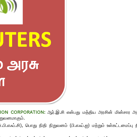
CATION CORPORATION:
ஆர்.இ.சி என்பது மத்திய அரசின் மின்சார அ
நிறுவனமாகும்.
.பி.எஃப்.சி), பொது நிதி நிறுவனம் (பி.எஃப்.ஐ) மற்றும் உள்கட்டமைப்பு 