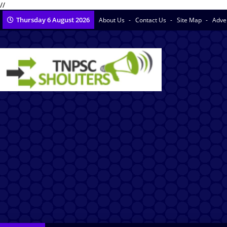
//
Thursday 6 August 2026
About Us
Contact Us
Site Map
Adve