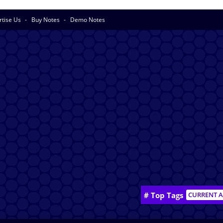
rtise Us
Buy Notes
Demo Notes
# Top Tags
CURRENT A