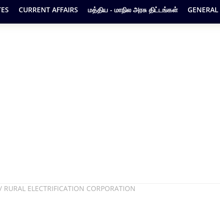
ES
CURRENT AFFAIRS
மத்திய - மாநில அரசு திட்டங்கள்
GENERAL
கம் / RURAL ELECTRIFICATION CORPORATION