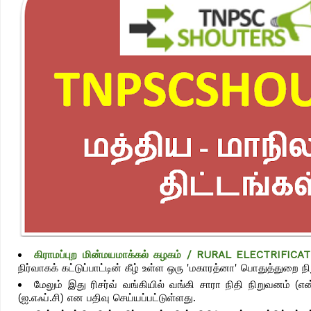
கிராமப்புற மின்மயமாக்கல் கழகம் / RURAL ELECTRIFI
நிர்வாகக் கட்டுப்பாட்டின் கீழ் உள்ள ஒரு 'மகாரத்னா' பொதுத்துறை 
மேலும் இது ரிசர்வ் வங்கியில் வங்கி சாரா நிதி நிறுவனம் (என்
(ஐ.எஃப்.சி) என பதிவு செய்யப்பட்டுள்ளது.