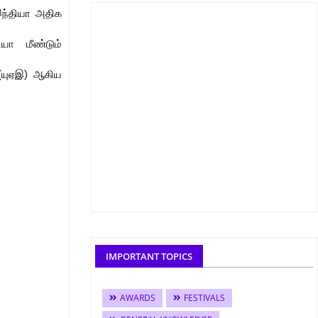
இந்தியா அதிக
யா மீண்டும்
் (யுஏஇ) ஆகிய
IMPORTANT TOPICS
AWARDS
FESTIVALS