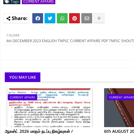
Tags
CURRENT AFFAIRS
OLDER
4th DECEMBER 2023 ENGLISH TNPSC CURRENT AFFAIRS PDF TNPSC SHOUT
YOU MAY LIKE
CURRENT AFFAIRS
CURRENT AFFAIR
ஆகஸ்ட் 2026 மாதம் நடப்பு நிகழ்வுகள் /
6th AUGUST 2