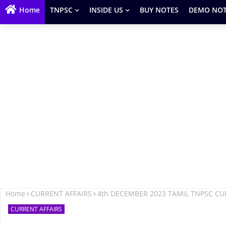
Home
TNPSC
INSIDE US
BUY NOTES
DEMO NOT
Home
CURRENT AFFAIRS
4th DECEMBER 2023 TAMIL TNPSC CU
CURRENT AFFAIRS