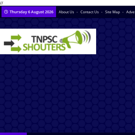
//
Thursday 6 August 2026
About Us
Contact Us
Site Map
Adve