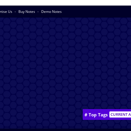
rtise Us
Buy Notes
Demo Notes
# Top Tags
CURRENT A