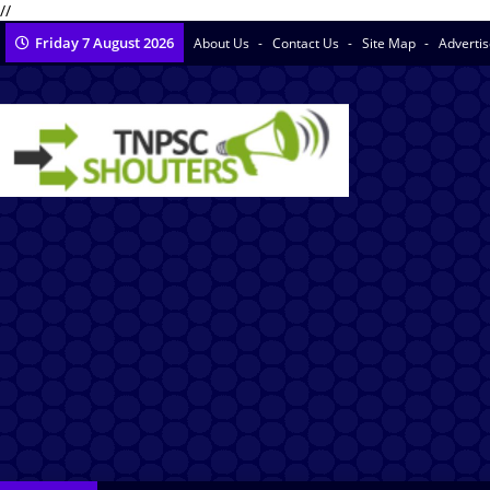
//
Friday 7 August 2026
About Us
Contact Us
Site Map
Adverti