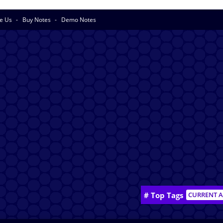
se Us
Buy Notes
Demo Notes
# Top Tags
CURRENT A