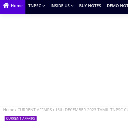
Home
TNPSC
INSIDE US
BUY NOTES
DEMO NOT
Home
CURRENT AFFAIRS
16th DECEMBER 2023 TAMIL TNPSC C
CURRENT AFFAIRS