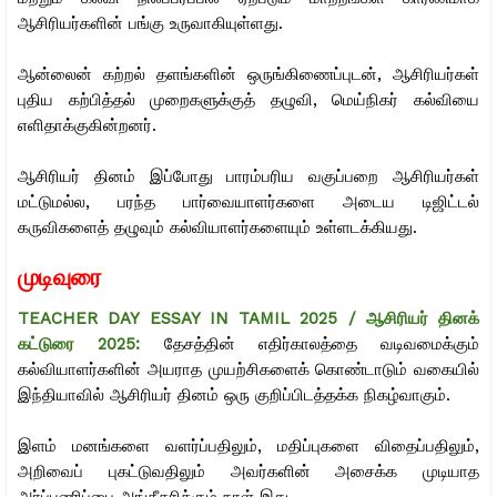
ஆசிரியர்களின் பங்கு உருவாகியுள்ளது.
ஆன்லைன் கற்றல் தளங்களின் ஒருங்கிணைப்புடன், ஆசிரியர்கள்
புதிய கற்பித்தல் முறைகளுக்குத் தழுவி, மெய்நிகர் கல்வியை
எளிதாக்குகின்றனர்.
ஆசிரியர் தினம் இப்போது பாரம்பரிய வகுப்பறை ஆசிரியர்கள்
மட்டுமல்ல, பரந்த பார்வையாளர்களை அடைய டிஜிட்டல்
கருவிகளைத் தழுவும் கல்வியாளர்களையும் உள்ளடக்கியது.
முடிவுரை
TEACHER DAY ESSAY IN TAMIL 2025 / ஆசிரியர் தினக்
கட்டுரை 2025
:
தேசத்தின் எதிர்காலத்தை வடிவமைக்கும்
கல்வியாளர்களின் அயராத முயற்சிகளைக் கொண்டாடும் வகையில்
இந்தியாவில் ஆசிரியர் தினம் ஒரு குறிப்பிடத்தக்க நிகழ்வாகும்.
இளம் மனங்களை வளர்ப்பதிலும், மதிப்புகளை விதைப்பதிலும்,
அறிவைப் புகட்டுவதிலும் அவர்களின் அசைக்க முடியாத