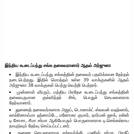
இந்திய கூடைப்பந்து சங்க தலைவரானார் ஆதவ் அர்ஜுனா
இந்திய கூடைப்பந்து சங்கத்தின் தலைவர் பதவிக்கான தேர்தல்
நடைபெற்றது. இதில் மொத்தம் உள்ள 39 வாக்குகளில் ஆதவ்
அர்ஜுனா 38 வாக்குகள் பெற்று வெற்றி பெற்றார்.
முன்னாள் வீரரும், மத்திய பிரதேச கூடைப்பந்து சங்கத்தின்
தலைவருமான குல்விந்தர் சிங், பொதுச் செயலாளராக
தேர்வானார்.
துணைத் தலைவர்களாக அஜய், டொனால்ட் ஸ்டீவன் வஹ்லாங்,
லால்ரினாவ்மா ஹ்னாம்டே, மனோகர குமார், நார்மன் ஐசக், ரலின்
டி சோசா, சீமா சர்மா ஆகியோரும் பொருளாளராக டி.செங்கல்ராய
நாயுடுவும் தேர்வு செய்யப்பட்டனர்.
துணை செயலாளராக சக்ரவர்த்தி, முனிஷ் சர்மா, பிரதீப்