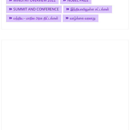
MINISTRY OVERVIEW 2022
NOBEL PRIZE
SUMMIT AND CONFERENCE
இந்தியாவிலுள்ள சட்டங்கள்
மத்திய - மாநில அரசு திட்டங்கள்
வாழ்க்கை வரலாறு