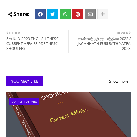
OLDER
NEWER
5th JULY 2023 ENGLISH TNPSC
ஜகன்னாத் பூரி ரத யாத்திரை 2023 /
CURRENT AFFAIRS PDF TNPSC
JAGANNATH PURI RATH YATRA
SHOUTERS
2023
YOU MAY LIKE
Show more
CURRENT AFFAIRS