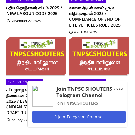
புதிய தொழிலாளர் சட்டம் 2025 /
வாகன ஆயுள் காலம் முடிவு
NEW LABOUR CODE 2025
விதிமுறைகள் 2025 /
COMPLIANCE OF END-OF-
November 22, 2025
LIFE VEHICLES RULE 2025
March 08, 2025
GENERAL KNOWLEDGE
GENERAL KNOWLEDGE
Join TNPSC SHOUTERS
close
சட்டமுறை எடையளவு (இந்திய
தமிழ்நாடு பெண்கள்
Telegram Channel
நிலையான நேரம்) வரைவு விதிகள்
பாதுகாப்புக்கான சட்டத் திருத்த
2025 / LEGAL WEIGHTS
மசோதா / TAMILNADU
Join
TNPSC SHOUTERS
(INDIAN STANDARD TIME)
WOMENS SAFETY
DRAFT RULES 2025
AMENDMENT BILL
Join Telegram Channel
January 27, 2025
January 19, 2025