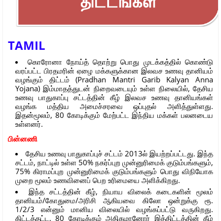
TAMIL
கொரோனா நோய்த் தொற்று பொது முடக்கத்தில் கொண்டு
வரப்பட்ட பிரதமரின் ஏழை மக்களுக்கான இலவச உணவு தானியம்
வழங்கும் திட்டம் (Pradhan Mantri Garib Kalyan Anna
Yojana) இம்மாதத்துடன் நிறைவடையும் உள்ள நிலையில், தேசிய
உணவு பாதுகாப்பு சட்டத்தின் கீழ் இலவச உணவு தானியங்கள்
வழங்க மத்திய அமைச்சரவை ஒப்புதல் அளித்துள்ளது.
இதன்மூலம், 80 கோடிக்கும் மேற்பட்ட இந்திய மக்கள் பலனடைய
உள்ளனர்.
பின்னணி
தேசிய உணவு பாதுகாப்புச் சட்டம் 2013ல் இயற்றப்பட்டது. இந்த
சட்டம், நாட்டில் உள்ள 50% நகர்ப்புற முன்னுரிமைக் குடும்பங்களும்,
75% கிராமப்புற முன்னுரிமைக் குடும்பங்களும் பொது விநியோக
முறை மூலம் உணவினைப் பெற உரிமையை அளிக்கிறது.
இந்த சட்டத்தின் கீழ், நியாய விலைக் கடைகளின் மூலம்
தானியம்/கோதுமை/அரிசி ஆகியவை கிலோ ஒன்றுக்கு ரூ.
1/2/3 என்னும் மானிய விலையில் வழங்கப்பட்டு வருகிறது.
கிட்டத்தட்ட, 80 கோடிக்கும் அதிகமானோர் இத்திட்டத்தின் கீழ்